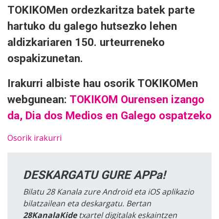
TOKIKOMen ordezkaritza batek parte
hartuko du galego hutsezko lehen
aldizkariaren 150. urteurreneko
ospakizunetan.
Irakurri albiste hau osorik TOKIKOMen
webgunean:
TOKIKOM Ourensen izango
da, Dia dos Medios en Galego ospatzeko
Osorik irakurri
DESKARGATU GURE APPa!
Bilatu 28 Kanala zure Android eta iOS aplikazio
bilatzailean eta deskargatu. Bertan
28KanalaKide
txartel digitalak eskaintzen