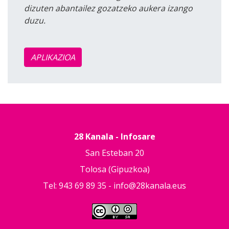
dizuten abantailez gozatzeko aukera izango
duzu.
APLIKAZIOA
28 Kanala - Infosare
San Esteban 20
Tolosa (Gipuzkoa)
Tel: 943 69 89 35 -
info@28kanala.eus