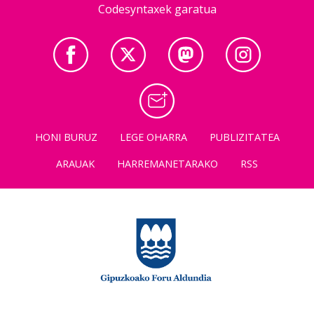
Codesyntaxek garatua
HONI BURUZ
LEGE OHARRA
PUBLIZITATEA
ARAUAK
HARREMANETARAKO
RSS