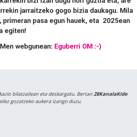
arrekin bizi izan dugu hori guztia eta, are
rrekin jarraitzeko gogo bizia daukagu. Mila
k, primeran pasa egun hauek, eta 2025ean
a egiten!
IKOMen webgunean:
Eguberri OM :-)
kazio bilatzailean eta deskargatu. Bertan
28KanalaKide
tailez gozatzeko aukera izango duzu.