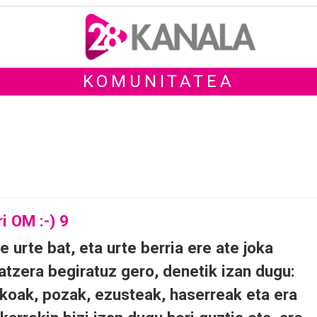
KOMUNITATEA
urte bat, eta urte berria ere ate joka
atzera begiratuz gero, denetik izan dugu:
dikoak, pozak, ezusteak, haserreak eta era