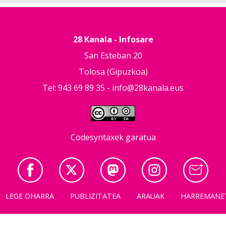
28 Kanala - Infosare
San Esteban 20
Tolosa (Gipuzkoa)
Tel: 943 69 89 35 -
info@28kanala.eus
Codesyntaxek garatua
LEGE OHARRA
PUBLIZITATEA
ARAUAK
HARREMANE