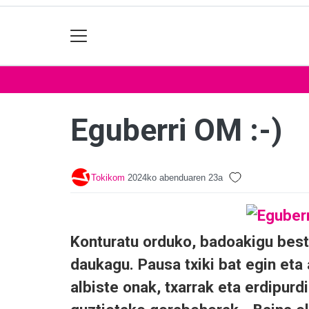
Eguberri OM :-)
Tokikom
2024ko abenduaren 23a
Konturatu orduko, badoakigu beste 
daukagu. Pausa txiki bat egin eta 
albiste onak, txarrak eta erdipur