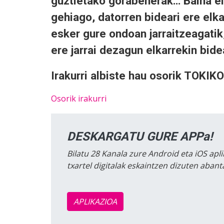
guztietako gorabeherak… Baina elk
gehiago, datorren bideari ere elka
esker gure ondoan jarraitzeagati
ere jarrai dezagun elkarrekin bide
Irakurri albiste hau osorik TOK
Osorik irakurri
DESKARGATU GURE APPa!
Bilatu 28 Kanala zure Android eta iOS apli
txartel digitalak eskaintzen dizuten aban
APLIKAZIOA