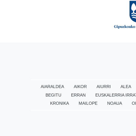
AIARALDEA
AIKOR
AIURRI
ALEA
BEGITU
ERRAN
EUSKALERRIA IRRA
KRONIKA
MAILOPE
NOAUA
O