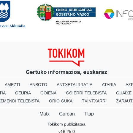
Gertuko informazioa, euskaraz
AMEZTI
ANBOTO
ANTXETA IRRATIA
ATARIA
AZP
TIA
GEURIA
GOIENA
GOIERRI TELEBISTA
GUAIXE
IZMENDI TELEBISTA
ORIO GUKA
TXINTXARRI
ZARAUT
Matx
Gurean
Ttap
Tokikom publizitatea
v16.25.0