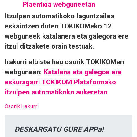
Itzulpen automatikoko laguntzailea
eskaintzen duten TOKIKOMeko 12
webguneek katalanera eta galegora ere
itzul ditzakete orain testuak.
Irakurri albiste hau osorik TOKIKOMen
webgunean:
Katalana eta galegoa ere
eskuragarri TOKIKOM Plataformako
itzulpen automatikoko aukeretan
Osorik irakurri
DESKARGATU GURE APPa!