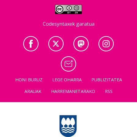
Codesyntaxek garatua
HONI BURUZ
LEGE OHARRA
PUBLIZITATEA
ARAUAK
HARREMANETARAKO
RSS