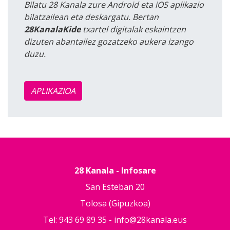
Bilatu 28 Kanala zure Android eta iOS aplikazio
bilatzailean eta deskargatu. Bertan
28KanalaKide
txartel digitalak eskaintzen
dizuten abantailez gozatzeko aukera izango
duzu.
APLIKAZIOA
28 Kanala - Infosare
San Esteban 20
Tolosa (Gipuzkoa)
Tel: 943 69 89 35 -
info@28kanala.eus