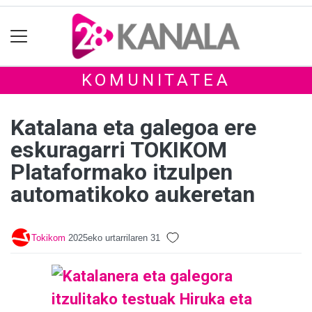
KOMUNITATEA
Katalana eta galegoa ere
eskuragarri TOKIKOM
Plataformako itzulpen
automatikoko aukeretan
Tokikom
2025eko urtarrilaren 31