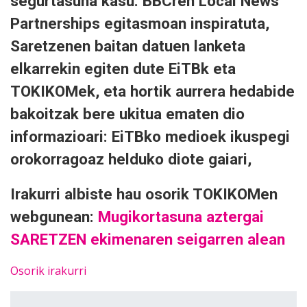
segurtasuna kasu. BBCren Local News
Partnerships egitasmoan inspiratuta,
Saretzenen baitan datuen lanketa
elkarrekin egiten dute EiTBk eta
TOKIKOMek, eta hortik aurrera hedabide
bakoitzak bere ukitua ematen dio
informazioari: EiTBko medioek ikuspegi
orokorragoaz helduko diote gaiari,
Irakurri albiste hau osorik TOKIKOMen
webgunean:
Mugikortasuna aztergai
SARETZEN ekimenaren seigarren alean
Osorik irakurri