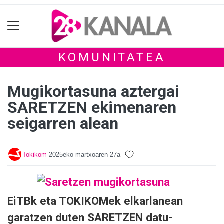
KOMUNITATEA
Mugikortasuna aztergai
SARETZEN ekimenaren
seigarren alean
Tokikom
2025eko martxoaren 27a
EiTBk eta TOKIKOMek elkarlanean
garatzen duten SARETZEN datu-