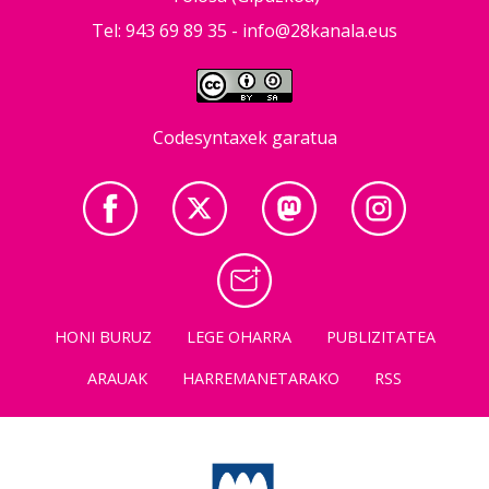
Tel: 943 69 89 35 -
info@28kanala.eus
Codesyntaxek garatua
HONI BURUZ
LEGE OHARRA
PUBLIZITATEA
ARAUAK
HARREMANETARAKO
RSS