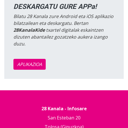
DESKARGATU GURE APPa!
Bilatu 28 Kanala zure Android eta iOS aplikazio
bilatzailean eta deskargatu. Bertan
28KanalaKide
txartel digitalak eskaintzen
dizuten abantailez gozatzeko aukera izango
duzu.
APLIKAZIOA
28 Kanala - Infosare
San Esteban 20
Tolosa (Gipuzkoa)