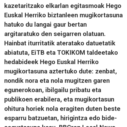
kazetaritzako elkarlan egitasmoak Hego
Euskal Herriko biztanleen mugikortasuna
hatuko du langai gaur bertan
argitaratuko den seigarren olatuan.
Hainbat iturritatik ateratako datuetatik
abiatuta, EiTB eta TOKIKOM taldeetako
hedabideek Hego Euskal Herriko
mugikortasuna aztertuko dute: zenbat,
nondik nora eta nola mugitzen garen
egunerokoan, ibilgailu pribatu eta
publikoen erabilera, eta mugikortasun
ohitura horiek nola eragiten duten beste
esparru batzuetan, hirigintza edo bide-