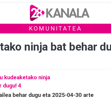
KOMUNITATEA
tako ninja bat behar d
ilea behar dugu eta 2025-04-30 arte