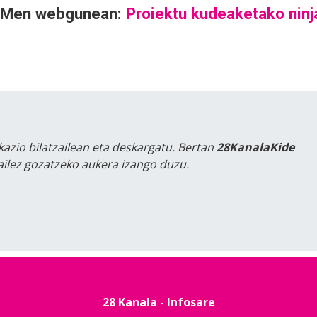
IKOMen webgunean:
Proiektu kudeaketako ninj
kazio bilatzailean eta deskargatu. Bertan
28KanalaKide
tailez gozatzeko aukera izango duzu.
28 Kanala - Infosare