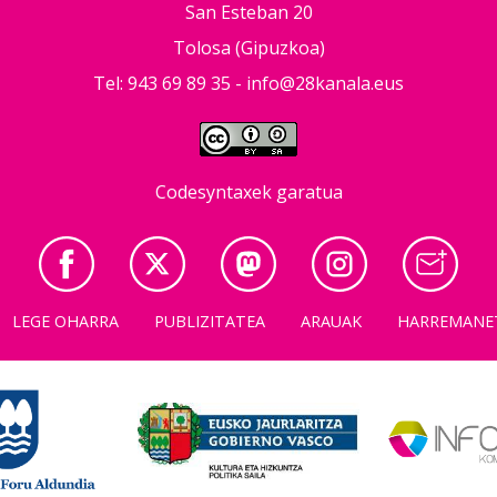
San Esteban 20
Tolosa (Gipuzkoa)
Tel: 943 69 89 35 -
info@28kanala.eus
Codesyntaxek garatua
LEGE OHARRA
PUBLIZITATEA
ARAUAK
HARREMANE