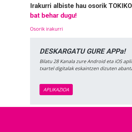
Irakurri albiste hau osorik TOK
bat behar dugu!
Osorik irakurri
DESKARGATU GURE APPa!
Bilatu 28 Kanala zure Android eta iOS apli
txartel digitalak eskaintzen dizuten aban
APLIKAZIOA