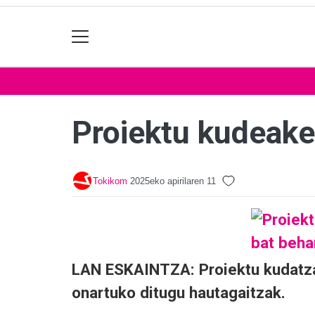
Proiektu kudeake
Tokikom
2025eko apirilaren 11
LAN ESKAINTZA: Proiektu kudatza
onartuko ditugu hautagaitzak.