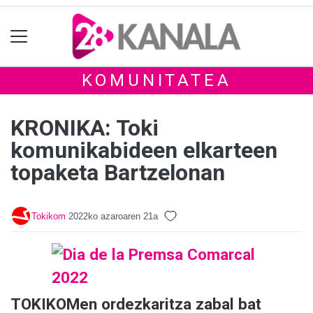
KOMUNITATEA
KRONIKA: Toki
komunikabideen elkarteen
topaketa Bartzelonan
Tokikom
2022ko azaroaren 21a
TOKIKOMen ordezkaritza zabal bat