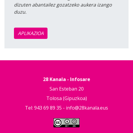
dizuten abantailez gozatzeko aukera izango
duzu.
APLIKAZIOA
28 Kanala - Infosare
San Esteban 20
Tolosa (Gipuzkoa)
Tel: 943 69 89 35 -
info@28kanala.eus