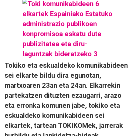
Tokiko eta eskualdeko komunikabideen
sei elkarte bildu dira egunotan,
martxoaren 23an eta 24an. Elkarrekin
partekatzen dituzten ezaugarri, arazo
eta erronka komunen jabe, tokiko eta
eskualdeko komunikabideen sei
elkartek, tartean TOKIKOMek, jarrerak
hurbildu eta lankidetza-bideak