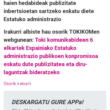
haien hedabideak publizitate
inbertsioetan sartzeko eskatu diete
Estatuko administrazio
Irakurri albiste hau osorik TOKIKOMen
webgunean:
Toki komunikabideen 6
elkartek Espainiako Estatuko
administrazio publikoen konpromisoa
eskatu dute publizitatea eta diru-
laguntzak bideratzeko
Osorik irakurri
DESKARGATU GURE APPa!