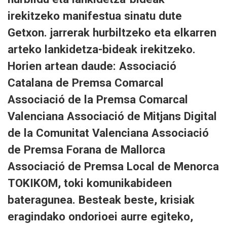
irekitzeko manifestua sinatu dute
Getxon. jarrerak hurbiltzeko eta elkarren
arteko lankidetza-bideak irekitzeko.
Horien artean daude: Associació
Catalana de Premsa Comarcal
Associació de la Premsa Comarcal
Valenciana Associació de Mitjans Digital
de la Comunitat Valenciana Associació
de Premsa Forana de Mallorca
Associació de Premsa Local de Menorca
TOKIKOM, toki komunikabideen
bateragunea. Besteak beste, krisiak
eragindako ondorioei aurre egiteko,