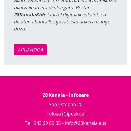
Bilatu 28 Kanala zure Android eta iOS aplikazio
bilatzailean eta deskargatu. Bertan
28KanalaKide
txartel digitalak eskaintzen
dizuten abantailez gozatzeko aukera izango
duzu.
APLIKAZIOA
28 Kanala - Infosare
San Esteban 20
Tolosa (Gipuzkoa)
Tel: 943 69 89 35 -
info@28kanala.eus