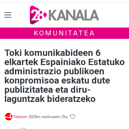
KOMUNITATEA
Toki komunikabideen 6
elkartek Espainiako Estatuko
administrazio publikoen
konpromisoa eskatu dute
publizitatea eta diru-
laguntzak bideratzeko
Tokikom
2023ko martxoaren 25a