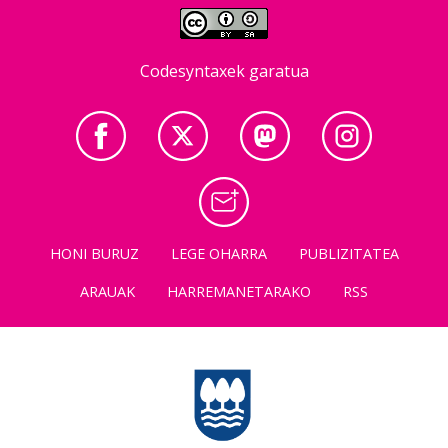
Codesyntaxek garatua
HONI BURUZ
LEGE OHARRA
PUBLIZITATEA
ARAUAK
HARREMANETARAKO
RSS