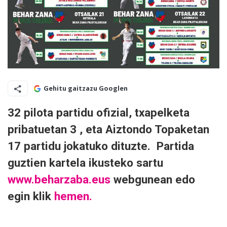
Gehitu gaitzazu Googlen
32 pilota partidu ofizial, txapelketa
pribatuetan 3 , eta Aiztondo Topaketan
17 partidu jokatuko dituzte. Partida
guztien kartela ikusteko sartu
www.beharzaba.eus
webgunean edo
egin klik
hemen.