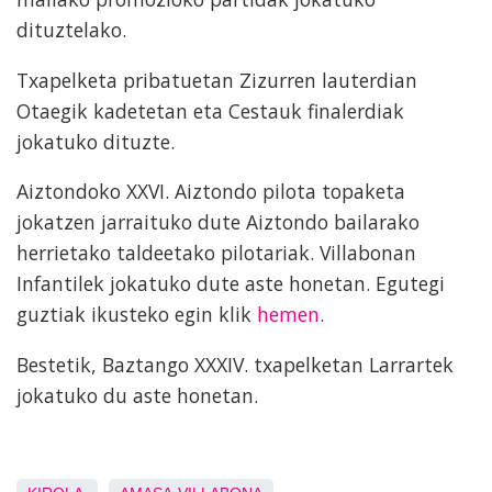
dituztelako.
Txapelketa pribatuetan Zizurren lauterdian
Otaegik kadetetan eta Cestauk finalerdiak
jokatuko dituzte.
Aiztondoko XXVI. Aiztondo pilota topaketa
jokatzen jarraituko dute Aiztondo bailarako
herrietako taldeetako pilotariak. Villabonan
Infantilek jokatuko dute aste honetan. Egutegi
guztiak ikusteko egin klik
hemen
.
Bestetik, Baztango XXXIV. txapelketan Larrartek
jokatuko du aste honetan.