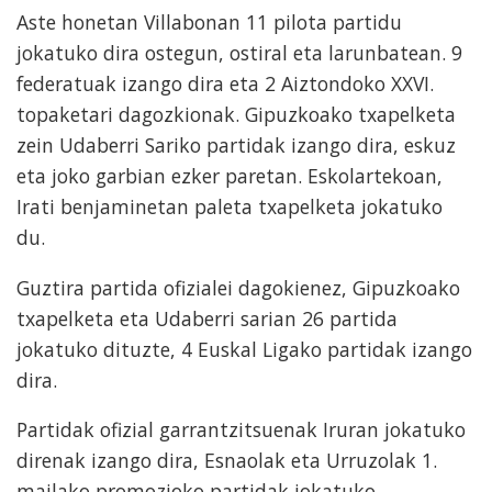
Aste honetan Villabonan 11 pilota partidu
jokatuko dira ostegun, ostiral eta larunbatean. 9
federatuak izango dira eta 2 Aiztondoko XXVI.
topaketari dagozkionak. Gipuzkoako txapelketa
zein Udaberri Sariko partidak izango dira, eskuz
eta joko garbian ezker paretan. Eskolartekoan,
Irati benjaminetan paleta txapelketa jokatuko
du.
Guztira partida ofizialei dagokienez, Gipuzkoako
txapelketa eta Udaberri sarian 26 partida
jokatuko dituzte, 4 Euskal Ligako partidak izango
dira.
Partidak ofizial garrantzitsuenak Iruran jokatuko
direnak izango dira, Esnaolak eta Urruzolak 1.
mailako promozioko partidak jokatuko