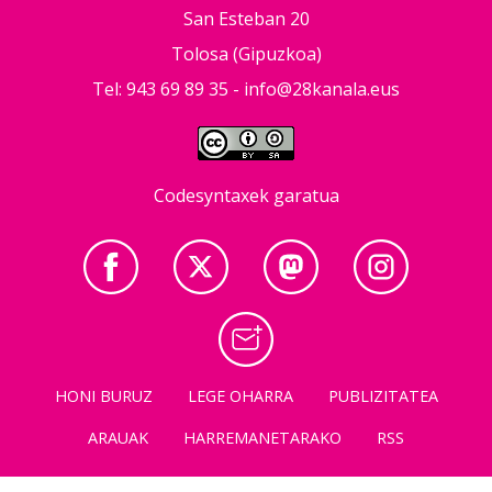
San Esteban 20
Tolosa (Gipuzkoa)
Tel: 943 69 89 35 -
info@28kanala.eus
Codesyntaxek garatua
HONI BURUZ
LEGE OHARRA
PUBLIZITATEA
ARAUAK
HARREMANETARAKO
RSS