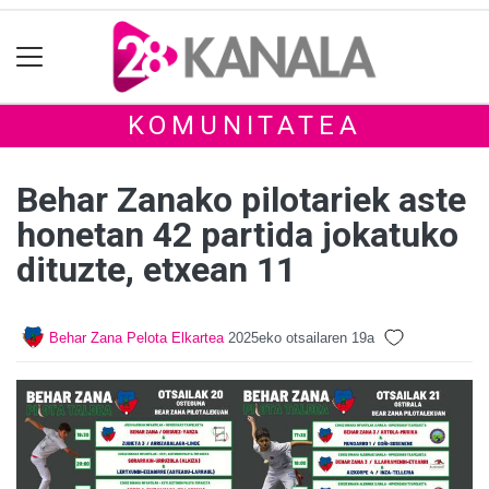
KOMUNITATEA
Behar Zanako pilotariek aste
honetan 42 partida jokatuko
dituzte, etxean 11
Behar Zana Pelota Elkartea
2025eko otsailaren 19a