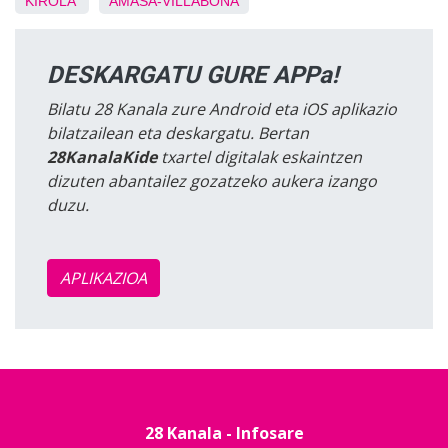
KIROLA
AMASA-VILLABONA
DESKARGATU GURE APPa!
Bilatu 28 Kanala zure Android eta iOS aplikazio
bilatzailean eta deskargatu. Bertan
28KanalaKide
txartel digitalak eskaintzen
dizuten abantailez gozatzeko aukera izango
duzu.
APLIKAZIOA
28 Kanala - Infosare