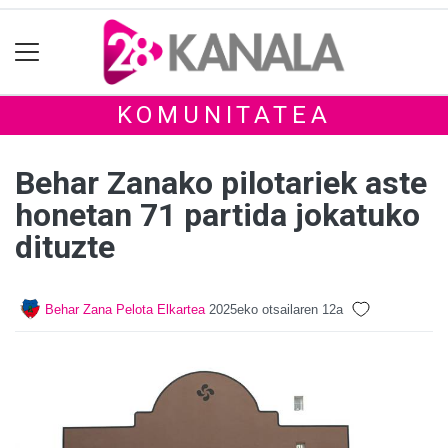
KOMUNITATEA
Behar Zanako pilotariek aste
honetan 71 partida jokatuko
dituzte
Behar Zana Pelota Elkartea
2025eko otsailaren 12a