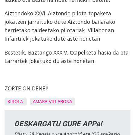
Aiztondoko XXVI. Aiztondo pilota topaketa
jokatzen jarraituko dute Aiztondo bailarako
herrietako taldeetako pilotariak. Villabonan
Infantilek jokatuko dute aste honetan.
Bestetik, Baztango XXXIV. txapelketa hasia da eta
Larrartek jokatuko du aste honetan.
ZORTE ON DENEI!
KIROLA
AMASA-VILLABONA
DESKARGATU GURE APPa!
Bilatu 28 Kanala zure Android eta iOS aplikazio