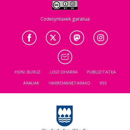
Codesyntaxek garatua
HONI BURUZ
LEGE OHARRA
PUBLIZITATEA
ARAUAK
HARREMANETARAKO
RSS