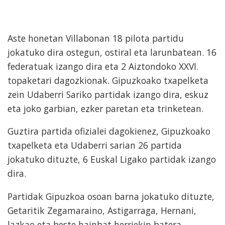
Aste honetan Villabonan 18 pilota partidu
jokatuko dira ostegun, ostiral eta larunbatean. 16
federatuak izango dira eta 2 Aiztondoko XXVI.
topaketari dagozkionak. Gipuzkoako txapelketa
zein Udaberri Sariko partidak izango dira, eskuz
eta joko garbian, ezker paretan eta trinketean.
Guztira partida ofizialei dagokienez, Gipuzkoako
txapelketa eta Udaberri sarian 26 partida
jokatuko dituzte, 6 Euskal Ligako partidak izango
dira.
Partidak Gipuzkoa osoan barna jokatuko dituzte,
Getaritik Zegamaraino, Astigarraga, Hernani,
lazkao eta beste hainbat herriekin batera.