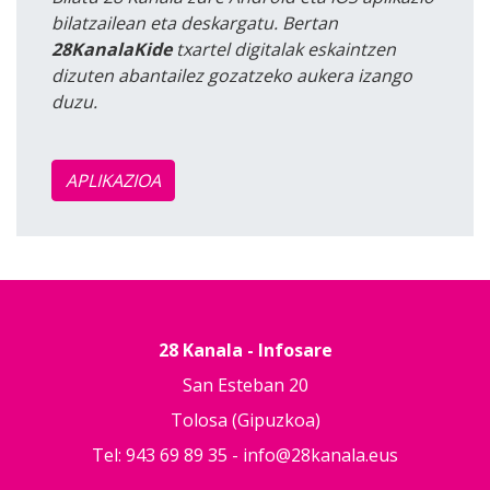
bilatzailean eta deskargatu. Bertan
28KanalaKide
txartel digitalak eskaintzen
dizuten abantailez gozatzeko aukera izango
duzu.
APLIKAZIOA
28 Kanala - Infosare
San Esteban 20
Tolosa (Gipuzkoa)
Tel: 943 69 89 35 -
info@28kanala.eus