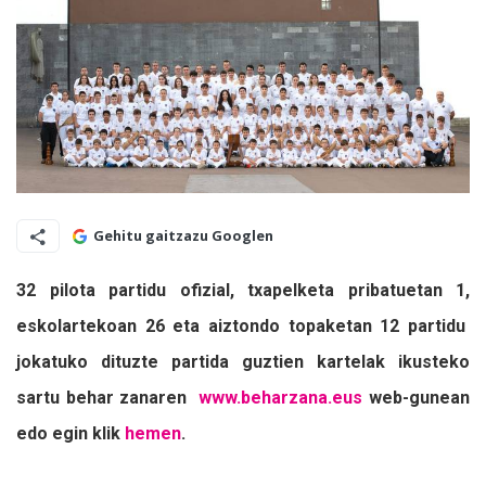
Gehitu gaitzazu Googlen
32 pilota partidu ofizial, txapelketa pribatuetan 1,
eskolartekoan 26 eta aiztondo topaketan 12 partidu
jokatuko dituzte
partida guztien kartelak ikusteko
sartu behar zanaren
www.beharzana.eus
web-gunean
edo egin klik
hemen
.