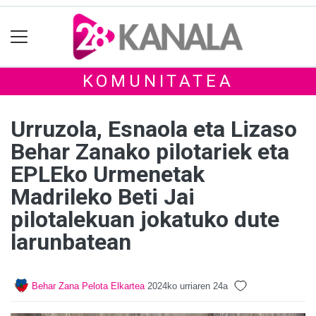
KOMUNITATEA
Urruzola, Esnaola eta Lizaso
Behar Zanako pilotariek eta
EPLEko Urmenetak
Madrileko Beti Jai
pilotalekuan jokatuko dute
larunbatean
Behar Zana Pelota Elkartea
2024ko urriaren 24a