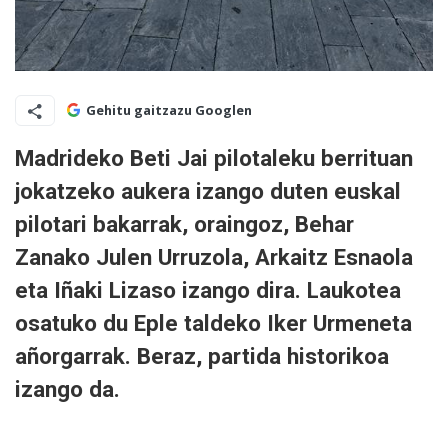
Gehitu gaitzazu Googlen
Madrideko Beti Jai pilotaleku berrituan
jokatzeko aukera izango duten euskal
pilotari bakarrak, oraingoz, Behar
Zanako Julen Urruzola, Arkaitz Esnaola
eta Iñaki Lizaso izango dira. Laukotea
osatuko du Eple taldeko Iker Urmeneta
añorgarrak. Beraz, partida historikoa
izango da.