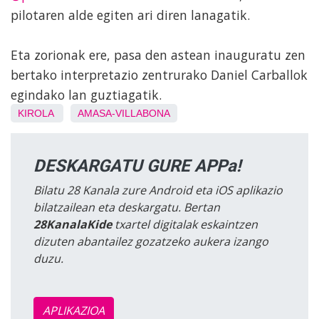
pilotaren alde egiten ari diren lanagatik.
Eta zorionak ere, pasa den astean inauguratu zen
bertako interpretazio zentrurako Daniel Carballok
egindako lan guztiagatik.
KIROLA
AMASA-VILLABONA
DESKARGATU GURE APPa!
Bilatu 28 Kanala zure Android eta iOS aplikazio
bilatzailean eta deskargatu. Bertan
28KanalaKide
txartel digitalak eskaintzen
dizuten abantailez gozatzeko aukera izango
duzu.
APLIKAZIOA