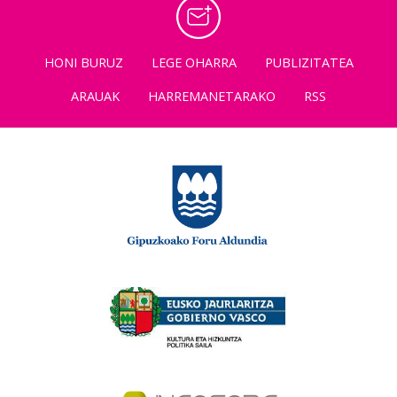
HONI BURUZ
LEGE OHARRA
PUBLIZITATEA
ARAUAK
HARREMANETARAKO
RSS