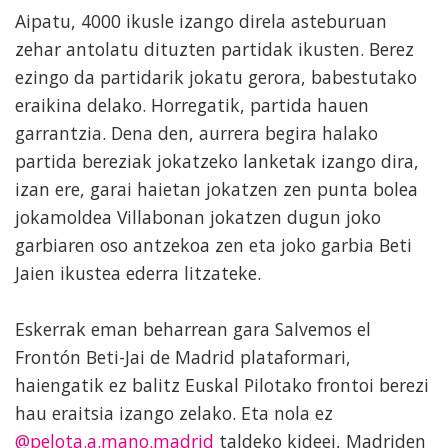
Aipatu, 4000 ikusle izango direla asteburuan
zehar antolatu dituzten partidak ikusten. Berez
ezingo da partidarik jokatu gerora, babestutako
eraikina delako. Horregatik, partida hauen
garrantzia. Dena den, aurrera begira halako
partida bereziak jokatzeko lanketak izango dira,
izan ere, garai haietan jokatzen zen punta bolea
jokamoldea Villabonan jokatzen dugun joko
garbiaren oso antzekoa zen eta joko garbia Beti
Jaien ikustea ederra litzateke.
Eskerrak eman beharrean gara Salvemos el
Frontón Beti-Jai de Madrid plataformari,
haiengatik ez balitz Euskal Pilotako frontoi berezi
hau eraitsia izango zelako. Eta nola ez
@pelota.a.mano.madrid
taldeko kideei, Madriden