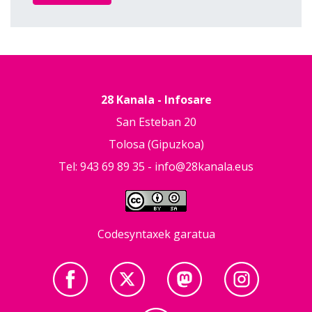
28 Kanala - Infosare
San Esteban 20
Tolosa (Gipuzkoa)
Tel: 943 69 89 35 -
info@28kanala.eus
Codesyntaxek garatua