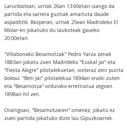
Larunbatean, urriak 26an 13:00etan izango da
partida eta sarrera guztiak amaituta daude
aspalditik. Bezperan, urriak 25ean Madrideko El
Molar-en jokatuko du laukoteak gaueko
20:00etan.
"Villabonako Besamotzak" Pedro Yarza zenak
1883an jokatu zuen Madrideko "Euskal Jai" eta
"Fiesta Alegre" pilotalekuetan, xixteraz zein punta
boleaz. "Beti Jai" pilotalekua 1894an eraiki zuten
eta "Besamotza" ordurako erretiratua zegoen.
1898an hil zen.
Oraingoan, "Besamotzaren" omenez, jokatu ez
zuen partida jokatuko dute lau Gipuzkoarrek.