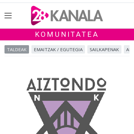
KOMUNITATEA
TALDEAK
EMAITZAK / EGUTEGIA
SAILKAPENAK
ALB