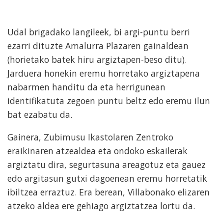
Udal brigadako langileek, bi argi-puntu berri
ezarri dituzte Amalurra Plazaren gainaldean
(horietako batek hiru argiztapen-beso ditu).
Jarduera honekin eremu horretako argiztapena
nabarmen handitu da eta herrigunean
identifikatuta zegoen puntu beltz edo eremu ilun
bat ezabatu da.
Gainera, Zubimusu Ikastolaren Zentroko
eraikinaren atzealdea eta ondoko eskailerak
argiztatu dira, segurtasuna areagotuz eta gauez
edo argitasun gutxi dagoenean eremu horretatik
ibiltzea erraztuz. Era berean, Villabonako elizaren
atzeko aldea ere gehiago argiztatzea lortu da.