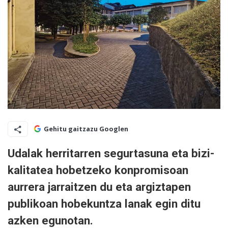
Gehitu gaitzazu Googlen
Udalak herritarren segurtasuna eta bizi-
kalitatea hobetzeko konpromisoan
aurrera jarraitzen du eta argiztapen
publikoan hobekuntza lanak egin ditu
azken egunotan.