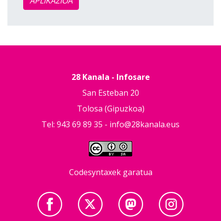
APLIKAZIOA
28 Kanala - Infosare
San Esteban 20
Tolosa (Gipuzkoa)
Tel: 943 69 89 35 -
info@28kanala.eus
Codesyntaxek garatua