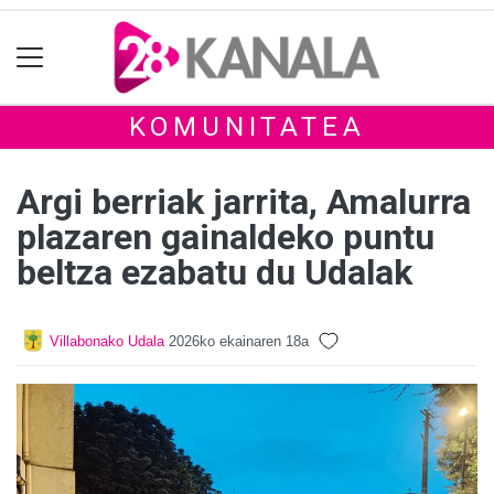
KOMUNITATEA
Argi berriak jarrita, Amalurra
plazaren gainaldeko puntu
beltza ezabatu du Udalak
Villabonako Udala
2026ko ekainaren 18a