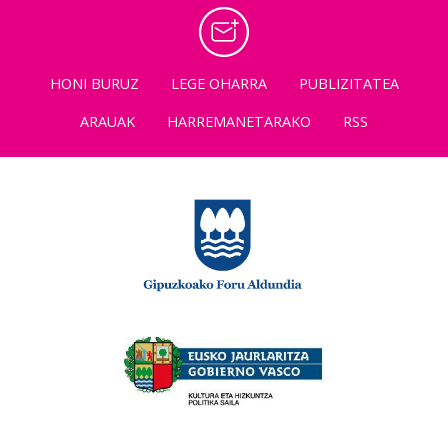
HONI BURUZ
LEGE OHARRA
PUBLIZITATEA
ARAUAK
HARREMANETARAKO
RSS