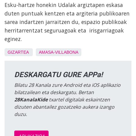
Esku-hartze honekin Udalak argiztapen eskasa
duten puntuak kentzen eta argiteria publikoaren
sarea indartzen jarraitzen du, espazio publikoak
herritarrentzat seguruagoak eta irisgarriagoak
eginez.
GIZARTEA
AMASA-VILLABONA
DESKARGATU GURE APPa!
Bilatu 28 Kanala zure Android eta iOS aplikazio
bilatzailean eta deskargatu. Bertan
28KanalaKide
txartel digitalak eskaintzen
dizuten abantailez gozatzeko aukera izango
duzu.