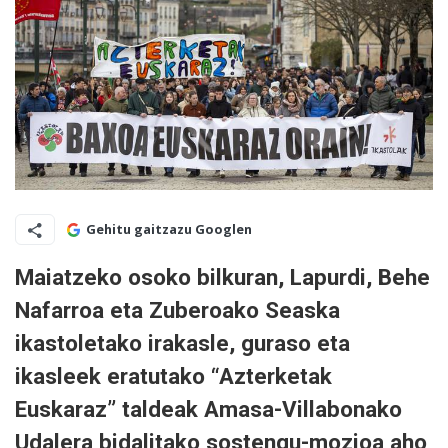
Gehitu gaitzazu Googlen
Maiatzeko osoko bilkuran, Lapurdi, Behe
Nafarroa eta Zuberoako Seaska
ikastoletako irakasle, guraso eta
ikasleek eratutako “Azterketak
Euskaraz” taldeak Amasa-Villabonako
Udalera bidalitako sostengu-mozioa aho