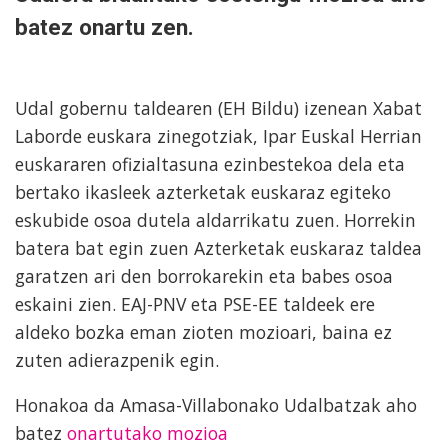
batez onartu zen.
Udal gobernu taldearen (EH Bildu) izenean Xabat
Laborde euskara zinegotziak, Ipar Euskal Herrian
euskararen ofizialtasuna ezinbestekoa dela eta
bertako ikasleek azterketak euskaraz egiteko
eskubide osoa dutela aldarrikatu zuen. Horrekin
batera bat egin zuen Azterketak euskaraz taldea
garatzen ari den borrokarekin eta babes osoa
eskaini zien. EAJ-PNV eta PSE-EE taldeek ere
aldeko bozka eman zioten mozioari, baina ez
zuten adierazpenik egin.
Honakoa da Amasa-Villabonako Udalbatzak aho
batez
onartutako mozioa