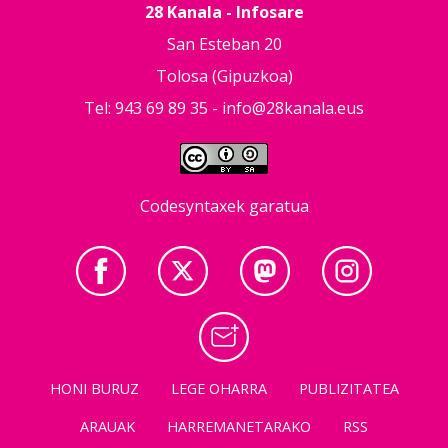
28 Kanala - Infosare
San Esteban 20
Tolosa (Gipuzkoa)
Tel: 943 69 89 35 -
info@28kanala.eus
Codesyntaxek garatua
HONI BURUZ
LEGE OHARRA
PUBLIZITATEA
ARAUAK
HARREMANETARAKO
RSS