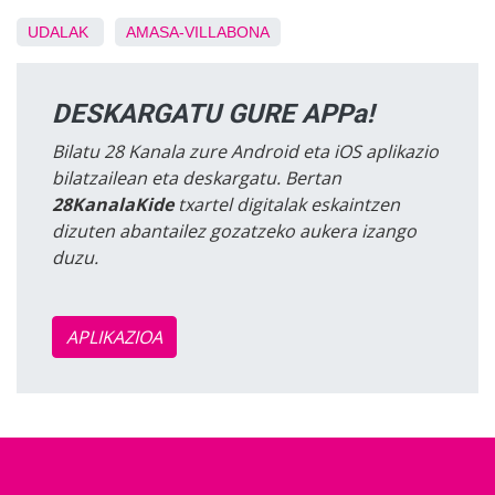
UDALAK
AMASA-VILLABONA
DESKARGATU GURE APPa!
Bilatu 28 Kanala zure Android eta iOS aplikazio
bilatzailean eta deskargatu. Bertan
28KanalaKide
txartel digitalak eskaintzen
dizuten abantailez gozatzeko aukera izango
duzu.
APLIKAZIOA