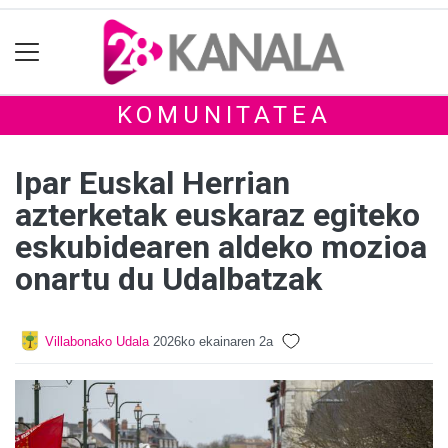
KOMUNITATEA
Ipar Euskal Herrian
azterketak euskaraz egiteko
eskubidearen aldeko mozioa
onartu du Udalbatzak
Villabonako Udala
2026ko ekainaren 2a