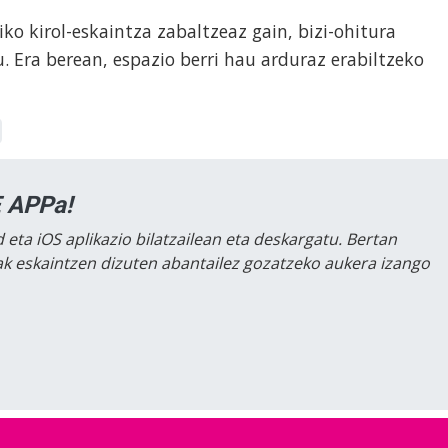
ko kirol-eskaintza zabaltzeaz gain, bizi-ohitura
. Era berean, espazio berri hau arduraz erabiltzeko
 APPa!
 eta iOS aplikazio bilatzailean eta deskargatu. Bertan
lak eskaintzen dizuten abantailez gozatzeko aukera izango