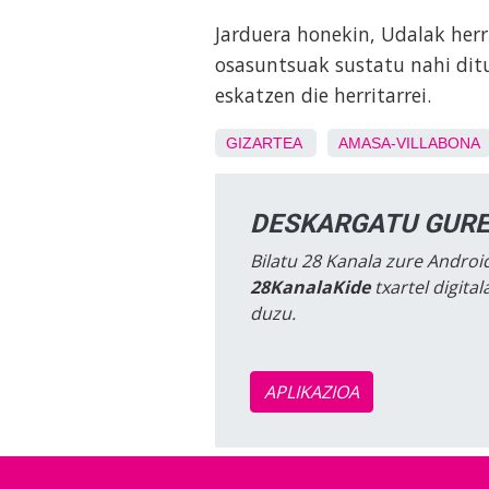
Jarduera honekin, Udalak herri
osasuntsuak sustatu nahi ditu
eskatzen die herritarrei.
GIZARTEA
AMASA-VILLABONA
DESKARGATU GURE
Bilatu 28 Kanala zure Android
28KanalaKide
txartel digita
duzu.
APLIKAZIOA