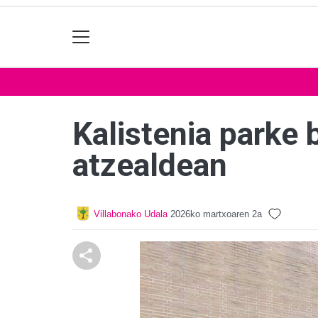
Kalistenia parke 
atzealdean
Villabonako Udala
2026ko martxoaren 2a