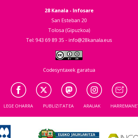
28 Kanala - Infosare
San Esteban 20
Tolosa (Gipuzkoa)
Tel: 943 69 89 35 -
info@28kanala.eus
Codesyntaxek garatua
LEGE OHARRA
PUBLIZITATEA
ARAUAK
HARREMANE