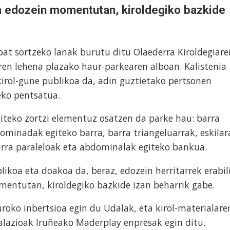
ta edozein momentutan, kiroldegiko bazkide
 bat sortzeko lanak burutu ditu Olaederra Kiroldegiare
en lehena plazako haur-parkearen alboan. Kalistenia
irol-gune publikoa da, adin guztietako pertsonen
eko pentsatua.
giteko zortzi elementuz osatzen da parke hau: barra
dominadak egiteko barra, barra triangeluarrak, eskilar
arra paraleloak eta abdominalak egiteko bankua.
likoa eta doakoa da, beraz, edozein herritarrek erabil
mentutan, kiroldegiko bazkide izan beharrik gabe.
roko inbertsioa egin du Udalak, eta kirol-materialare
alazioak Iruñeako Maderplay enpresak egin ditu.