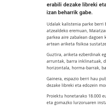
erabili dezake libreki e
izan beharrik gabe.
Udalak kalistenia parke berri
atzealdeko eremuan, Maiatzar
parkea aire zabalean dagoen k
artean ariketa fisikoa sustatz
Guztira, ariketa ezberdinak e
arruntak, barra inklinatuak, 
horizontala, horma-barrak, b
Gainera, espazio berri hau pub
dezake libreki eta edozein mo
Proiektu honetarako 18.000 eu
eta gomazko lurzoruaren inst