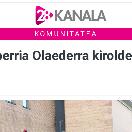
KOMUNITATEA
berria Olaederra kirold