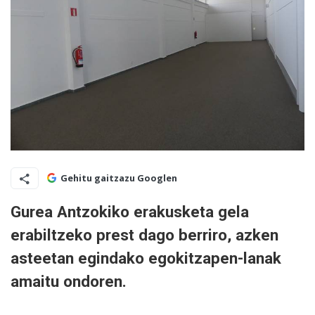
Gehitu gaitzazu Googlen
Gurea Antzokiko erakusketa gela
erabiltzeko prest dago berriro, azken
asteetan egindako egokitzapen-lanak
amaitu ondoren.