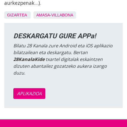
aurkezpenak…).
GIZARTEA
AMASA-VILLABONA
DESKARGATU GURE APPa!
Bilatu 28 Kanala zure Android eta iOS aplikazio
bilatzailean eta deskargatu. Bertan
28KanalaKide
txartel digitalak eskaintzen
dizuten abantailez gozatzeko aukera izango
duzu.
APLIKAZIOA