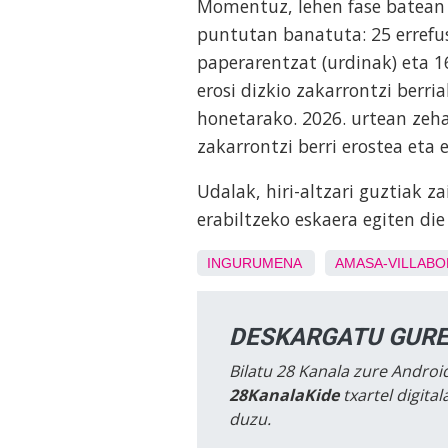
Momentuz, lehen fase batean 7
puntutan banatuta: 25 errefus
paperarentzat (urdinak) eta 16
erosi dizkio zakarrontzi berri
honetarako. 2026. urtean zeh
zakarrontzi berri erostea eta 
Udalak, hiri-altzari guztiak z
erabiltzeko eskaera egiten die 
INGURUMENA
AMASA-VILLABO
DESKARGATU GURE
Bilatu 28 Kanala zure Android
28KanalaKide
txartel digita
duzu.