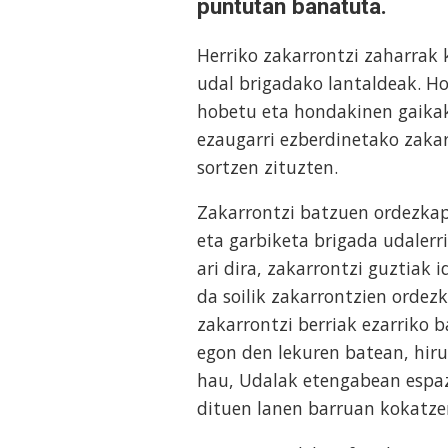
puntutan banatuta.
Herriko zakarrontzi zaharrak 
udal brigadako lantaldeak. Hor
hobetu eta hondakinen gaikak
ezaugarri ezberdinetako zakar
sortzen zituzten.
Zakarrontzi batzuen ordezkap
eta garbiketa brigada udalerr
ari dira, zakarrontzi guztiak 
da soilik zakarrontzien ordez
zakarrontzi berriak ezarriko b
egon den lekuren batean, hiru
hau, Udalak etengabean espa
dituen lanen barruan kokatze