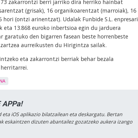
3 zakarrontzi berri jarriko dira herriko hainbat
arentzat (grisak), 16 organikoarentzat (marroiak), 16
 hori (ontzi arinentzat). Udalak Funbide S.L. enpresari
ak eta 13.868 euroko inbertsioa egin du jarduera
ar garatuko den bigarren fasean beste horrenbeste
ezartzea aurreikusten du Hirigintza sailak.
aintzeko eta zakarrontzi berriak behar bezala
herritarrei.
NA
 APPa!
 eta iOS aplikazio bilatzailean eta deskargatu. Bertan
lak eskaintzen dizuten abantailez gozatzeko aukera izango