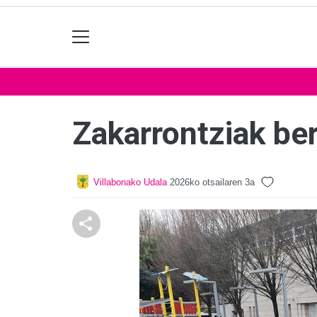
Zakarrontziak be
Villabonako Udala
2026ko otsailaren 3a