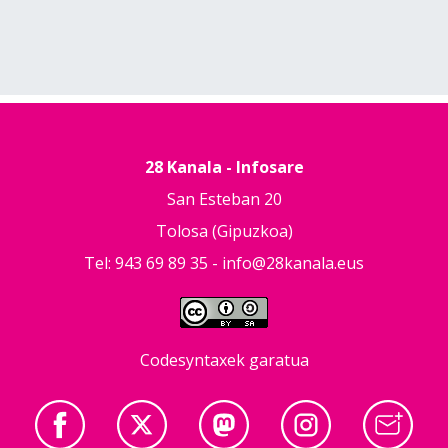
28 Kanala - Infosare
San Esteban 20
Tolosa (Gipuzkoa)
Tel: 943 69 89 35 -
info@28kanala.eus
Codesyntaxek garatua