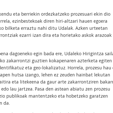
kendu eta berriekin ordezkatzeko prozesuari ekin dio
rela, ezinbestekoak diren hiri-altzari hauen egoera
o bilketa erraztu nahi ditu Udalak. Azken urteetan
rontziak ezarri izan dira eta horietako askok arazoak
ena dagoeneko egin bada ere, Udaleko Hirigintza sail
iko zakarrontzi guztien kokapenaren azterketa egiten
identifikatuz eta geo-lokalizatuz. Horrela, prozesu hau 
kapen hutsa izango, lehen ez zeuden hainbat lekutan
aitira eta litekeena da gaur arte zakarrontziren bakar
 edo lau jartzea. Pasa den astean abiatu zen prozesu
zio publikoak mantentzeko eta hobetzeko garatzen
n da.