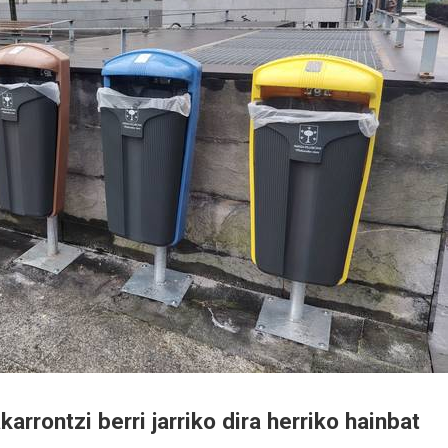
rrontzi berri jarriko dira herriko hainbat