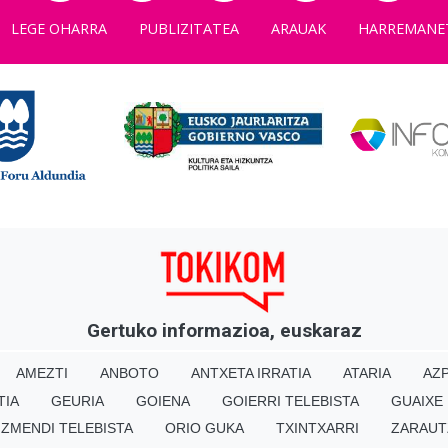
LEGE OHARRA
PUBLIZITATEA
ARAUAK
HARREMANE
Gertuko informazioa, euskaraz
AMEZTI
ANBOTO
ANTXETA IRRATIA
ATARIA
AZP
TIA
GEURIA
GOIENA
GOIERRI TELEBISTA
GUAIXE
IZMENDI TELEBISTA
ORIO GUKA
TXINTXARRI
ZARAUT