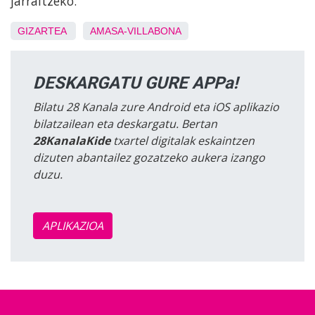
jarraitzeko.
GIZARTEA
AMASA-VILLABONA
DESKARGATU GURE APPa!
Bilatu 28 Kanala zure Android eta iOS aplikazio
bilatzailean eta deskargatu. Bertan
28KanalaKide
txartel digitalak eskaintzen
dizuten abantailez gozatzeko aukera izango
duzu.
APLIKAZIOA