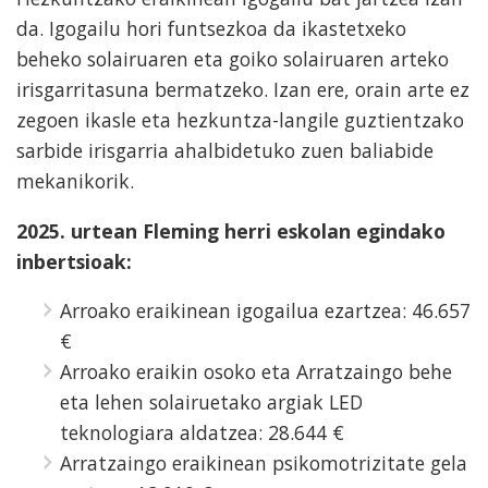
da. Igogailu hori funtsezkoa da ikastetxeko
beheko solairuaren eta goiko solairuaren arteko
irisgarritasuna bermatzeko. Izan ere, orain arte ez
zegoen ikasle eta hezkuntza-langile guztientzako
sarbide irisgarria ahalbidetuko zuen baliabide
mekanikorik.
2025. urtean Fleming herri eskolan egindako
inbertsioak:
Arroako eraikinean igogailua ezartzea: 46.657
€
Arroako eraikin osoko eta Arratzaingo behe
eta lehen solairuetako argiak LED
teknologiara aldatzea: 28.644 €
Arratzaingo eraikinean psikomotrizitate gela