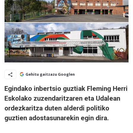
Gehitu gaitzazu Googlen
Egindako inbertsio guztiak Fleming Herri
Eskolako zuzendaritzaren eta Udalean
ordezkaritza duten alderdi politiko
guztien adostasunarekin egin dira.