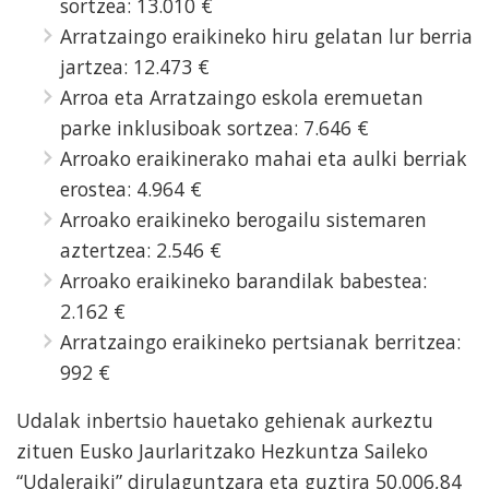
sortzea: 13.010 €
Arratzaingo eraikineko hiru gelatan lur berria
jartzea: 12.473 €
Arroa eta Arratzaingo eskola eremuetan
parke inklusiboak sortzea: 7.646 €
Arroako eraikinerako mahai eta aulki berriak
erostea: 4.964 €
Arroako eraikineko berogailu sistemaren
aztertzea: 2.546 €
Arroako eraikineko barandilak babestea:
2.162 €
Arratzaingo eraikineko pertsianak berritzea:
992 €
Udalak inbertsio hauetako gehienak aurkeztu
zituen Eusko Jaurlaritzako Hezkuntza Saileko
“Udaleraiki” dirulaguntzara eta guztira 50.006,84