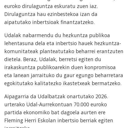
euroko dirulaguntza eskuratu zuen iaz.
Dirulaguntza hau ezinbestekoa izan da
aipatutako inbertsioak finantzatzeko.
Udalak nabarmendu du hezkuntza publikoa
lehentasuna dela eta inbertsio hauek hezkuntza-
komunitateak planteatutako beharrei erantzuten
dietela. Beraz, Udalak, berretsi egiten du
irakaskuntza publikoarekin duen konpromisoa
eta lanean jarraituko du gaur egungo beharretara
egokitutako kalitatezko ikastetxeak bermatzeko.
Aipagarria da Udalbatzak onartutako 2026.
urterako Udal-Aurrekontuan 70.000 euroko
partida ekonomiko bat dagoela aurten ere
Fleming Herri Eskolan inbertsio berriak egiten