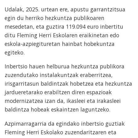
Udalak, 2025. urtean ere, apustu garrantzitsua
egin du herriko hezkuntza publikoaren
mesedetan, eta guztira 119.094 euro inbertitu
ditu Fleming Herri Eskolaren eraikinetan edo
eskola-azpiegituretan hainbat hobekuntza
egiteko.
Inbertsio hauen helburua hezkuntza publikora
zuzendutako instalakuntzak eraberritzea,
irisgarritasun baldintzak hobetzea eta hezkuntza
jardueretarako erabiltzen diren espazioak
modernizatzea izan da, ikasleei eta irakasleei
baldintza hobeak eskaintzen laguntzeko.
Azpimarragarria da egindako inbertsio guztiak
Fleming Herri Eskolako zuzendaritzaren eta