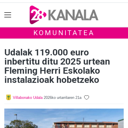
KOMUNITATEA
Udalak 119.000 euro
inbertitu ditu 2025 urtean
Fleming Herri Eskolako
instalazioak hobetzeko
Villabonako Udala
2026ko urtarrilaren 21a