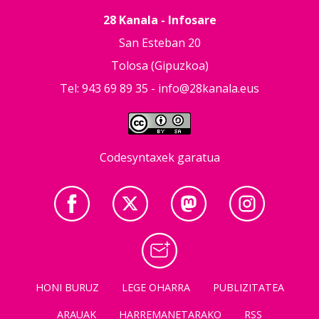
28 Kanala - Infosare
San Esteban 20
Tolosa (Gipuzkoa)
Tel: 943 69 89 35 -
info@28kanala.eus
Codesyntaxek garatua
HONI BURUZ
LEGE OHARRA
PUBLIZITATEA
ARAUAK
HARREMANETARAKO
RSS