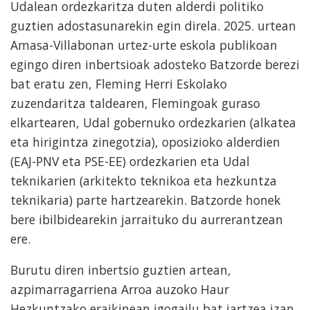
Udalean ordezkaritza duten alderdi politiko
guztien adostasunarekin egin direla. 2025. urtean
Amasa-Villabonan urtez-urte eskola publikoan
egingo diren inbertsioak adosteko Batzorde berezi
bat eratu zen, Fleming Herri Eskolako
zuzendaritza taldearen, Flemingoak guraso
elkartearen, Udal gobernuko ordezkarien (alkatea
eta hirigintza zinegotzia), oposizioko alderdien
(EAJ-PNV eta PSE-EE) ordezkarien eta Udal
teknikarien (arkitekto teknikoa eta hezkuntza
teknikaria) parte hartzearekin. Batzorde honek
bere ibilbidearekin jarraituko du aurrerantzean
ere.
Burutu diren inbertsio guztien artean,
azpimarragarriena Arroa auzoko Haur
Hezkuntzako eraikinean igogailu bat jartzea izan