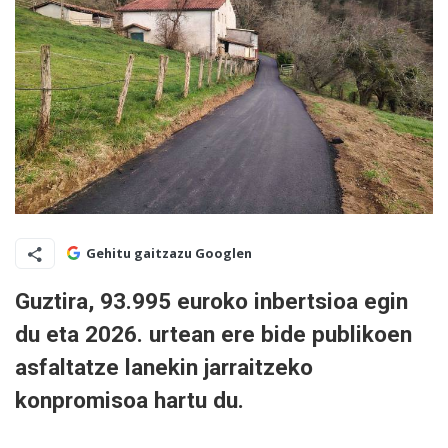
Gehitu gaitzazu Googlen
Guztira, 93.995 euroko inbertsioa egin
du eta 2026. urtean ere bide publikoen
asfaltatze lanekin jarraitzeko
konpromisoa hartu du.