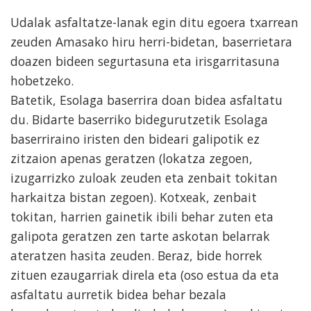
Udalak asfaltatze-lanak egin ditu egoera txarrean
zeuden Amasako hiru herri-bidetan, baserrietara
doazen bideen segurtasuna eta irisgarritasuna
hobetzeko.
Batetik, Esolaga baserrira doan bidea asfaltatu
du. Bidarte baserriko bidegurutzetik Esolaga
baserriraino iristen den bideari galipotik ez
zitzaion apenas geratzen (lokatza zegoen,
izugarrizko zuloak zeuden eta zenbait tokitan
harkaitza bistan zegoen). Kotxeak, zenbait
tokitan, harrien gainetik ibili behar zuten eta
galipota geratzen zen tarte askotan belarrak
ateratzen hasita zeuden. Beraz, bide horrek
zituen ezaugarriak direla eta (oso estua da eta
asfaltatu aurretik bidea behar bezala