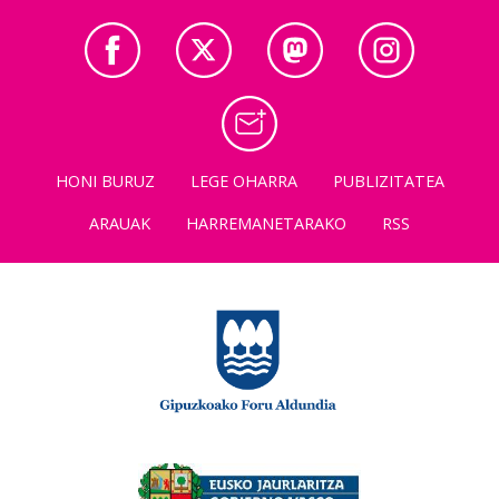
HONI BURUZ
LEGE OHARRA
PUBLIZITATEA
ARAUAK
HARREMANETARAKO
RSS