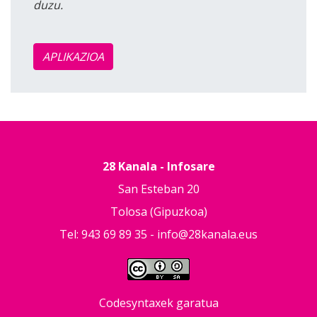
duzu.
APLIKAZIOA
28 Kanala - Infosare
San Esteban 20
Tolosa (Gipuzkoa)
Tel: 943 69 89 35 -
info@28kanala.eus
Codesyntaxek garatua