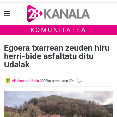
KOMUNITATEA
Egoera txarrean zeuden hiru
herri-bide asfaltatu ditu
Udalak
Villabonako Udala
2026ko urtarrilaren 20a