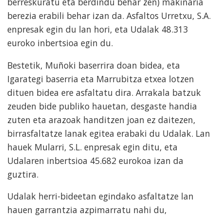
berreskuratu eta berdindu behar zen) makinaria
berezia erabili behar izan da. Asfaltos Urretxu, S.A.
enpresak egin du lan hori, eta Udalak 48.313
euroko inbertsioa egin du.
Bestetik, Muñoki baserrira doan bidea, eta
Igarategi baserria eta Marrubitza etxea lotzen
dituen bidea ere asfaltatu dira. Arrakala batzuk
zeuden bide publiko hauetan, desgaste handia
zuten eta arazoak handitzen joan ez daitezen,
birrasfaltatze lanak egitea erabaki du Udalak. Lan
hauek Mularri, S.L. enpresak egin ditu, eta
Udalaren inbertsioa 45.682 eurokoa izan da
guztira.
Udalak herri-bideetan egindako asfaltatze lan
hauen garrantzia azpimarratu nahi du,