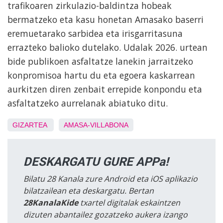
trafikoaren zirkulazio-baldintza hobeak
bermatzeko eta kasu honetan Amasako baserri
eremuetarako sarbidea eta irisgarritasuna
errazteko balioko dutelako. Udalak 2026. urtean
bide publikoen asfaltatze lanekin jarraitzeko
konpromisoa hartu du eta egoera kaskarrean
aurkitzen diren zenbait errepide konpondu eta
asfaltatzeko aurrelanak abiatuko ditu.
GIZARTEA
AMASA-VILLABONA
DESKARGATU GURE APPa!
Bilatu 28 Kanala zure Android eta iOS aplikazio
bilatzailean eta deskargatu. Bertan
28KanalaKide
txartel digitalak eskaintzen
dizuten abantailez gozatzeko aukera izango