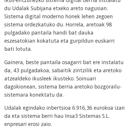
du Udalak Subijana etxeko areto nagusian.
Sistema digital moderno honek lehen zegoen
sistema ordezkatuko du. Horrela, aretoak 98
pulgadako pantaila handi bat dauka
eszesatokian kokatuta eta gurpildun euskarri
bati lotuta.
Gainera, beste pantaila osagarri bat ere instalatu
da, 43 pulgadakoa, sabaitik zintzilik eta aretoko
atzealdeko ikusleek ikusteko. Soinuari
dagokionean, sistema berria aretoko bozgorailu-
sistemara konektatu da.
Udalak egindako inbertsioa 6.916,36 eurokoa izan
da eta sistema berri hau Insa3 Sistemas S.L.
enpresari erosi zaio.