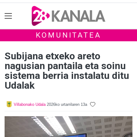
KOMUNITATEA
Subijana etxeko areto
nagusian pantaila eta soinu
sistema berria instalatu ditu
Udalak
Villabonako Udala
2026ko urtarrilaren 13a