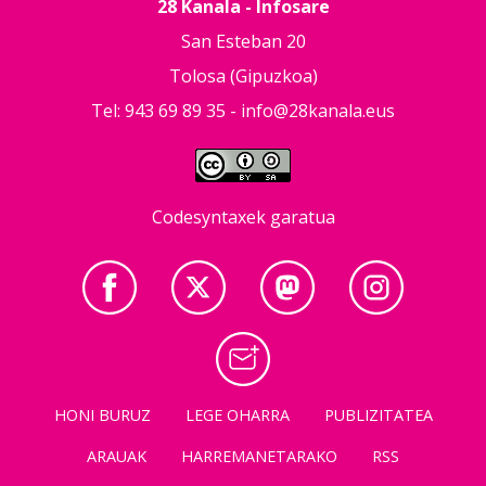
28 Kanala - Infosare
San Esteban 20
Tolosa (Gipuzkoa)
Tel: 943 69 89 35 -
info@28kanala.eus
Codesyntaxek garatua
HONI BURUZ
LEGE OHARRA
PUBLIZITATEA
ARAUAK
HARREMANETARAKO
RSS