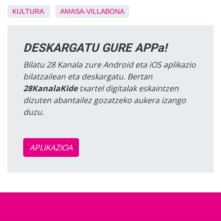
KULTURA
AMASA-VILLABONA
DESKARGATU GURE APPa!
Bilatu 28 Kanala zure Android eta iOS aplikazio
bilatzailean eta deskargatu. Bertan
28KanalaKide
txartel digitalak eskaintzen
dizuten abantailez gozatzeko aukera izango
duzu.
APLIKAZIOA