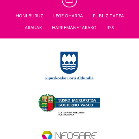
HONI BURUZ
LEGE OHARRA
PUBLIZITATEA
ARAUAK
HARREMANETARAKO
RSS