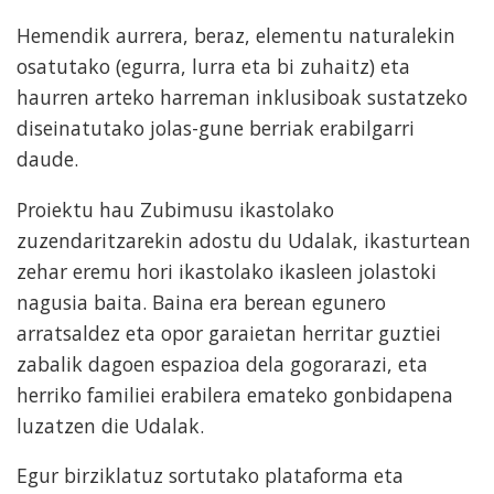
Hemendik aurrera, beraz, elementu naturalekin
osatutako (egurra, lurra eta bi zuhaitz) eta
haurren arteko harreman inklusiboak sustatzeko
diseinatutako jolas-gune berriak erabilgarri
daude.
Proiektu hau Zubimusu ikastolako
zuzendaritzarekin adostu du Udalak, ikasturtean
zehar eremu hori ikastolako ikasleen jolastoki
nagusia baita. Baina era berean egunero
arratsaldez eta opor garaietan herritar guztiei
zabalik dagoen espazioa dela gogorarazi, eta
herriko familiei erabilera emateko gonbidapena
luzatzen die Udalak.
Egur birziklatuz sortutako plataforma eta