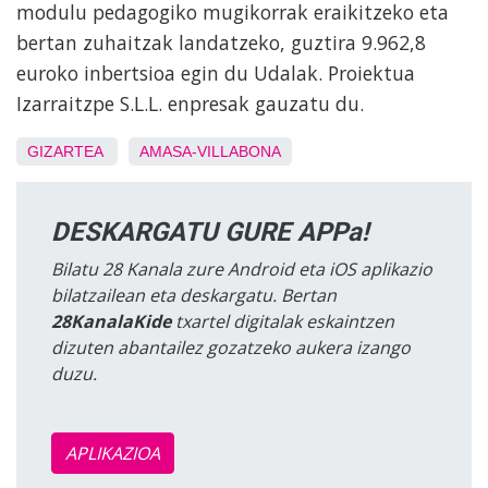
modulu pedagogiko mugikorrak eraikitzeko eta
bertan zuhaitzak landatzeko, guztira 9.962,8
euroko inbertsioa egin du Udalak. Proiektua
Izarraitzpe S.L.L. enpresak gauzatu du.
GIZARTEA
AMASA-VILLABONA
DESKARGATU GURE APPa!
Bilatu 28 Kanala zure Android eta iOS aplikazio
bilatzailean eta deskargatu. Bertan
28KanalaKide
txartel digitalak eskaintzen
dizuten abantailez gozatzeko aukera izango
duzu.
APLIKAZIOA