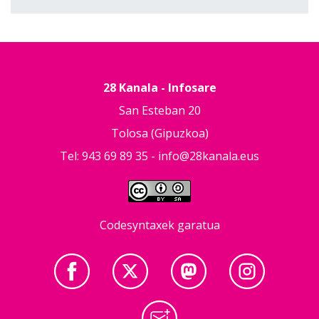
28 Kanala - Infosare
San Esteban 20
Tolosa (Gipuzkoa)
Tel: 943 69 89 35 -
info@28kanala.eus
Codesyntaxek garatua