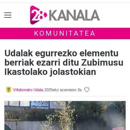
KOMUNITATEA
Udalak egurrezko elementu
berriak ezarri ditu Zubimusu
Ikastolako jolastokian
Villabonako Udala
2025eko azaroaren 3a