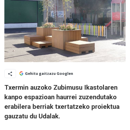
Gehitu gaitzazu Googlen
Txermin auzoko Zubimusu Ikastolaren
kanpo espazioan haurrei zuzendutako
erabilera berriak txertatzeko proiektua
gauzatu du Udalak.