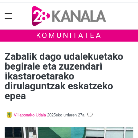
KOMUNITATEA
Zabalik dago udalekuetako
begirale eta zuzendari
ikastaroetarako
dirulaguntzak eskatzeko
epea
Villabonako Udala
2025eko urriaren 27a