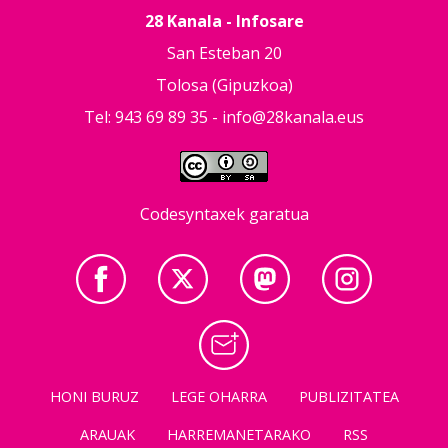
28 Kanala - Infosare
San Esteban 20
Tolosa (Gipuzkoa)
Tel: 943 69 89 35 -
info@28kanala.eus
Codesyntaxek garatua
HONI BURUZ
LEGE OHARRA
PUBLIZITATEA
ARAUAK
HARREMANETARAKO
RSS