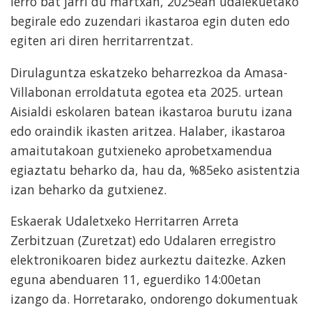
lerro bat jarri du martxan, 2025ean udalekuetako
begirale edo zuzendari ikastaroa egin duten edo
egiten ari diren herritarrentzat.
Dirulaguntza eskatzeko beharrezkoa da Amasa-
Villabonan erroldatuta egotea eta 2025. urtean
Aisialdi eskolaren batean ikastaroa burutu izana
edo oraindik ikasten aritzea. Halaber, ikastaroa
amaitutakoan gutxieneko aprobetxamendua
egiaztatu beharko da, hau da, %85eko asistentzia
izan beharko da gutxienez.
Eskaerak Udaletxeko Herritarren Arreta
Zerbitzuan (Zuretzat) edo Udalaren erregistro
elektronikoaren bidez aurkeztu daitezke. Azken
eguna abenduaren 11, eguerdiko 14:00etan
izango da. Horretarako, ondorengo dokumentuak