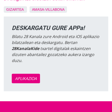
GIZARTEA
AMASA-VILLABONA
DESKARGATU GURE APPa!
Bilatu 28 Kanala zure Android eta iOS aplikazio
bilatzailean eta deskargatu. Bertan
28KanalaKide
txartel digitalak eskaintzen
dizuten abantailez gozatzeko aukera izango
duzu.
APLIKAZIOA