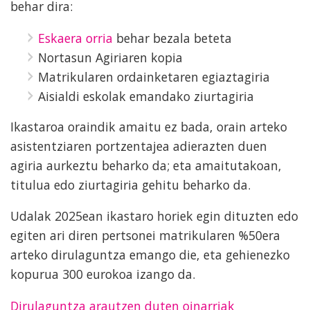
behar dira:
Eskaera orria
behar bezala beteta
Nortasun Agiriaren kopia
Matrikularen ordainketaren egiaztagiria
Aisialdi eskolak emandako ziurtagiria
Ikastaroa oraindik amaitu ez bada, orain arteko
asistentziaren portzentajea adierazten duen
agiria aurkeztu beharko da; eta amaitutakoan,
titulua edo ziurtagiria gehitu beharko da.
Udalak 2025ean ikastaro horiek egin dituzten edo
egiten ari diren pertsonei matrikularen %50era
arteko dirulaguntza emango die, eta gehienezko
kopurua 300 eurokoa izango da.
Dirulaguntza arautzen duten oinarriak