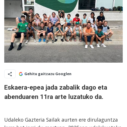
Gehitu gaitzazu Googlen
Eskaera-epea jada zabalik dago eta
abenduaren 11ra arte luzatuko da.
Udaleko Gazteria Sailak aurten ere dirulaguntza