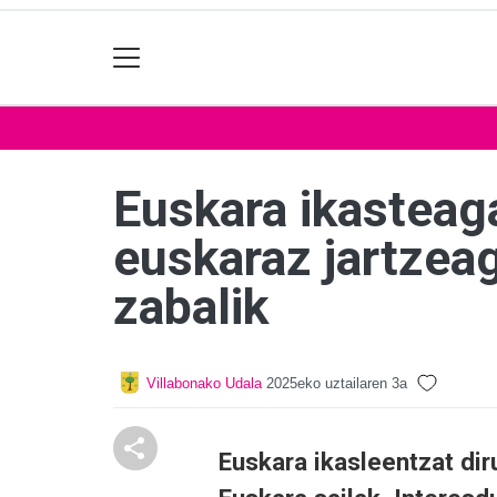
Euskara ikasteag
euskaraz jartzea
zabalik
Villabonako Udala
2025eko uztailaren 3a
Euskara ikasleentzat di