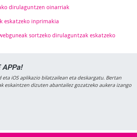
ako dirulaguntzen oinarriak
ak eskatzeko inprimakia
 webguneak sortzeko dirulaguntzak eskatzeko
 APPa!
 eta iOS aplikazio bilatzailean eta deskargatu. Bertan
lak eskaintzen dizuten abantailez gozatzeko aukera izango