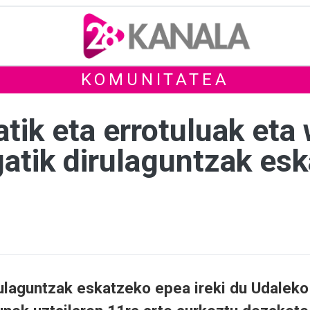
KOMUNITATEA
atik eta errotuluak et
gatik dirulaguntzak es
rulaguntzak eskatzeko epea ireki du Udaleko