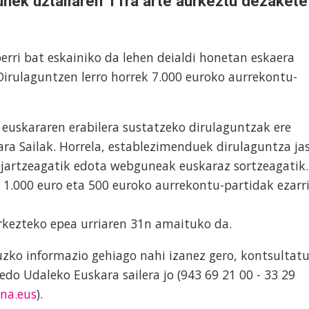
unek uztailaren 11ra arte aurkeztu dezakete
rri bat eskainiko da lehen deialdi honetan eskaera
 Dirulaguntzen lerro horrek 7.000 euroko aurrekontu-
 euskararen erabilera sustatzeko dirulaguntzak ere
ra Sailak. Horrela, establezimenduek dirulaguntza ja
 jartzeagatik edota webguneak euskaraz sortzeagatik.
 1.000 euro eta 500 euroko aurrekontu-partidak ezarr
rkezteko epea urriaren 31n amaituko da.
uzko informazio gehiago nahi izanez gero, kontsultat
edo Udaleko Euskara sailera jo (943 69 21 00 - 33 29
na.eus
).