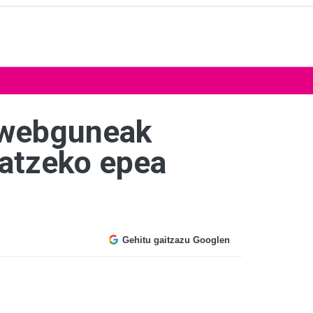
a webguneak
katzeko epea
Gehitu gaitzazu Googlen