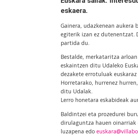
Euskara sailak. Interesd
eskaera.
Gainera, udazkenean aukera be
egiterik izan ez dutenentzat.
partida du.
Bestalde, merkataritza arloan
eskaintzen ditu Udaleko Euska
dezakete errotuluak euskaraz
Horretarako, hurrenez hurren,
ditu Udalak.
Lerro honetara eskabideak au
Baldintzei eta prozedurei bur
dirulaguntza hauen oinarriak 
luzapena edo
euskara@villabo