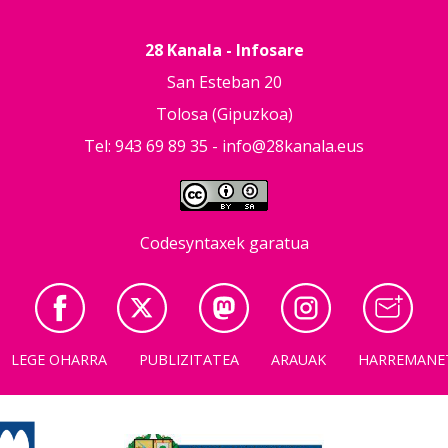
28 Kanala - Infosare
San Esteban 20
Tolosa (Gipuzkoa)
Tel: 943 69 89 35 -
info@28kanala.eus
Codesyntaxek garatua
LEGE OHARRA
PUBLIZITATEA
ARAUAK
HARREMANE