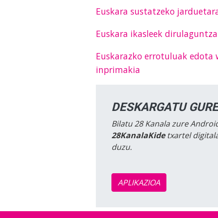
Euskara sustatzeko jarduetar
Euskara ikasleek dirulaguntz
Euskarazko errotuluak edota
inprimakia
DESKARGATU GURE
Bilatu 28 Kanala zure Android
28KanalaKide
txartel digita
duzu.
APLIKAZIOA