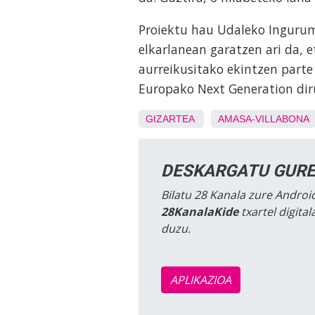
Proiektu hau Udaleko Ingurume
elkarlanean garatzen ari da, 
aurreikusitako ekintzen parte
Europako Next Generation dir
GIZARTEA
AMASA-VILLABONA
DESKARGATU GURE
Bilatu 28 Kanala zure Android
28KanalaKide
txartel digita
duzu.
APLIKAZIOA