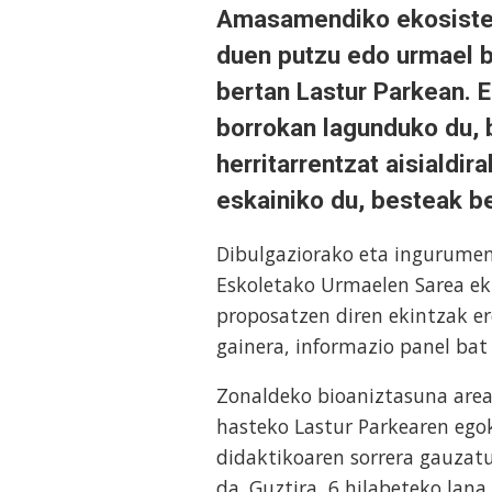
Amasamendiko ekosistem
duen putzu edo urmael b
bertan Lastur Parkean. 
borrokan lagunduko du, 
herritarrentzat aisialdir
eskainiko du, besteak b
Dibulgaziorako eta ingurumen
Eskoletako Urmaelen Sarea ek
proposatzen diren ekintzak e
gainera, informazio panel bat 
Zonaldeko bioaniztasuna area
hasteko Lastur Parkearen ego
didaktikoaren sorrera gauzat
da. Guztira, 6 hilabeteko lana