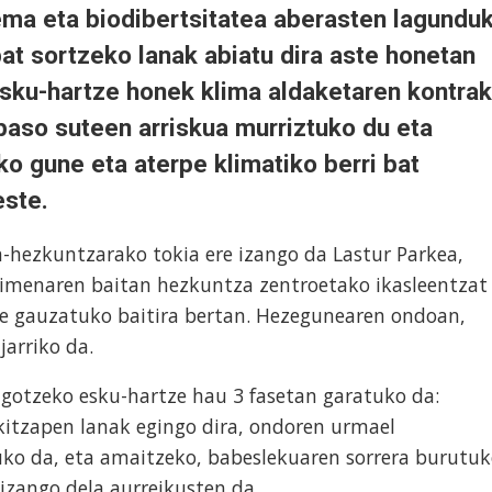
a eta biodibertsitatea aberasten lagundu
at sortzeko lanak abiatu dira aste honetan
Esku-hartze honek klima aldaketaren kontra
baso suteen arriskua murriztuko du eta
ako gune eta aterpe klimatiko berri bat
este.
-hezkuntzarako tokia ere izango da Lastur Parkea,
imenaren baitan hezkuntza zentroetako ikasleentzat
re gauzatuko baitira bertan. Hezegunearen ondoan,
jarriko da.
gotzeko esku-hartze hau 3 fasetan garatuko da:
kitzapen lanak egingo dira, ondoren urmael
uko da, eta amaitzeko, babeslekuaren sorrera burutu
 izango dela aurreikusten da.