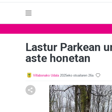
Lastur Parkean ur
aste honetan
Villabonako Udala
2025eko otsailaren 26a