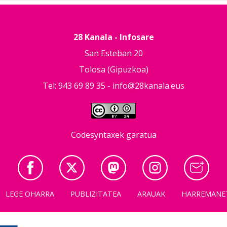
28 Kanala - Infosare
San Esteban 20
Tolosa (Gipuzkoa)
Tel: 943 69 89 35 -
info@28kanala.eus
Codesyntaxek garatua
LEGE OHARRA
PUBLIZITATEA
ARAUAK
HARREMANE