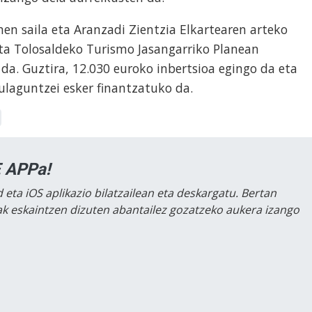
n saila eta Aranzadi Zientzia Elkartearen arteko
eta Tolosaldeko Turismo Jasangarriko Planean
 da. Guztira, 12.030 euroko inbertsioa egingo da eta
ulaguntzei esker finantzatuko da.
 APPa!
 eta iOS aplikazio bilatzailean eta deskargatu. Bertan
lak eskaintzen dizuten abantailez gozatzeko aukera izango