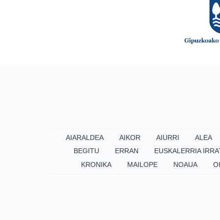
AIARALDEA
AIKOR
AIURRI
ALEA
BEGITU
ERRAN
EUSKALERRIA IRRA
KRONIKA
MAILOPE
NOAUA
O