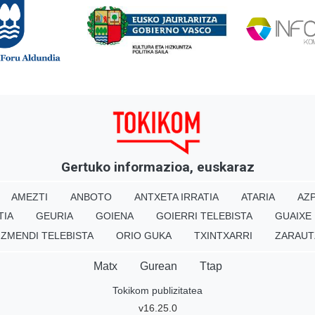
Gertuko informazioa, euskaraz
AMEZTI
ANBOTO
ANTXETA IRRATIA
ATARIA
AZP
TIA
GEURIA
GOIENA
GOIERRI TELEBISTA
GUAIXE
IZMENDI TELEBISTA
ORIO GUKA
TXINTXARRI
ZARAUT
Matx
Gurean
Ttap
Tokikom publizitatea
v16.25.0