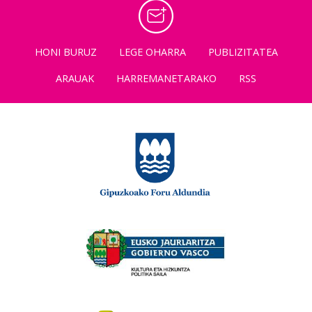
HONI BURUZ
LEGE OHARRA
PUBLIZITATEA
ARAUAK
HARREMANETARAKO
RSS