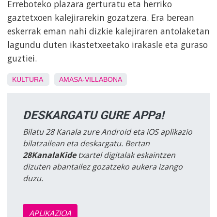
Erreboteko plazara gerturatu eta herriko
gaztetxoen kalejirarekin gozatzera. Era berean
eskerrak eman nahi dizkie kalejiraren antolaketan
lagundu duten ikastetxeetako irakasle eta guraso
guztiei.
KULTURA
AMASA-VILLABONA
DESKARGATU GURE APPa!
Bilatu 28 Kanala zure Android eta iOS aplikazio
bilatzailean eta deskargatu. Bertan
28KanalaKide
txartel digitalak eskaintzen
dizuten abantailez gozatzeko aukera izango
duzu.
APLIKAZIOA