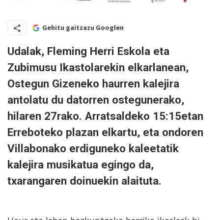
Gehitu gaitzazu Googlen
Udalak, Fleming Herri Eskola eta
Zubimusu Ikastolarekin elkarlanean,
Ostegun Gizeneko haurren kalejira
antolatu du datorren ostegunerako,
hilaren 27rako. Arratsaldeko 15:15etan
Erreboteko plazan elkartu, eta ondoren
Villabonako erdiguneko kaleetatik
kalejira musikatua egingo da,
txarangaren doinuekin alaituta.