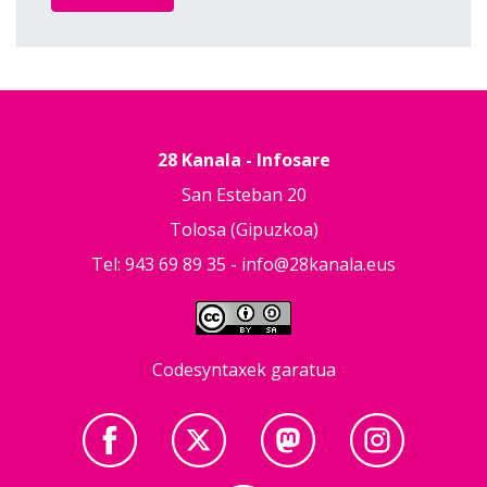
28 Kanala - Infosare
San Esteban 20
Tolosa (Gipuzkoa)
Tel: 943 69 89 35 -
info@28kanala.eus
Codesyntaxek garatua