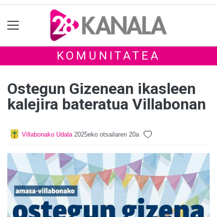
KOMUNITATEA
Ostegun Gizenean ikasleen
kalejira bateratua Villabonan
Villabonako Udala
2025eko otsailaren 20a