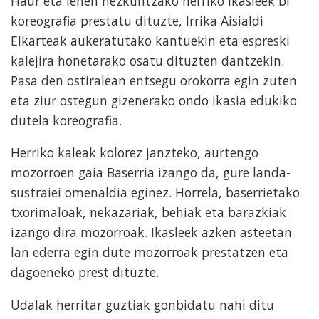
Haur eta lehen hezkuntzako herriko ikasleek bi
koreografia prestatu dituzte, Irrika Aisialdi
Elkarteak aukeratutako kantuekin eta espreski
kalejira honetarako osatu dituzten dantzekin.
Pasa den ostiralean entsegu orokorra egin zuten
eta ziur ostegun gizenerako ondo ikasia edukiko
dutela koreografia.
Herriko kaleak kolorez janzteko, aurtengo
mozorroen gaia Baserria izango da, gure landa-
sustraiei omenaldia eginez. Horrela, baserrietako
txorimaloak, nekazariak, behiak eta barazkiak
izango dira mozorroak. Ikasleek azken asteetan
lan ederra egin dute mozorroak prestatzen eta
dagoeneko prest dituzte.
Udalak herritar guztiak gonbidatu nahi ditu