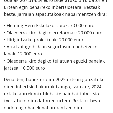
urtean egin beharreko inbertsioetara. Besteak
beste, jarraian aipatutakoak nabarmentzen dira:
• Fleming Herri Eskolako obrak: 70.000 euro
• Olaederra kiroldegiko erreformak: 20.000 euro
• Hirigintzako proiektuak: 20.000 euro
• Arratzaingo bidean segurtasuna hobetzeko
lanak: 12.000 euro
• Olaederra kiroldegiko teilatuan eguzki panelak
jartzea: 10.500 euro
Dena den, hauek ez dira 2025 urtean gauzatuko
diren inbertsio bakarrak izango, izan ere, 2024
urteko aurrekontutik beste hainbat inbertsio
txertatuko dira datorren urtera. Besteak beste,
ondorengo hauek nabarmentzen dira: