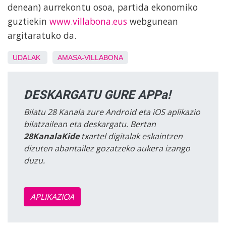
denean) aurrekontu osoa, partida ekonomiko
guztiekin
www.villabona.eus
webgunean
argitaratuko da.
UDALAK
AMASA-VILLABONA
DESKARGATU GURE APPa!
Bilatu 28 Kanala zure Android eta iOS aplikazio
bilatzailean eta deskargatu. Bertan
28KanalaKide
txartel digitalak eskaintzen
dizuten abantailez gozatzeko aukera izango
duzu.
APLIKAZIOA