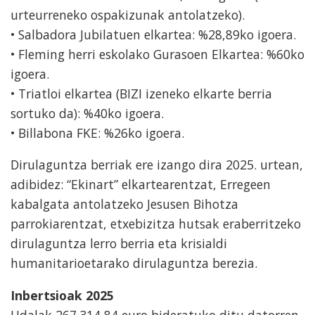
urteurreneko ospakizunak antolatzeko).
• Salbadora Jubilatuen elkartea: %28,89ko igoera.
• Fleming herri eskolako Gurasoen Elkartea: %60ko
igoera.
• Triatloi elkartea (BIZI izeneko elkarte berria
sortuko da): %40ko igoera.
• Billabona FKE: %26ko igoera.
Dirulaguntza berriak ere izango dira 2025. urtean,
adibidez: “Ekinart” elkartearentzat, Erregeen
kabalgata antolatzeko Jesusen Bihotza
parrokiarentzat, etxebizitza hutsak eraberritzeko
dirulaguntza lerro berria eta krisialdi
humanitarioetarako dirulaguntza berezia.
Inbertsioak 2025
Udalak 267.314,84 euro bideratuko ditu datorren