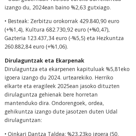
izango du, 2024ean baino %2,63 gutxiago.
• Besteak: Zerbitzu orokorrak 429.840,90 euro
(+%1,4), Kultura 682.730,92 euro (+%0,47),
Gazteria 123.437,34 euro (-%5,5) eta Hezkuntza
260.882,84 euro (+%1,06).
Dirulaguntzak eta Ekarpenak
Dirulaguntza eta ekarpenen kapituluak %5,81eko
igoera izango du 2024. urtearekiko. Herriko
elkarte eta eragileek 2025ean jasoko dituzten
dirulaguntza gehienak bere horretan
mantenduko dira. Ondorengoek, ordea,
gehikuntza izango dute jasotzen duten Udal
dirulaguntzan:
• Oinkari Dantza Taldea: %23,23ko igoera (50.