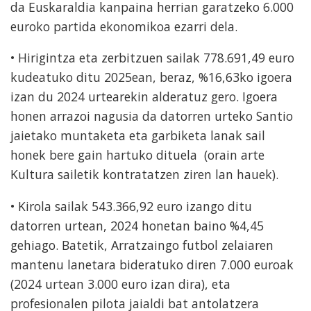
da Euskaraldia kanpaina herrian garatzeko 6.000
euroko partida ekonomikoa ezarri dela.
• Hirigintza eta zerbitzuen sailak 778.691,49 euro
kudeatuko ditu 2025ean, beraz, %16,63ko igoera
izan du 2024 urtearekin alderatuz gero. Igoera
honen arrazoi nagusia da datorren urteko Santio
jaietako muntaketa eta garbiketa lanak sail
honek bere gain hartuko dituela (orain arte
Kultura sailetik kontratatzen ziren lan hauek).
• Kirola sailak 543.366,92 euro izango ditu
datorren urtean, 2024 honetan baino %4,45
gehiago. Batetik, Arratzaingo futbol zelaiaren
mantenu lanetara bideratuko diren 7.000 euroak
(2024 urtean 3.000 euro izan dira), eta
profesionalen pilota jaialdi bat antolatzera