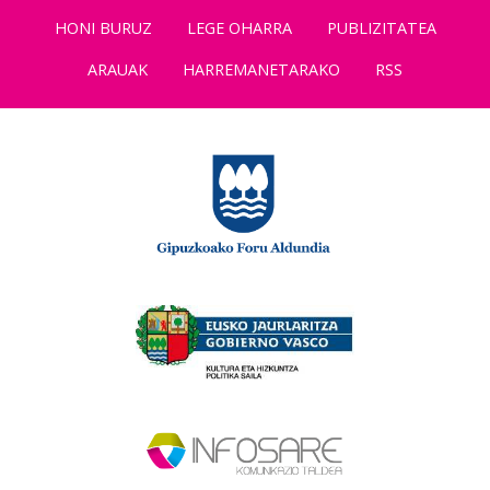
HONI BURUZ
LEGE OHARRA
PUBLIZITATEA
ARAUAK
HARREMANETARAKO
RSS