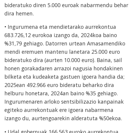
bideratuko diren 5.000 euroak nabarmendu behar
dira hemen.
• Ingurumena eta mendietarako aurrekontua
683.726,12 eurokoa izango da, 2024koa baino
%31,79 gehiago. Datorren urtean Amasamendiko
mendi eremuen mantenu lanetara 25.000 euro
bideratuko dira (aurten 10.000 euro). Baina, sail
honen gorakadaren arrazoi nagusia hondakinen
bilketa eta kudeaketa gastuen igoera handia da;
2025ean 492.966 euro bideratu beharko dira
helburu honetara, 2024an baino %35 gehiago.
Ingurumenaren arloko sentsibilizazio kanpainak
egiteko aurrekontuak ere igoera nabarmena
izango du, aurtengoarekin alderatuta %50ekoa.
• Udal gobernuak 166.563 euroko aurrekontua