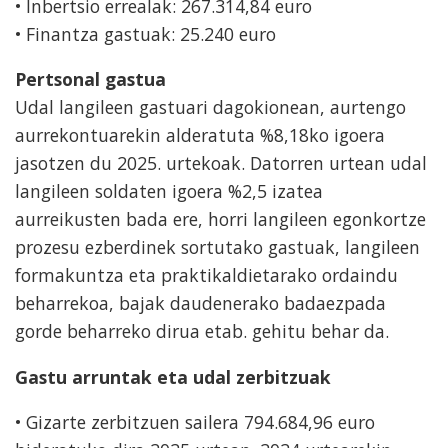
• Inbertsio errealak: 267.314,84 euro
• Finantza gastuak: 25.240 euro
Pertsonal gastua
Udal langileen gastuari dagokionean, aurtengo
aurrekontuarekin alderatuta %8,18ko igoera
jasotzen du 2025. urtekoak. Datorren urtean udal
langileen soldaten igoera %2,5 izatea
aurreikusten bada ere, horri langileen egonkortze
prozesu ezberdinek sortutako gastuak, langileen
formakuntza eta praktikaldietarako ordaindu
beharrekoa, bajak daudenerako badaezpada
gorde beharreko dirua etab. gehitu behar da.
Gastu arruntak eta udal zerbitzuak
• Gizarte zerbitzuen sailera 794.684,96 euro