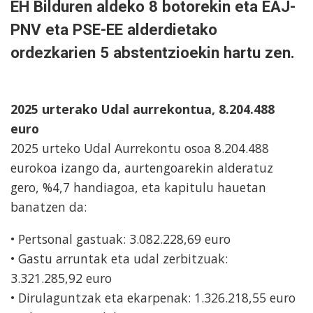
EH Bilduren aldeko 8 botorekin eta EAJ-
PNV eta PSE-EE alderdietako
ordezkarien 5 abstentzioekin hartu zen.
2025 urterako Udal aurrekontua, 8.204.488
euro
2025 urteko Udal Aurrekontu osoa 8.204.488
eurokoa izango da, aurtengoarekin alderatuz
gero, %4,7 handiagoa, eta kapitulu hauetan
banatzen da:
• Pertsonal gastuak: 3.082.228,69 euro
• Gastu arruntak eta udal zerbitzuak:
3.321.285,92 euro
• Dirulaguntzak eta ekarpenak: 1.326.218,55 euro