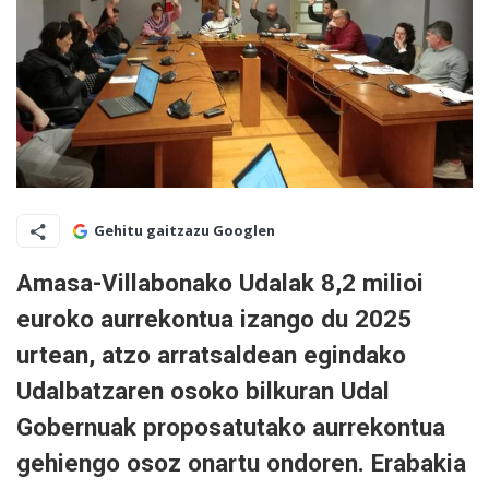
Gehitu gaitzazu Googlen
Amasa-Villabonako Udalak 8,2 milioi
euroko aurrekontua izango du 2025
urtean, atzo arratsaldean egindako
Udalbatzaren osoko bilkuran Udal
Gobernuak proposatutako aurrekontua
gehiengo osoz onartu ondoren. Erabakia