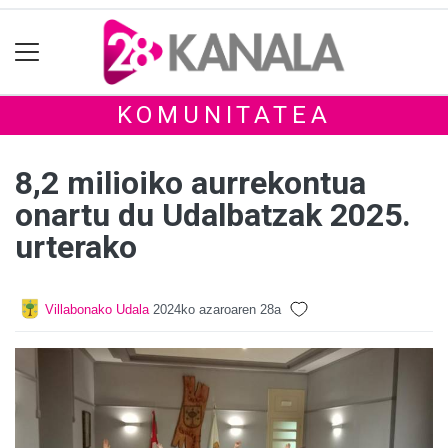
KOMUNITATEA
8,2 milioiko aurrekontua
onartu du Udalbatzak 2025.
urterako
Villabonako Udala
2024ko azaroaren 28a