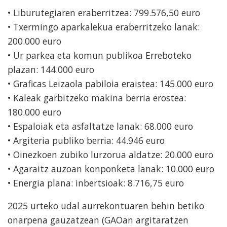
• Liburutegiaren eraberritzea: 799.576,50 euro
• Txermingo aparkalekua eraberritzeko lanak:
200.000 euro
• Ur parkea eta komun publikoa Erreboteko
plazan: 144.000 euro
• Graficas Leizaola pabiloia eraistea: 145.000 euro
• Kaleak garbitzeko makina berria erostea:
180.000 euro
• Espaloiak eta asfaltatze lanak: 68.000 euro
• Argiteria publiko berria: 44.946 euro
• Oinezkoen zubiko lurzorua aldatze: 20.000 euro
• Agaraitz auzoan konponketa lanak: 10.000 euro
• Energia plana: inbertsioak: 8.716,75 euro
2025 urteko udal aurrekontuaren behin betiko
onarpena gauzatzean (GAOan argitaratzen