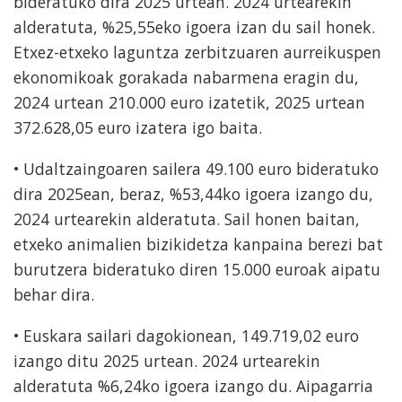
bideratuko dira 2025 urtean. 2024 urtearekin
alderatuta, %25,55eko igoera izan du sail honek.
Etxez-etxeko laguntza zerbitzuaren aurreikuspen
ekonomikoak gorakada nabarmena eragin du,
2024 urtean 210.000 euro izatetik, 2025 urtean
372.628,05 euro izatera igo baita.
• Udaltzaingoaren sailera 49.100 euro bideratuko
dira 2025ean, beraz, %53,44ko igoera izango du,
2024 urtearekin alderatuta. Sail honen baitan,
etxeko animalien bizikidetza kanpaina berezi bat
burutzera bideratuko diren 15.000 euroak aipatu
behar dira.
• Euskara sailari dagokionean, 149.719,02 euro
izango ditu 2025 urtean. 2024 urtearekin
alderatuta %6,24ko igoera izango du. Aipagarria