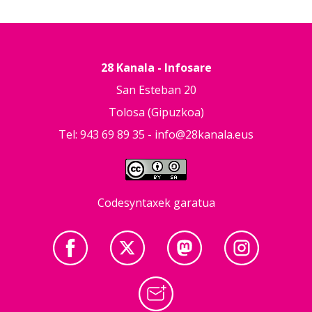
28 Kanala - Infosare
San Esteban 20
Tolosa (Gipuzkoa)
Tel: 943 69 89 35 -
info@28kanala.eus
Codesyntaxek garatua