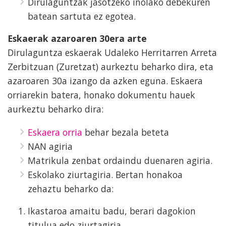
Dirulaguntzak jasotzeko inolako debekuren
batean sartuta ez egotea.
Eskaerak azaroaren 30era arte
Dirulaguntza eskaerak Udaleko Herritarren Arreta
Zerbitzuan (Zuretzat) aurkeztu beharko dira, eta
azaroaren 30a izango da azken eguna. Eskaera
orriarekin batera, honako dokumentu hauek
aurkeztu beharko dira:
Eskaera orria
behar bezala beteta
NAN agiria
Matrikula zenbat ordaindu duenaren agiria.
Eskolako ziurtagiria. Bertan honakoa
zehaztu beharko da:
Ikastaroa amaitu badu, berari dagokion
titulua edo ziurtagiria.