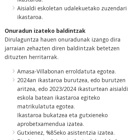
Aisialdi eskoletan udalekuetako zuzendari
ikastaroa.
Onuradun izateko baldintzak
Dirulaguntza hauen onuradunak izango dira
jarraian zehazten diren baldintzak betetzen
dituzten herritarrak.
Amasa-Villabonan erroldatuta egotea.
2024an ikastaroa burutzea, edo burutzen
aritzea, edo 2023/2024 ikasturtean aisialdi
eskola batean ikastaroa egiteko
matrikulatuta egotea.
Ikastaroa bukatzea eta gutxieneko
aprobetxamendua izatea.
Gutxienez, %85eko asistentzia izatea.