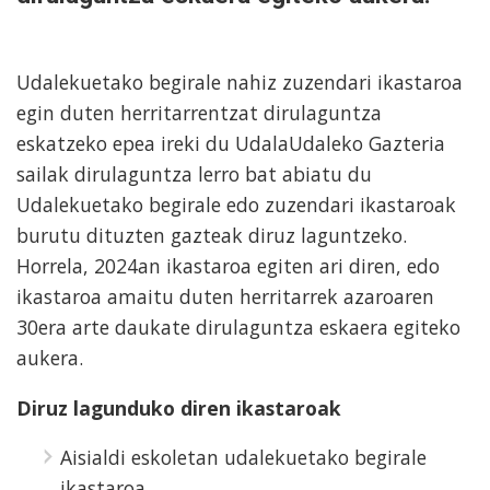
Udalekuetako begirale nahiz zuzendari ikastaroa
egin duten herritarrentzat dirulaguntza
eskatzeko epea ireki du UdalaUdaleko Gazteria
sailak dirulaguntza lerro bat abiatu du
Udalekuetako begirale edo zuzendari ikastaroak
burutu dituzten gazteak diruz laguntzeko.
Horrela, 2024an ikastaroa egiten ari diren, edo
ikastaroa amaitu duten herritarrek azaroaren
30era arte daukate dirulaguntza eskaera egiteko
aukera.
Diruz lagunduko diren ikastaroak
Aisialdi eskoletan udalekuetako begirale
ikastaroa.