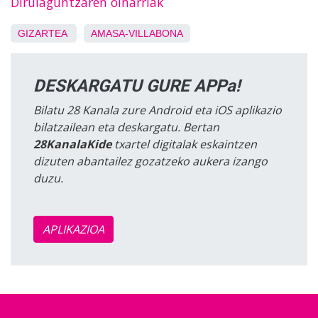
Dirulaguntzaren oinarriak
GIZARTEA
AMASA-VILLABONA
DESKARGATU GURE APPa!
Bilatu 28 Kanala zure Android eta iOS aplikazio
bilatzailean eta deskargatu. Bertan
28KanalaKide
txartel digitalak eskaintzen
dizuten abantailez gozatzeko aukera izango
duzu.
APLIKAZIOA