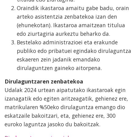
Oraindik ikastaroa amaitu gabe badu, orain
arteko asistentzia zenbatekoa izan den
(ehunekotan). Ikastaroa amaitzean titulua
edo ziurtagiria aurkeztu beharko da.
Bestelako administrazioei eta erakunde
publiko edo pribatuei egindako dirulaguntza
eskaeren zein jadanik emandako
dirulaguntzen gaineko aitorpena.
Dirulaguntzaren zenbatekoa
Udalak 2024 urtean aipatutako ikastaroak egin
izanagatik edo egiten aritzeagatik, gehienez ere,
matrikularen %50eko dirulaguntza emango dio
eskatzaile bakoitzari, eta, gehienez ere, 300
euroko laguntza jasoko du bakoitzak.