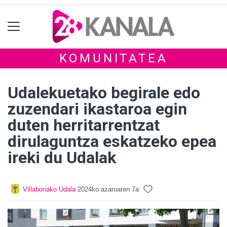
KOMUNITATEA
Udalekuetako begirale edo
zuzendari ikastaroa egin
duten herritarrentzat
dirulaguntza eskatzeko epea
ireki du Udalak
Villabonako Udala
2024ko azaroaren 7a