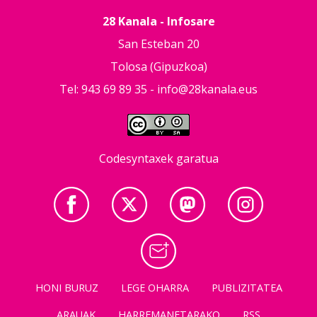
28 Kanala - Infosare
San Esteban 20
Tolosa (Gipuzkoa)
Tel: 943 69 89 35 -
info@28kanala.eus
Codesyntaxek garatua
HONI BURUZ
LEGE OHARRA
PUBLIZITATEA
ARAUAK
HARREMANETARAKO
RSS