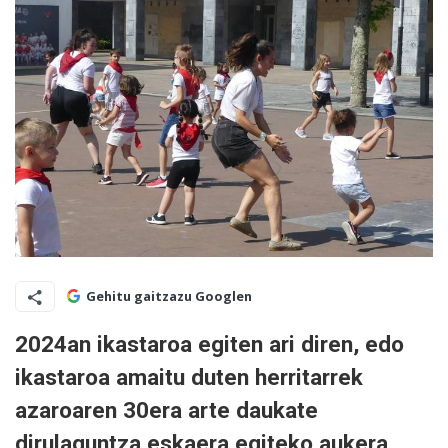
Gehitu gaitzazu Googlen
2024an ikastaroa egiten ari diren, edo
ikastaroa amaitu duten herritarrek
azaroaren 30era arte daukate
dirulaguntza eskaera egiteko aukera.