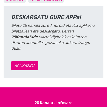
DESKARGATU GURE APPa!
Bilatu 28 Kanala zure Android eta iOS aplikazio
bilatzailean eta deskargatu. Bertan
28KanalaKide
txartel digitalak eskaintzen
dizuten abantailez gozatzeko aukera izango
duzu.
APLIKAZIOA
28 Kanala - Infosare