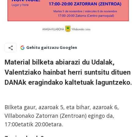
Gehitu gaitzazu Googlen
Material bilketa abiarazi du Udalak,
Valentziako hainbat herri suntsitu dituen
DANAk eragindako kaltetuak laguntzeko.
Bilketa gaur, azaroak 5, eta bihar, azaroak 6,
Villabonako Zatorran (Zentroan) egingo da,
17:00etatik 20:00etara.