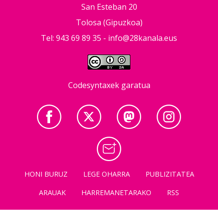
San Esteban 20
Tolosa (Gipuzkoa)
Tel: 943 69 89 35 -
info@28kanala.eus
Codesyntaxek garatua
HONI BURUZ
LEGE OHARRA
PUBLIZITATEA
ARAUAK
HARREMANETARAKO
RSS