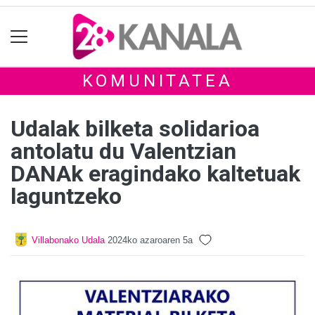
KOMUNITATEA
Udalak bilketa solidarioa
antolatu du Valentzian
DANAk eragindako kaltetuak
laguntzeko
Villabonako Udala
2024ko azaroaren 5a