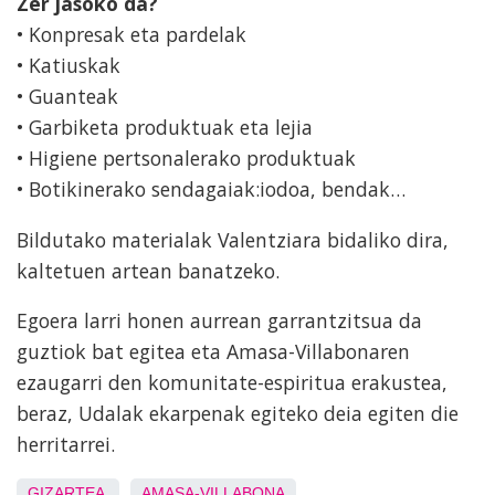
Zer jasoko da?
• Konpresak eta pardelak
• Katiuskak
• Guanteak
• Garbiketa produktuak eta lejia
• Higiene pertsonalerako produktuak
• Botikinerako sendagaiak:iodoa, bendak…
Bildutako materialak Valentziara bidaliko dira,
kaltetuen artean banatzeko.
Egoera larri honen aurrean garrantzitsua da
guztiok bat egitea eta Amasa-Villabonaren
ezaugarri den komunitate-espiritua erakustea,
beraz, Udalak ekarpenak egiteko deia egiten die
herritarrei.
GIZARTEA
AMASA-VILLABONA