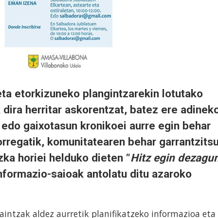
ta etorkizuneko plangintzarekin lotutako
 dira herritar askorentzat, batez ere adinek
 edo gaixotasun kronikoei aurre egin behar
orregatik, komunitatearen behar garrantzits
ka horiei helduko dieten “
Hitz egin dezagu
nformazio-saioak antolatu ditu azaroko
aintzak aldez aurretik planifikatzeko informazioa eta