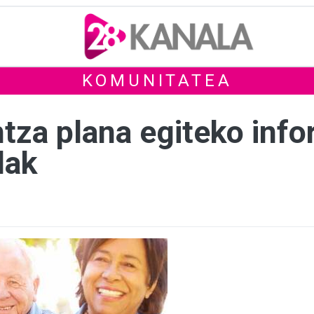
KOMUNITATEA
tza plana egiteko info
lak