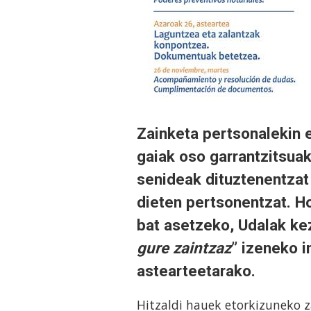
Zainketa pertsonalekin e
gaiak oso garrantzitsuak
senideak dituztenentzat
dieten pertsonentzat. H
bat asetzeko, Udalak kez
gure zaintzaz
” izeneko i
astearteetarako.
Hitzaldi hauek etorkizuneko z