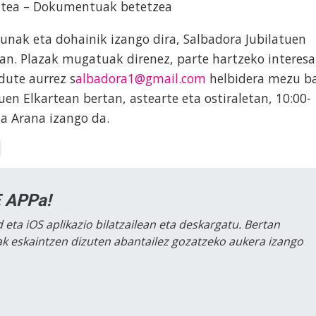
aztea – Dokumentuak betetzea
dunak eta dohainik izango dira, Salbadora Jubilatuen
ian. Plazak mugatuak direnez, parte hartzeko interesa
ute aurrez s
albadora1@gmail.com
helbidera mezu b
uen Elkartean bertan, astearte eta ostiraletan, 10:00-
ia Arana izango da.
 APPa!
 eta iOS aplikazio bilatzailean eta deskargatu. Bertan
lak eskaintzen dizuten abantailez gozatzeko aukera izango