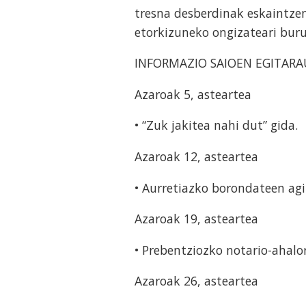
tresna desberdinak eskaintzen
etorkizuneko ongizateari bur
INFORMAZIO SAIOEN EGITARA
Azaroak 5, asteartea
• “Zuk jakitea nahi dut” gida.
Azaroak 12, asteartea
• Aurretiazko borondateen agi
Azaroak 19, asteartea
• Prebentziozko notario-ahalo
Azaroak 26, asteartea