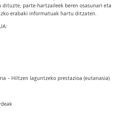
 dituzte, parte-hartzaileek beren osasunari eta
uzko erabaki informatuak hartu ditzaten.
UA:
ria – Hiltzen laguntzeko prestazioa (eutanasia)
rdeak