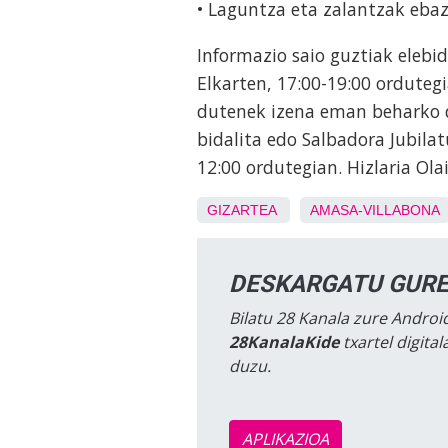
• Laguntza eta zalantzak eb
Informazio saio guztiak elebi
Elkarten, 17:00-19:00 orduteg
dutenek izena eman beharko d
bidalita edo Salbadora Jubilat
12:00 ordutegian. Hizlaria Ola
GIZARTEA
AMASA-VILLABONA
DESKARGATU GURE
Bilatu 28 Kanala zure Android
28KanalaKide
txartel digita
duzu.
APLIKAZIOA