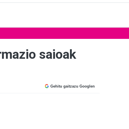
rmazio saioak
Gehitu gaitzazu Googlen