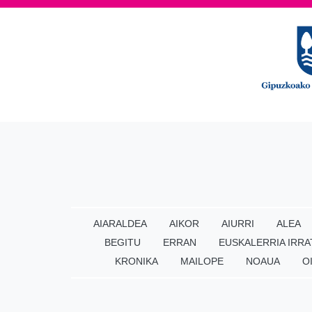
AIARALDEA
AIKOR
AIURRI
ALEA
BEGITU
ERRAN
EUSKALERRIA IRRA
KRONIKA
MAILOPE
NOAUA
O