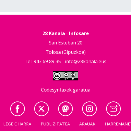
28 Kanala - Infosare
San Esteban 20
Tolosa (Gipuzkoa)
Tel: 943 69 89 35 -
info@28kanala.eus
Codesyntaxek garatua
LEGE OHARRA
PUBLIZITATEA
ARAUAK
HARREMANE