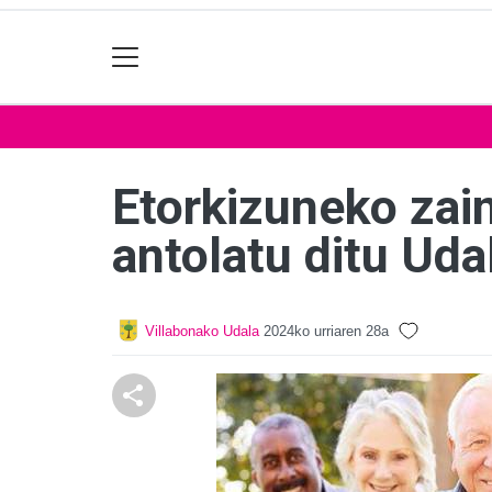
Etorkizuneko zain
antolatu ditu Uda
Villabonako Udala
2024ko urriaren 28a