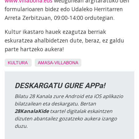
www.villabona.eus
webgunean argitaratuko den
formularioaren bidez edo Udaleko Herritarren
Arreta Zerbitzuan, 09:00-14:00 ordutegian.
Kultur ikastaro hauek ezagutza berriak
eskuratzea ahalbidetzen dute, beraz, ez galdu
parte hartzeko aukera!
KULTURA
AMASA-VILLABONA
DESKARGATU GURE APPa!
Bilatu 28 Kanala zure Android eta iOS aplikazio
bilatzailean eta deskargatu. Bertan
28KanalaKide
txartel digitalak eskaintzen
dizuten abantailez gozatzeko aukera izango
duzu.