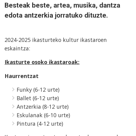
Besteak beste, artea, musika, dantza
edota antzerkia jorratuko dituzte.
2024-2025 ikasturteko kultur ikastaroen
eskaintza:
Ikasturte osoko ikastaroak:
Haurrentzat
Funky (6-12 urte)
Ballet (6-12 urte)
Antzerkia (8-12 urte)
Eskulanak (6-10 urte)
Pintura (4-12 urte)