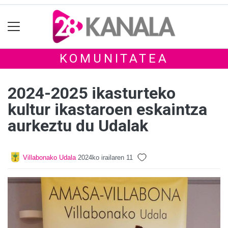
KOMUNITATEA
2024-2025 ikasturteko
kultur ikastaroen eskaintza
aurkeztu du Udalak
Villabonako Udala
2024ko irailaren 11