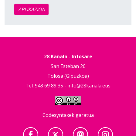
APLIKAZIOA
28 Kanala - Infosare
San Esteban 20
Tolosa (Gipuzkoa)
Tel: 943 69 89 35 -
info@28kanala.eus
Codesyntaxek garatua