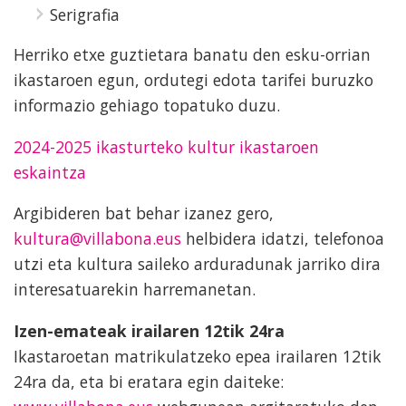
Serigrafia
Herriko etxe guztietara banatu den esku-orrian
ikastaroen egun, ordutegi edota tarifei buruzko
informazio gehiago topatuko duzu.
2024-2025 ikasturteko kultur ikastaroen
eskaintza
Argibideren bat behar izanez gero,
kultura@villabona.eus
helbidera idatzi, telefonoa
utzi eta kultura saileko arduradunak jarriko dira
interesatuarekin harremanetan.
Izen-emateak irailaren 12tik 24ra
Ikastaroetan matrikulatzeko epea irailaren 12tik
24ra da, eta bi eratara egin daiteke: