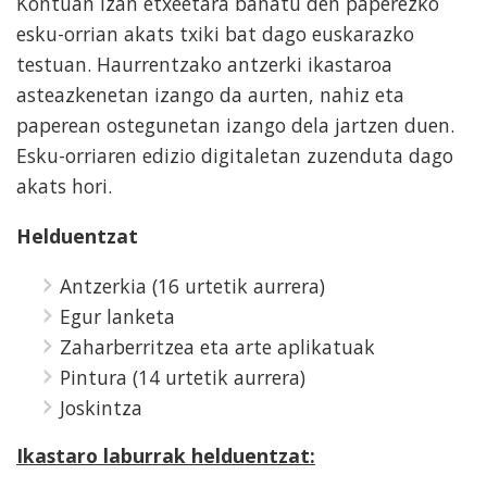
Kontuan izan etxeetara banatu den paperezko
esku-orrian akats txiki bat dago euskarazko
testuan. Haurrentzako antzerki ikastaroa
asteazkenetan izango da aurten, nahiz eta
paperean ostegunetan izango dela jartzen duen.
Esku-orriaren edizio digitaletan zuzenduta dago
akats hori.
Helduentzat
Antzerkia (16 urtetik aurrera)
Egur lanketa
Zaharberritzea eta arte aplikatuak
Pintura (14 urtetik aurrera)
Joskintza
Ikastaro laburrak helduentzat: