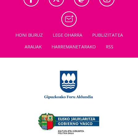
HONI BURUZ
LEGE OHARRA
PUBLIZITATEA
ARAUAK
HARREMANETARAKO
RSS