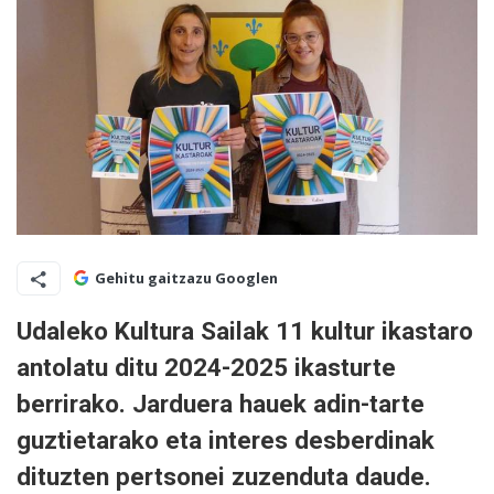
Gehitu gaitzazu Googlen
Udaleko Kultura Sailak 11 kultur ikastaro
antolatu ditu 2024-2025 ikasturte
berrirako. Jarduera hauek adin-tarte
guztietarako eta interes desberdinak
dituzten pertsonei zuzenduta daude.