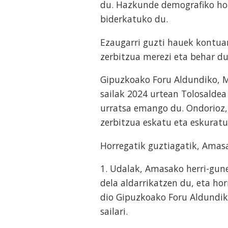
du. Hazkunde demografiko hor
biderkatuko du.
Ezaugarri guzti hauek kontua
zerbitzua merezi eta behar du
Gipuzkoako Foru Aldundiko, M
sailak 2024 urtean Tolosalde
urratsa emango du. Ondorioz,
zerbitzua eskatu eta eskuratu
Horregatik guztiagatik, Amas
1. Udalak, Amasako herri-gune
dela aldarrikatzen du, eta ho
dio Gipuzkoako Foru Aldundik
sailari.