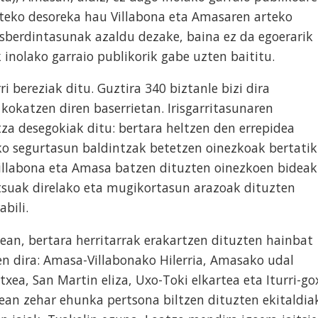
arteko desoreka hau Villabona eta Amasaren arteko
sberdintasunak azaldu dezake, baina ez da egoerarik
inolako garraio publikorik gabe uzten baititu.
 bereziak ditu. Guztira 340 biztanle bizi dira
 kokatzen diren baserrietan. Irisgarritasunaren
tza desegokiak ditu: bertara heltzen den errepidea
ko segurtasun baldintzak betetzen oinezkoak bertatik
Villabona eta Amasa batzen dituzten oinezkoen bideak
patsuak direlako eta mugikortasun arazoak dituzten
abili.
an, bertara herritarrak erakartzen dituzten hainbat
en dira: Amasa-Villabonako Hilerria, Amasako udal
xea, San Martin eliza, Uxo-Toki elkartea eta Iturri-go
tean zehar ehunka pertsona biltzen dituzten ekitaldia