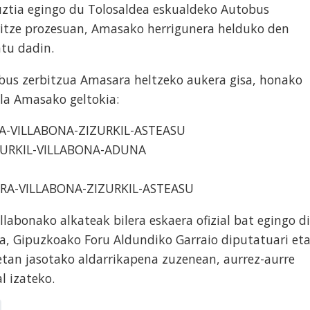
uztia egingo du Tolosaldea eskualdeko Autobus
itze prozesuan, Amasako herrigunera helduko den
atu dadin.
obus zerbitzua Amasara heltzeko aukera gisa, honako
ela Amasako geltokia:
A-VILLABONA-ZIZURKIL-ASTEASU
ZURKIL-VILLABONA-ADUNA
URA-VILLABONA-ZIZURKIL-ASTEASU
labonako alkateak bilera eskaera ofizial bat egingo d
, Gipuzkoako Foru Aldundiko Garraio diputatuari et
etan jasotako aldarrikapena zuzenean, aurrez-aurre
l izateko.