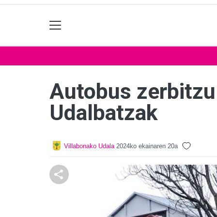
Autobus zerbitzu
Udalbatzak
Villabonako Udala
2024ko ekainaren 20a