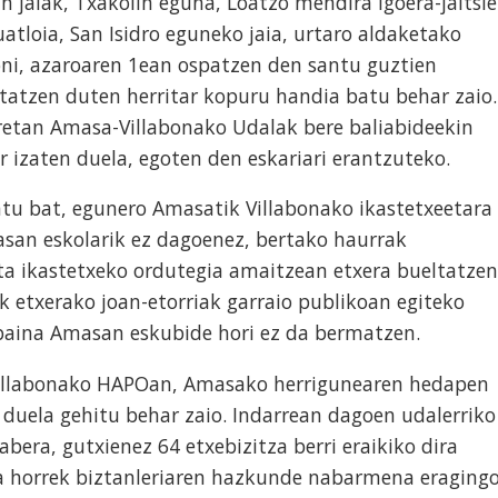
n jaiak, Txakolin eguna, Loatzo mendira igoera-jaitsie
tloia, San Isidro eguneko jaia, urtaro aldaketako
oni, azaroaren 1ean ospatzen den santu guztien
tatzen duten herritar kopuru handia batu behar zaio.
rretan Amasa-Villabonako Udalak bere baliabideekin
r izaten duela, egoten den eskariari erantzuteko.
tu bat, egunero Amasatik Villabonako ikastetxeetara
asan eskolarik ez dagoenez, bertako haurrak
eta ikastetxeko ordutegia amaitzean etxera bueltatzen
tik etxerako joan-etorriak garraio publikoan egiteko
 baina Amasan eskubide hori ez da bermatzen.
Villabonako HAPOan, Amasako herrigunearen hedapen
 duela gehitu behar zaio. Indarrean dagoen udalerriko
bera, gutxienez 64 etxebizitza berri eraikiko dira
a horrek biztanleriaren hazkunde nabarmena eraging