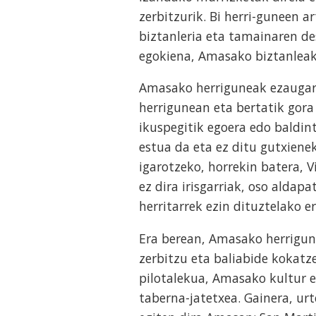
zerbitzurik. Bi herri-guneen 
biztanleria eta tamainaren de
egokiena, Amasako biztanleak 
Amasako herriguneak ezaugarri
herrigunean eta bertatik gora
ikuspegitik egoera edo baldin
estua da eta ez ditu gutxiene
igarotzeko, horrekin batera, 
ez dira irisgarriak, oso alda
herritarrek ezin dituztelako er
Era berean, Amasako herrigune
zerbitzu eta baliabide kokatz
pilotalekua, Amasako kultur et
taberna-jatetxea. Gainera, ur