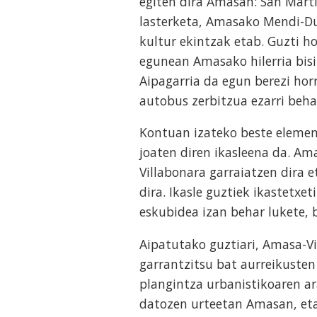
egiten dira Amasan: San Marti
lasterketa, Amasako Mendi-Dua
kultur ekintzak etab. Guzti h
egunean Amasako hilerria bisi
Aipagarria da egun berezi ho
autobus zerbitzua ezarri beha
Kontuan izateko beste elemen
joaten diren ikasleena da. Am
Villabonara garraiatzen dira 
dira. Ikasle guztiek ikastetxe
eskubidea izan behar lukete,
Aipatutako guztiari, Amasa-
garrantzitsu bat aurreikusten
plangintza urbanistikoaren ara
datozen urteetan Amasan, et