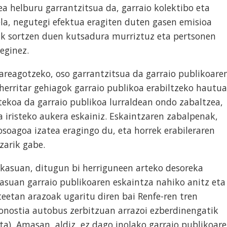
ea helburu garrantzitsua da, garraio kolektibo eta
la, negutegi efektua eragiten duten gasen emisioa
oak sortzen duen kutsadura murriztuz eta pertsonen
eginez.
 areagotzeko, oso garrantzitsua da garraio publikoare
 herritar gehiagok garraio publikoa erabiltzeko hautua
tekoa da garraio publikoa lurraldean ondo zabaltzea,
a iristeko aukera eskainiz. Eskaintzaren zabalpenak,
osoagoa izatea eragingo du, eta horrek erabileraren
zarik gabe.
 kasuan, ditugun bi herriguneen arteko desoreka
asuan garraio publikoaren eskaintza nahiko anitz eta
teetan arazoak ugaritu diren bai Renfe-ren tren
onostia autobus zerbitzuan arrazoi ezberdinengatik
ta), Amasan, aldiz, ez dago inolako garraio publikoar