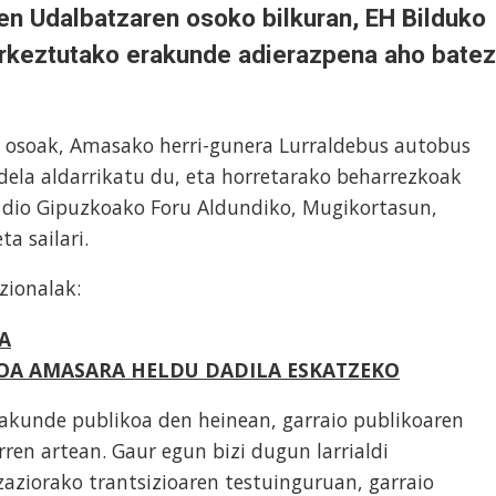
en Udalbatzaren osoko bilkuran, EH Bilduko
urkeztutako erakunde adierazpena aho batez
 osoak, Amasako herri-gunera Lurraldebus autobus
 dela aldarrikatu du, eta horretarako beharrezkoak
 dio Gipuzkoako Foru Aldundiko, Mugikortasun,
a sailari.
zionalak:
A
KOA AMASARA HELDU DADILA ESKATZEKO
akunde publikoa den heinean, garraio publikoaren
rren artean. Gaur egun bizi dugun larrialdi
aziorako trantsizioaren testuinguruan, garraio