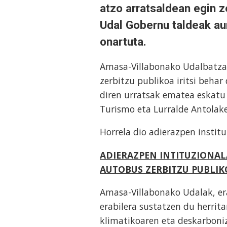
atzo arratsaldean egin z
Udal Gobernu taldeak a
onartuta.
Amasa-Villabonako Udalbatza
zerbitzu publikoa iritsi behar
diren urratsak ematea eskatu
Turismo eta Lurralde Antolaket
Horrela dio adierazpen institu
ADIERAZPEN INTITUZIONAL
AUTOBUS ZERBITZU PUBLI
Amasa-Villabonako Udalak, er
erabilera sustatzen du herrita
klimatikoaren eta deskarboniz