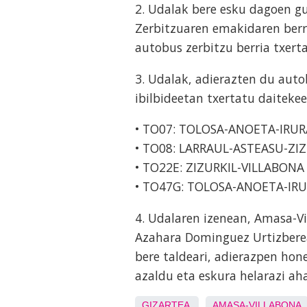
2. Udalak bere esku dagoen g
Zerbitzuaren emakidaren berr
autobus zerbitzu berria txert
3. Udalak, adierazten du aut
ibilbideetan txertatu daiteke
• TO07: TOLOSA-ANOETA-IRUR
• TO08: LARRAUL-ASTEASU-ZI
• TO22E: ZIZURKIL-VILLABONA
• TO47G: TOLOSA-ANOETA-IR
4. Udalaren izenean, Amasa-Vil
Azahara Dominguez Urtizberea
bere taldeari, adierazpen hon
azaldu eta eskura helarazi aha
GIZARTEA
AMASA-VILLABONA