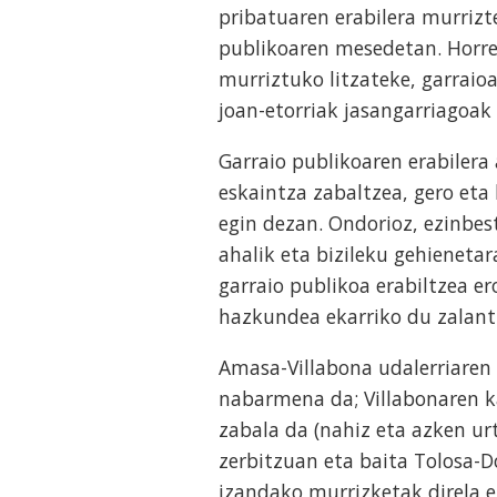
pribatuaren erabilera murrizt
publikoaren mesedetan. Horre
murriztuko litzateke, garrai
joan-etorriak jasangarriagoak 
Garraio publikoaren erabilera
eskaintza zabaltzea, gero eta
egin dezan. Ondorioz, ezinbes
ahalik eta bizileku gehienetar
garraio publikoa erabiltzea er
hazkundea ekarriko du zalant
Amasa-Villabona udalerriaren
nabarmena da; Villabonaren k
zabala da (nahiz eta azken ur
zerbitzuan eta baita Tolosa-D
izandako murrizketak direla e