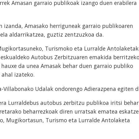
rek Amasan garraio publikoak izango duen erabilera
n izanda, Amasako herriguneak garraio publikoaren
ela aldarrikatzea, guztiz zentzuzkoa da.
ugikortasuneko, Turismoko eta Lurralde Antolaketa
a eskualdeko Autobus Zerbitzuaren emakida berritzek
 hauxe da unea Amasak behar duen garraio publiko
 ahal izateko.
a-Villabonako Udalak ondorengo Adierazpena egiten d
ra Lurraldebus autobus zerbitzu publikoa iritsi behar
rretarako beharrezkoak diren urratsak ematea eskatz
o, Mugikortasun, Turismo eta Lurralde Antolaketa