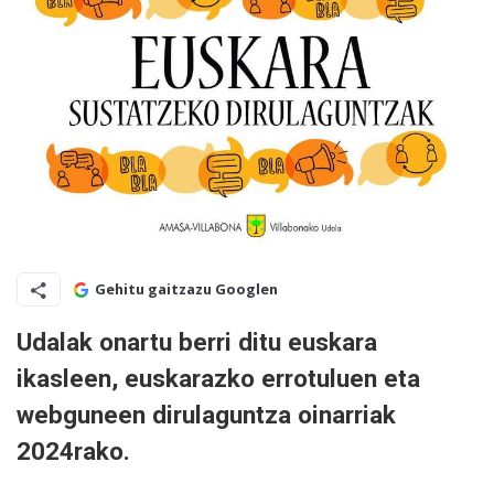
Gehitu gaitzazu Googlen
Udalak onartu berri ditu euskara
ikasleen, euskarazko errotuluen eta
webguneen dirulaguntza oinarriak
2024rako.