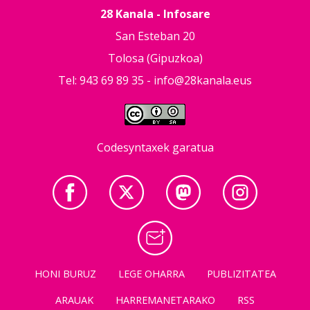
28 Kanala - Infosare
San Esteban 20
Tolosa (Gipuzkoa)
Tel: 943 69 89 35 -
info@28kanala.eus
Codesyntaxek garatua
HONI BURUZ
LEGE OHARRA
PUBLIZITATEA
ARAUAK
HARREMANETARAKO
RSS