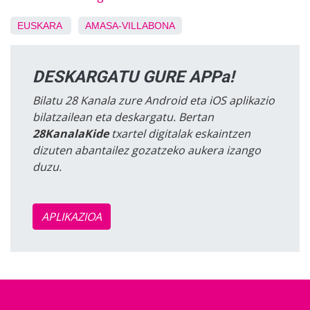
EUSKARA
AMASA-VILLABONA
DESKARGATU GURE APPa!
Bilatu 28 Kanala zure Android eta iOS aplikazio
bilatzailean eta deskargatu. Bertan
28KanalaKide
txartel digitalak eskaintzen
dizuten abantailez gozatzeko aukera izango
duzu.
APLIKAZIOA