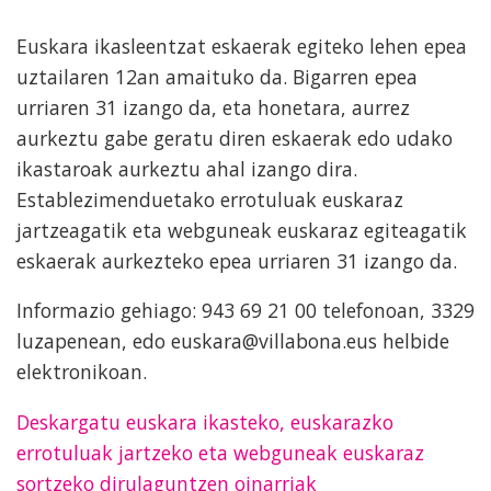
Euskara ikasleentzat eskaerak egiteko lehen epea
uztailaren 12an amaituko da. Bigarren epea
urriaren 31 izango da, eta honetara, aurrez
aurkeztu gabe geratu diren eskaerak edo udako
ikastaroak aurkeztu ahal izango dira.
Establezimenduetako errotuluak euskaraz
jartzeagatik eta webguneak euskaraz egiteagatik
eskaerak aurkezteko epea urriaren 31 izango da.
Informazio gehiago: 943 69 21 00 telefonoan, 3329
luzapenean, edo euskara@villabona.eus helbide
elektronikoan.
Deskargatu euskara ikasteko, euskarazko
errotuluak jartzeko eta webguneak euskaraz
sortzeko dirulaguntzen oinarriak