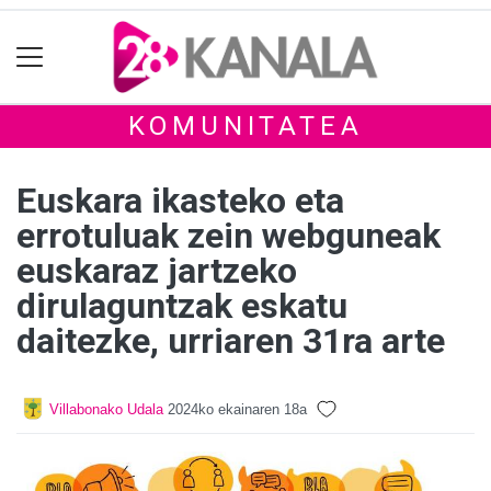
KOMUNITATEA
Euskara ikasteko eta
errotuluak zein webguneak
euskaraz jartzeko
dirulaguntzak eskatu
daitezke, urriaren 31ra arte
Villabonako Udala
2024ko ekainaren 18a