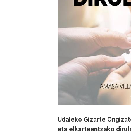
Udaleko Gizarte Ongizat
eta elkarteentzako dirul