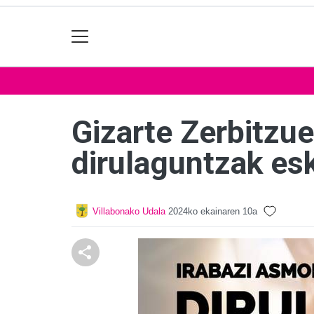
Gizarte Zerbitzue
dirulaguntzak es
Villabonako Udala
2024ko ekainaren 10a