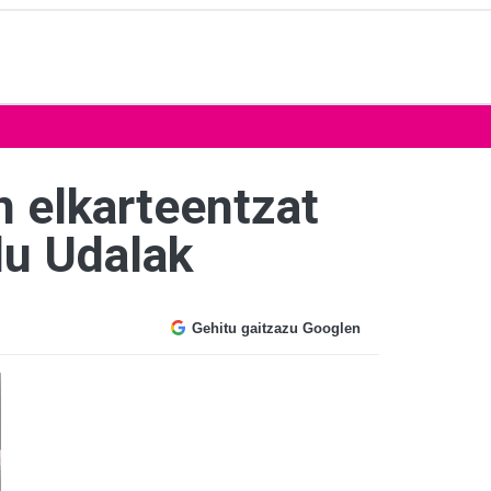
n elkarteentzat
du Udalak
Gehitu gaitzazu Googlen