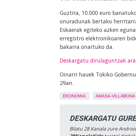
Guztira, 10.000 euro banatuk
onuradunak bertako herritarra
Eskaerak egiteko azken eguna
erregistro elektronikoaren bi
bakarra onartuko da.
Deskargatu dirulaguntzak ara
Oinarri hauek Tokiko Gobernu
29an.
EKONOMIA
AMASA-VILLABONA
DESKARGATU GURE
Bilatu 28 Kanala zure Android