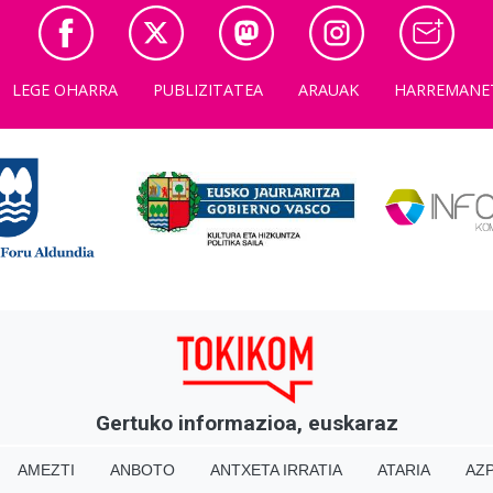
LEGE OHARRA
PUBLIZITATEA
ARAUAK
HARREMANE
Gertuko informazioa, euskaraz
AMEZTI
ANBOTO
ANTXETA IRRATIA
ATARIA
AZP