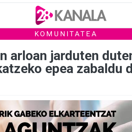
KOMUNITATEA
n arloan jarduten dute
katzeko epea zabaldu 