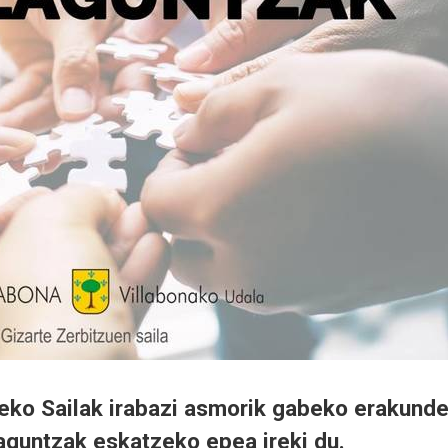
eko Sailak irabazi asmorik gabeko erakund
aguntzak eskatzeko epea ireki du.