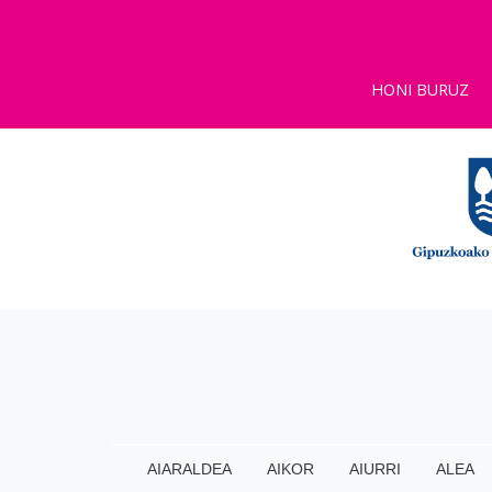
HONI BURUZ
AIARALDEA
AIKOR
AIURRI
ALEA