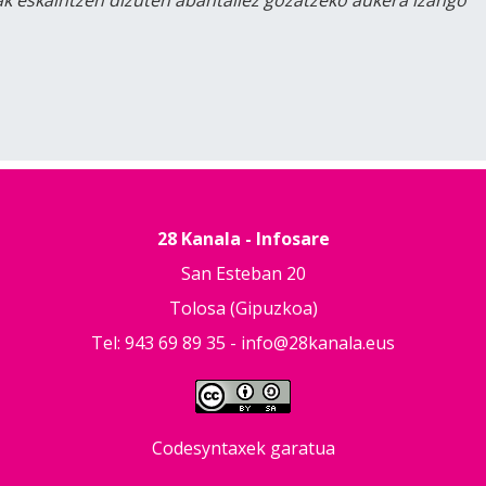
lak eskaintzen dizuten abantailez gozatzeko aukera izango
28 Kanala - Infosare
San Esteban 20
Tolosa (Gipuzkoa)
Tel: 943 69 89 35 -
info@28kanala.eus
Codesyntaxek garatua