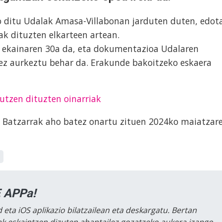
o ditu Udalak Amasa-Villabonan jarduten duten, edot
k dituzten elkarteen artean.
 ekainaren 30a da, eta dokumentazioa Udalaren
dez aurkeztu behar da. Erakunde bakoitzeko eskaera
utzen dituzten oinarriak
 Batzarrak aho batez onartu zituen 2024ko maiatzar
 APPa!
 eta iOS aplikazio bilatzailean eta deskargatu. Bertan