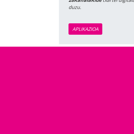
28KanalaKide
txartel digita
duzu.
APLIKAZIOA