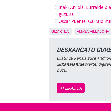
Iñaki Arriola, Lurralde p
gutuna
Oscar Puente, Garraio mi
GIZARTEA
AMASA-VILLABONA
DESKARGATU GURE
Bilatu 28 Kanala zure Android
28KanalaKide
txartel digita
duzu.
APLIKAZIOA