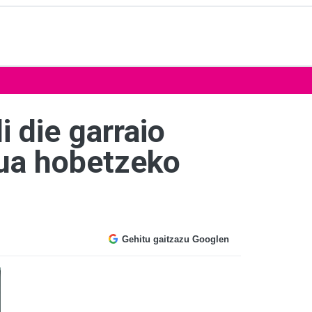
 die garraio
zua hobetzeko
Gehitu gaitzazu Googlen