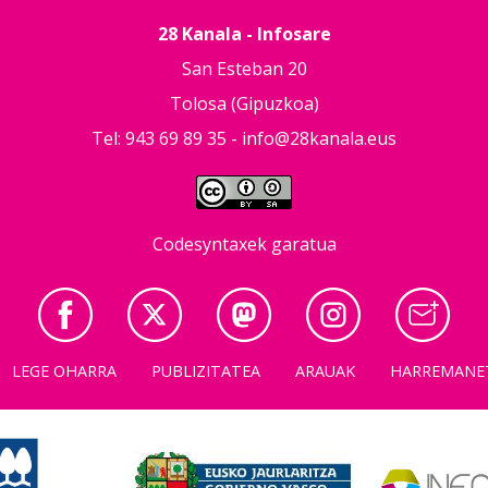
28 Kanala - Infosare
San Esteban 20
Tolosa (Gipuzkoa)
Tel: 943 69 89 35 -
info@28kanala.eus
Codesyntaxek garatua
LEGE OHARRA
PUBLIZITATEA
ARAUAK
HARREMANE