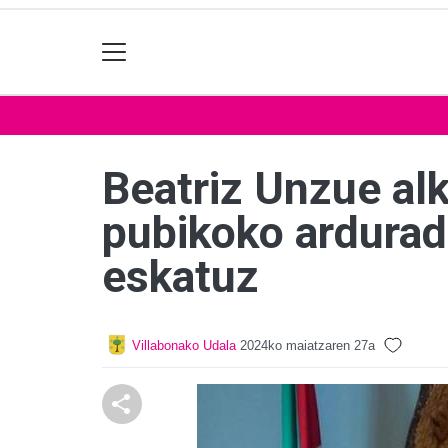
Beatriz Unzue alk
pubikoko ardurad
eskatuz
Villabonako Udala
2024ko maiatzaren 27a