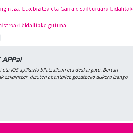
langintza, Etxebizitza eta Garraio sailburuaru bidalitak
nistroari bidalitako gutuna
 APPa!
 eta iOS aplikazio bilatzailean eta deskargatu. Bertan
lak eskaintzen dizuten abantailez gozatzeko aukera izango