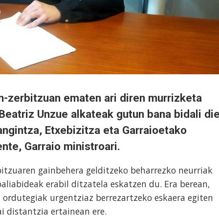
ren-zerbitzuan ematen ari diren murrizketa
Beatriz Unzue alkateak gutun bana bidali di
langintza, Etxebizitza eta Garraioetako
nte, Garraio ministroari.
bitzuaren gainbehera gelditzeko beharrezko neurriak
aliabideak erabil ditzatela eskatzen du. Era berean,
 ordutegiak urgentziaz berrezartzeko eskaera egiten
ai distantzia ertainean ere.