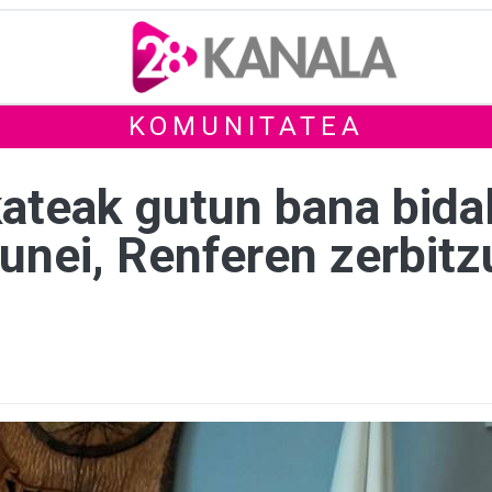
KOMUNITATEA
ateak gutun bana bidali
unei, Renferen zerbit