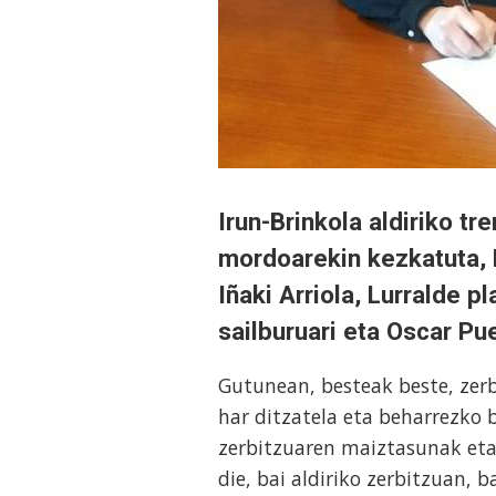
Irun-Brinkola aldiriko t
mordoarekin kezkatuta, 
Iñaki Arriola, Lurralde p
sailburuari eta Oscar Pue
Gutunean, besteak beste, zer
har ditzatela eta beharrezko b
zerbitzuaren maiztasunak eta
die, bai aldiriko zerbitzuan, b