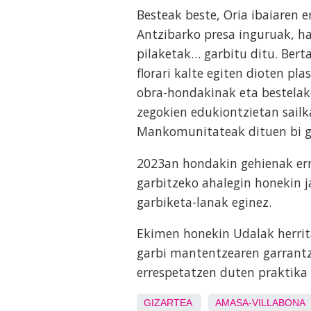
Besteak beste, Oria ibaiaren e
Antzibarko presa inguruak, h
pilaketak… garbitu ditu. Bert
florari kalte egiten dioten plas
obra-hondakinak eta bestelak
zegokien edukiontzietan sail
Mankomunitateak dituen bi g
2023an hondakin gehienak err
garbitzeko ahalegin honekin 
garbiketa-lanak eginez.
Ekimen honekin Udalak herrita
garbi mantentzearen garrantz
errespetatzen duten praktika 
GIZARTEA
AMASA-VILLABONA