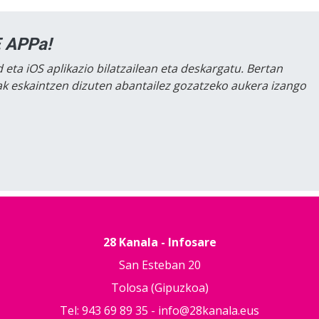
 APPa!
 eta iOS aplikazio bilatzailean eta deskargatu. Bertan
lak eskaintzen dizuten abantailez gozatzeko aukera izango
28 Kanala - Infosare
San Esteban 20
Tolosa (Gipuzkoa)
Tel: 943 69 89 35 -
info@28kanala.eus