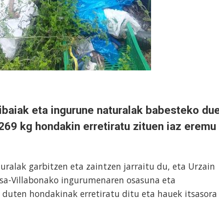
 ibaiak eta ingurune naturalak babesteko du
269 kg hondakin erretiratu zituen iaz eremu
uralak garbitzen eta zaintzen jarraitu du, eta Urzain
asa-Villabonako ingurumenaren osasuna eta
 duten hondakinak erretiratu ditu eta hauek itsasora