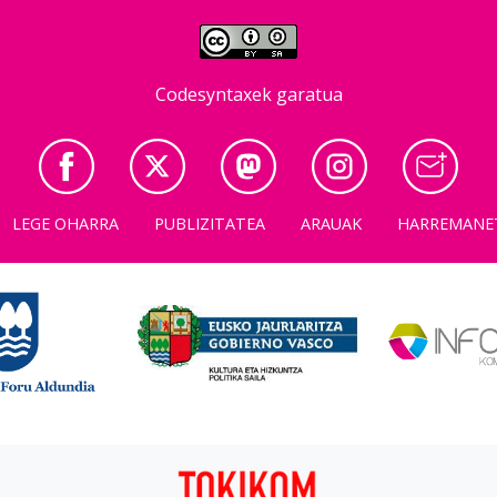
Codesyntaxek garatua
LEGE OHARRA
PUBLIZITATEA
ARAUAK
HARREMANE