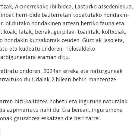
rtzak, Aranerrekako ibilbidea, Lasturko atsedenlekua,
ainbat herri-bide bazterretan topatutako hondakin-
an bildutako hondakinen artean herriko fauna eta
tikoak, latak, beirak, gurpilak, toailitak, koltxoiak,
o hondakin kutsakorrak zeuden. Guztiak jaso eta,
katu eta kudeatu ondoren, Tolosaldeko
arbiguneetara eraman ditu.
etiratu ondoren, 2024an erreka eta naturguneak
jarraituko du Udalak 2 hilean behin mantentze
rren bizi-kalitatea hobetu eta ingurune naturalak
ia azpimarratu nahi du. Era berean, ingurumena
onak gauzatzea eskatzen die herritarrei.