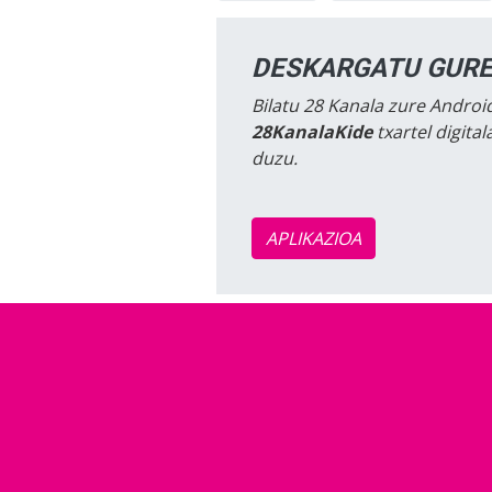
DESKARGATU GURE
Bilatu 28 Kanala zure Android
28KanalaKide
txartel digita
duzu.
APLIKAZIOA