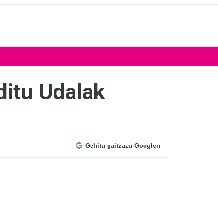
ditu Udalak
Gehitu gaitzazu Googlen