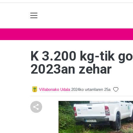
K 3.200 kg-tik go
2023an zehar
Villabonako Udala
2024ko urtarrilaren 25a