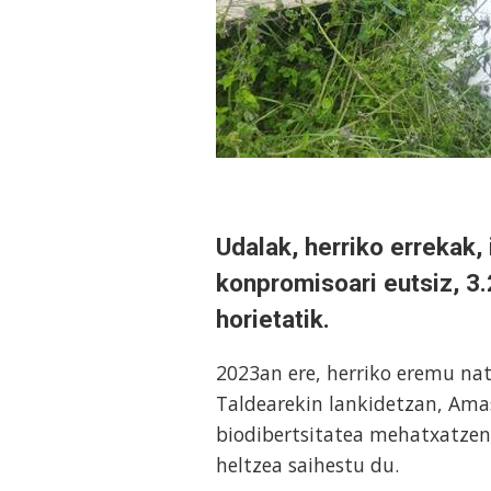
Udalak, herriko errekak,
konpromisoari eutsiz, 3.
horietatik.
2023an ere, herriko eremu nat
Taldearekin lankidetzan, Am
biodibertsitatea mehatxatzen
heltzea saihestu du.