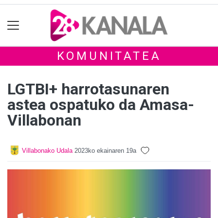
KOMUNITATEA
LGTBI+ harrotasunaren
astea ospatuko da Amasa-
Villabonan
Villabonako Udala
2023ko ekainaren 19a