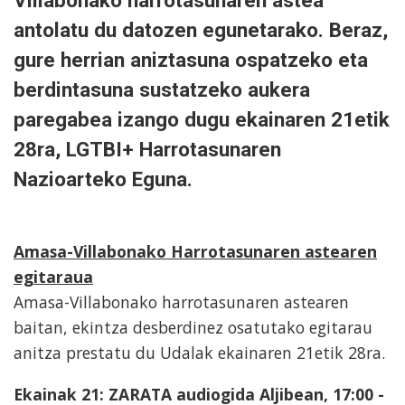
antolatu du datozen egunetarako. Beraz,
gure herrian aniztasuna ospatzeko eta
berdintasuna sustatzeko aukera
paregabea izango dugu ekainaren 21etik
28ra, LGTBI+ Harrotasunaren
Nazioarteko Eguna.
Amasa-Villabonako Harrotasunaren astearen
egitaraua
Amasa-Villabonako harrotasunaren astearen
baitan, ekintza desberdinez osatutako egitarau
anitza prestatu du Udalak ekainaren 21etik 28ra.
Ekainak 21: ZARATA audiogida Aljibean, 17:00 -