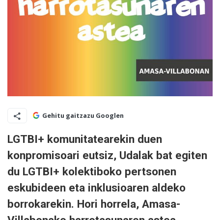
Gehitu gaitzazu Googlen
LGTBI+ komunitatearekin duen
konpromisoari eutsiz, Udalak bat egiten
du LGTBI+ kolektiboko pertsonen
eskubideen eta inklusioaren aldeko
borrokarekin. Hori horrela, Amasa-
Villabonako harrotasunaren astea