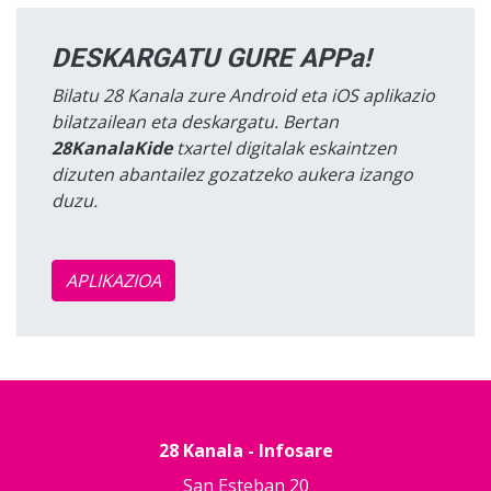
DESKARGATU GURE APPa!
Bilatu 28 Kanala zure Android eta iOS aplikazio
bilatzailean eta deskargatu. Bertan
28KanalaKide
txartel digitalak eskaintzen
dizuten abantailez gozatzeko aukera izango
duzu.
APLIKAZIOA
28 Kanala - Infosare
San Esteban 20