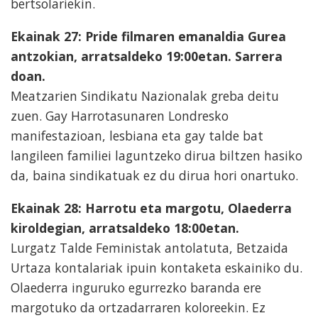
bertsolariekin.
Ekainak 27: Pride filmaren emanaldia Gurea
antzokian, arratsaldeko 19:00etan. Sarrera
doan.
Meatzarien Sindikatu Nazionalak greba deitu
zuen. Gay Harrotasunaren Londresko
manifestazioan, lesbiana eta gay talde bat
langileen familiei laguntzeko dirua biltzen hasiko
da, baina sindikatuak ez du dirua hori onartuko.
Ekainak 28: Harrotu eta margotu, Olaederra
kiroldegian, arratsaldeko 18:00etan.
Lurgatz Talde Feministak antolatuta, Betzaida
Urtaza kontalariak ipuin kontaketa eskainiko du.
Olaederra inguruko egurrezko baranda ere
margotuko da ortzadarraren koloreekin. Ez