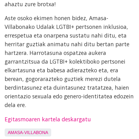
ahaztu zure brotxa!
Aste osoko ekimen honen bidez, Amasa-
Villabonako Udalak LGTBI+ pertsonen inklusioa,
errespetua eta onarpena sustatu nahi ditu, eta
herritar guztiak animatu nahi ditu bertan parte
hartzera. Harrotasuna ospatzea aukera
garrantzitsua da LGTBI+ kolektiboko pertsonei
elkartasuna eta babesa adierazteko eta, era
berean, gogorarazteko guztiek merezi dutela
berdintasunez eta duintasunez tratatzea, haien
orientazio sexuala edo genero-identitatea edozein
dela ere.
Egitasmoaren kartela deskargatu
AMASA-VILLABONA