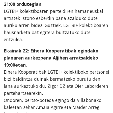
21:00 ordutegian.
LGTBI+ kolektiboaren parte diren hamar euskal
artistek istorio ezberdin bana azalduko dute
aurikularren bidez. Guztiek, LGTBI+ kolektiboaren
hausnarketa bat egitera bultzatuko dute
entzulea.
Ekainak 22: Eihera Kooperatibak egindako
planaren aurkezpena Aljiben arratsaldeko
19:00etan.
Eihera Kooperatibak LGTBI+ kolektiboko pertsonei
bizi baldintza duinak bermatzeko burutu den
lana aurkeztuko du, Zigor DZ eta Oier Laborderen
partehartzearekin.
Ondoren, bertso-poteoa egingo da Villabonako
kaleetan zehar Amaia Agirre eta Maider Arregi