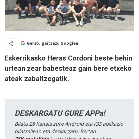
Gehitu gaitzazu Googlen
Eskerrikasko Heras Cordoni beste behin
urtean zear babesteaz gain bere etxeko
ateak zabaltzegatik.
DESKARGATU GURE APPa!
Bilatu 28 Kanala zure Android eta iOS aplikazio
bilatzailean eta deskargatu. Bertan
28KanalaKide
txartel digitalak eskaintzen