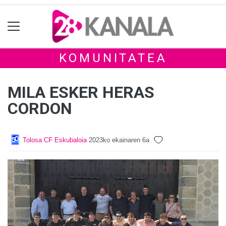
KOMUNITATEA
MILA ESKER HERAS
CORDON
Tolosa CF Eskubaloia
2023ko ekainaren 6a