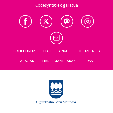
Codesyntaxek garatua
HONI BURUZ
LEGE OHARRA
PUBLIZITATEA
ARAUAK
HARREMANETARAKO
RSS