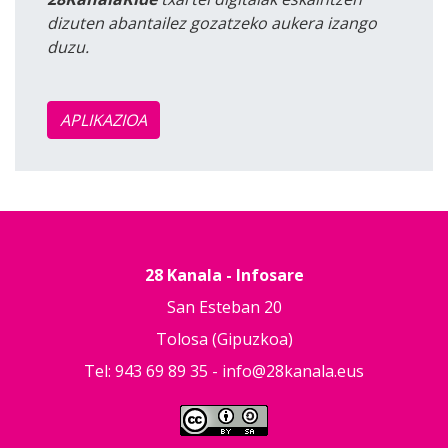
dizuten abantailez gozatzeko aukera izango
duzu.
APLIKAZIOA
28 Kanala - Infosare
San Esteban 20
Tolosa (Gipuzkoa)
Tel: 943 69 89 35 -
info@28kanala.eus