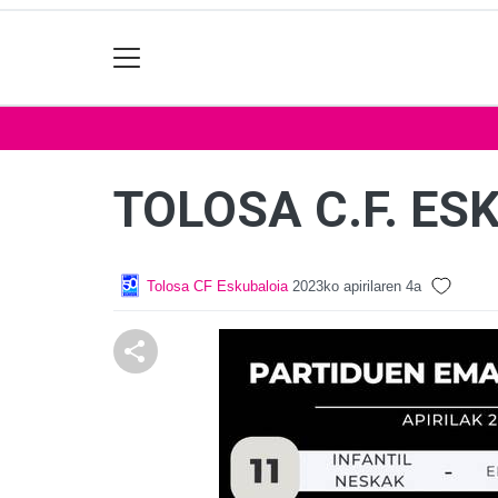
TOLOSA C.F. E
Tolosa CF Eskubaloia
2023ko apirilaren 4a