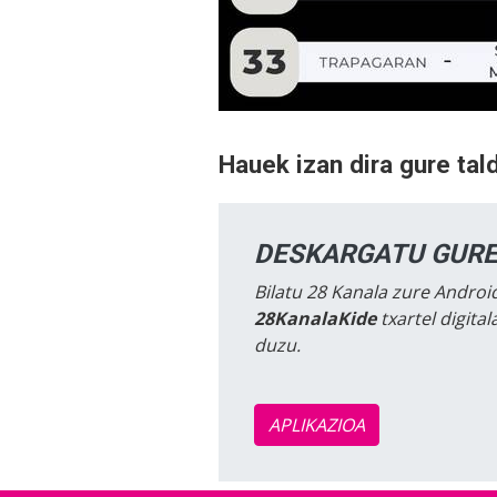
Hauek izan dira gure ta
DESKARGATU GURE
Bilatu 28 Kanala zure Android
28KanalaKide
txartel digita
duzu.
APLIKAZIOA