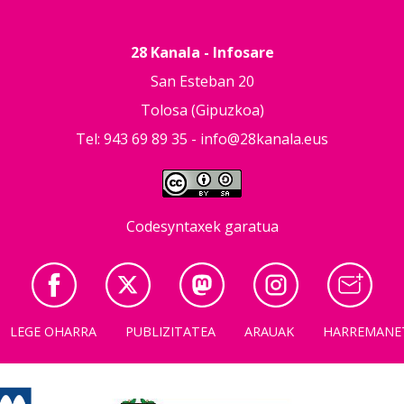
28 Kanala - Infosare
San Esteban 20
Tolosa (Gipuzkoa)
Tel: 943 69 89 35 -
info@28kanala.eus
Codesyntaxek garatua
LEGE OHARRA
PUBLIZITATEA
ARAUAK
HARREMANE