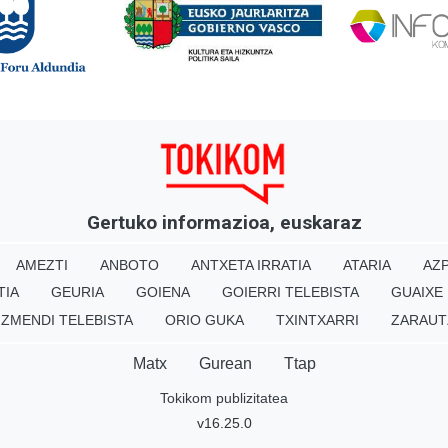
Gertuko informazioa, euskaraz
AMEZTI
ANBOTO
ANTXETA IRRATIA
ATARIA
AZP
TIA
GEURIA
GOIENA
GOIERRI TELEBISTA
GUAIXE
IZMENDI TELEBISTA
ORIO GUKA
TXINTXARRI
ZARAUT
Matx
Gurean
Ttap
Tokikom publizitatea
v16.25.0