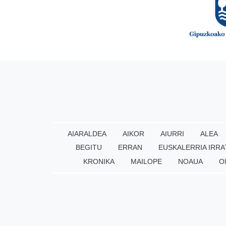
AIARALDEA
AIKOR
AIURRI
ALEA
BEGITU
ERRAN
EUSKALERRIA IRRA
KRONIKA
MAILOPE
NOAUA
O