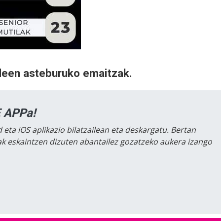
ldeen asteburuko emaitzak.
 APPa!
 eta iOS aplikazio bilatzailean eta deskargatu. Bertan
lak eskaintzen dizuten abantailez gozatzeko aukera izango