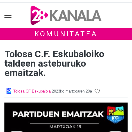
KOMUNITATEA
Tolosa C.F. Eskubaloiko
taldeen asteburuko
emaitzak.
Tolosa CF Eskubaloia
2023ko martxoaren 20a