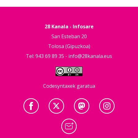
28 Kanala - Infosare
San Esteban 20
Tolosa (Gipuzkoa)
Tel: 943 69 89 35 -
info@28kanala.eus
Codesyntaxek garatua