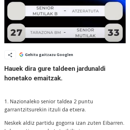
Gehitu gaitzazu Googlen
Hauek dira gure taldeen jardunaldi
honetako emaitzak.
1. Nazionaleko senior taldea 2 puntu
garrantzitsurekin itzuli da etxera.
Neskek aldiz partidu gogorra izan zuten Eibarren.