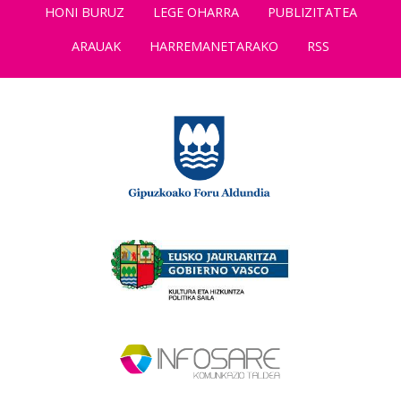
HONI BURUZ
LEGE OHARRA
PUBLIZITATEA
ARAUAK
HARREMANETARAKO
RSS