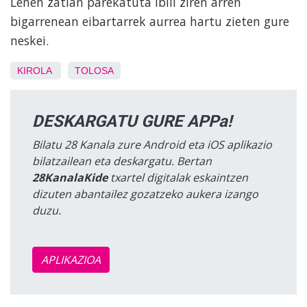
Lehen zatian parekatuta ibili ziren arren
bigarrenean eibartarrek aurrea hartu zieten gure
neskei.
KIROLA
TOLOSA
DESKARGATU GURE APPa!
Bilatu 28 Kanala zure Android eta iOS aplikazio
bilatzailean eta deskargatu. Bertan
28KanalaKide
txartel digitalak eskaintzen
dizuten abantailez gozatzeko aukera izango
duzu.
APLIKAZIOA