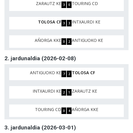
ZARAUTZ KE
TOURING CD
3
0
TOLOSA CF
INTXAURDI KE
3
3
AÑORGA KKE
ANTIGUOKO KE
0
2
2. jardunaldia (2026-02-08)
ANTIGUOKO KE
TOLOSA CF
7
2
INTXAURDI KE
ZARAUTZ KE
2
1
TOURING CD
AÑORGA KKE
0
4
3. jardunaldia (2026-03-01)