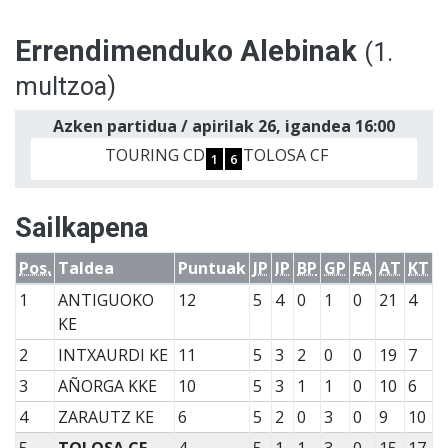
Errendimenduko Alebinak
(1.
multzoa)
Azken partidua / apirilak 26, igandea 16:00
TOURING CD
TOLOSA CF
1
6
Sailkapena
Pos.
Taldea
Puntuak
JP
IP
BP
GP
EA
AT
KT
1
ANTIGUOKO
12
5
4
0
1
0
21
4
KE
2
INTXAURDI KE
11
5
3
2
0
0
19
7
3
AÑORGA KKE
10
5
3
1
1
0
10
6
4
ZARAUTZ KE
6
5
2
0
3
0
9
10