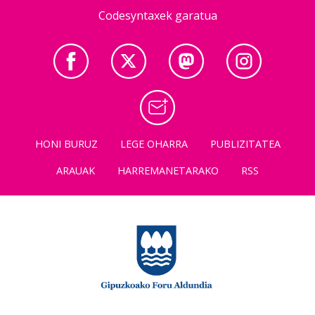
Codesyntaxek garatua
HONI BURUZ
LEGE OHARRA
PUBLIZITATEA
ARAUAK
HARREMANETARAKO
RSS