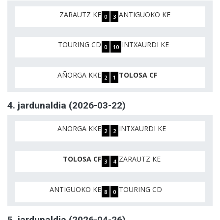
ZARAUTZ KE
ANTIGUOKO KE
0
3
TOURING CD
INTXAURDI KE
0
10
AÑORGA KKE
TOLOSA CF
2
1
4. jardunaldia (2026-03-22)
AÑORGA KKE
INTXAURDI KE
2
2
TOLOSA CF
ZARAUTZ KE
3
4
ANTIGUOKO KE
TOURING CD
8
0
5. jardunaldia (2026-04-26)