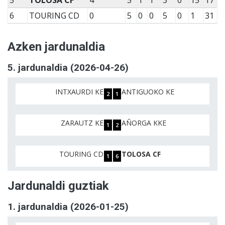
5
TOLOSA CF
4
5
1
1
3
0
15
17
6
TOURING CD
0
5
0
0
5
0
1
31
Azken jardunaldia
5. jardunaldia (2026-04-26)
INTXAURDI KE
ANTIGUOKO KE
2
1
ZARAUTZ KE
AÑORGA KKE
1
2
TOURING CD
TOLOSA CF
1
6
Jardunaldi guztiak
1. jardunaldia (2026-01-25)