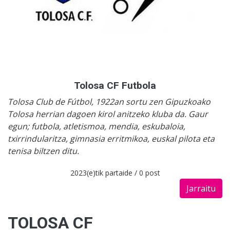
Tolosa CF Futbola
Tolosa Club de Fútbol, 1922an sortu zen Gipuzkoako
Tolosa herrian dagoen kirol anitzeko kluba da. Gaur
egun; futbola, atletismoa, mendia, eskubaloia,
txirrindularitza, gimnasia erritmikoa, euskal pilota eta
tenisa biltzen ditu.
2023(e)tik partaide / 0 post
Jarraitu
TOLOSA CF