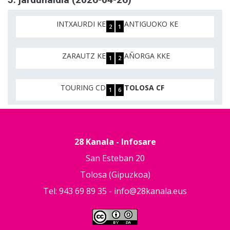
INTXAURDI KE
ANTIGUOKO KE
2
1
ZARAUTZ KE
AÑORGA KKE
1
2
TOURING CD
TOLOSA CF
1
6
28 Kanala - Infosare
San Esteban 20
Tolosa (Gipuzkoa)
Tel: 943 69 89 35 -
info@28kanala.eus