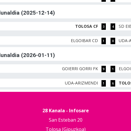
rdunaldia (2025-12-14)
TOLOSA CF
SD EI
3
4
ELGOIBAR CD
UDA-
1
0
rdunaldia (2026-01-11)
GOIERRI GORRI FK
ELGO
9
1
UDA-ARIZMENDI
TOLO
1
6
28 Kanala - Infosare
San Esteban 20
Tolosa (Gipuzkoa)