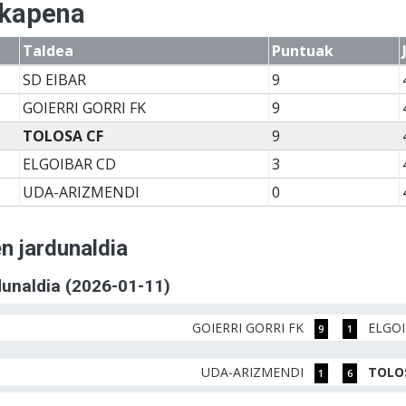
lkapena
Taldea
Puntuak
SD EIBAR
9
GOIERRI GORRI FK
9
TOLOSA CF
9
ELGOIBAR CD
3
UDA-ARIZMENDI
0
n jardunaldia
rdunaldia (2026-01-11)
GOIERRI GORRI FK
ELGO
9
1
UDA-ARIZMENDI
TOLO
1
6