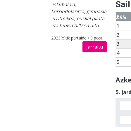
Sai
eskubaloia,
txirrindularitza, gimnasia
Pos.
erritmikoa, euskal pilota
eta tenisa biltzen ditu.
1
2
2023(e)tik partaide / 0 post
3
Jarraitu
4
5
Azke
5. ja