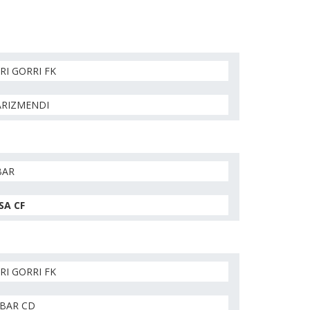
RI GORRI FK
ARIZMENDI
BAR
SA CF
RI GORRI FK
IBAR CD