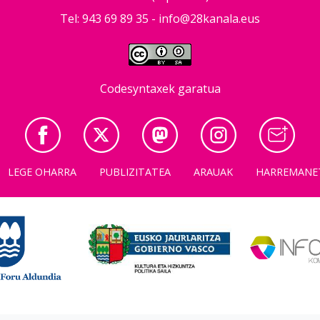
Tel: 943 69 89 35 -
info@28kanala.eus
Codesyntaxek garatua
LEGE OHARRA
PUBLIZITATEA
ARAUAK
HARREMANE