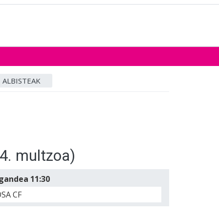
ALBISTEAK
(4. multzoa)
igandea 11:30
SA CF