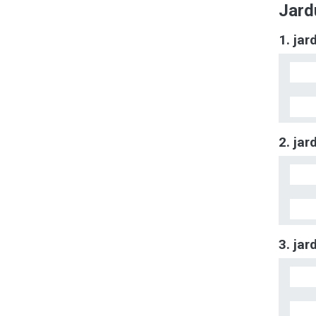
Jard
1. ja
2. ja
3. ja