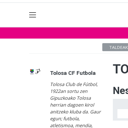
TALDEAK
TO
Tolosa CF Futbola
Tolosa Club de Fútbol,
Nes
1922an sortu zen
Gipuzkoako Tolosa
herrian dagoen kirol
anitzeko kluba da. Gaur
egun; futbola,
atletismoa, mendia,