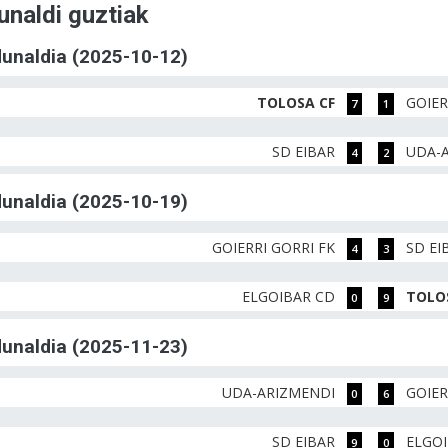
unaldi guztiak
rdunaldia (2025-10-12)
TOLOSA CF
GOIER
7
1
SD EIBAR
UDA-
4
2
rdunaldia (2025-10-19)
GOIERRI GORRI FK
SD EI
4
3
ELGOIBAR CD
TOLO
0
9
rdunaldia (2025-11-23)
UDA-ARIZMENDI
GOIER
0
6
SD EIBAR
ELGO
9
0