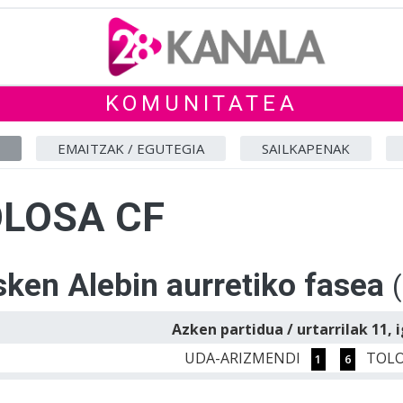
KOMUNITATEA
EMAITZAK / EGUTEGIA
SAILKAPENAK
LOSA CF
ken Alebin aurretiko fasea
Azken partidua / urtarrilak 11, 
UDA-ARIZMENDI
TOLO
1
6