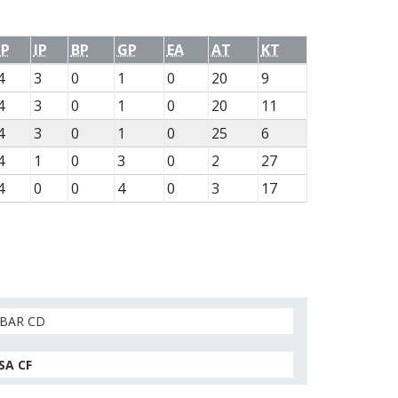
JP
IP
BP
GP
EA
AT
KT
4
3
0
1
0
20
9
4
3
0
1
0
20
11
4
3
0
1
0
25
6
4
1
0
3
0
2
27
4
0
0
4
0
3
17
IBAR CD
SA CF