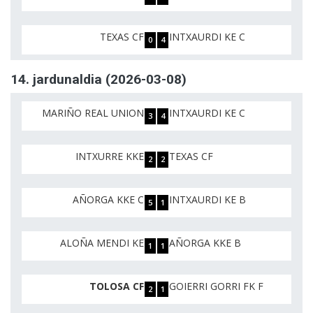
TEXAS CF
INTXAURDI KE C
0
4
14. jardunaldia (2026-03-08)
MARIÑO REAL UNION
INTXAURDI KE C
3
4
INTXURRE KKE
TEXAS CF
2
2
AÑORGA KKE C
INTXAURDI KE B
5
1
ALOÑA MENDI KE
AÑORGA KKE B
1
1
TOLOSA CF
GOIERRI GORRI FK F
2
1