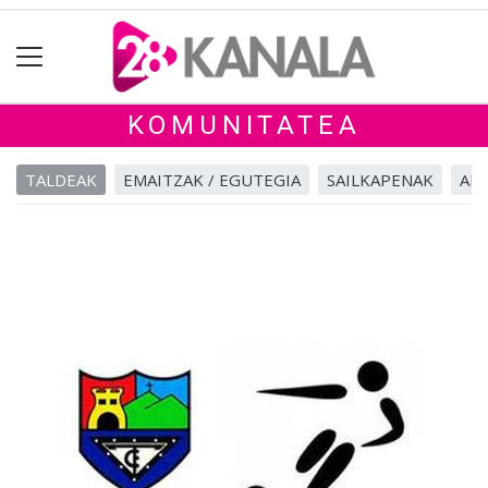
KOMUNITATEA
TALDEAK
EMAITZAK / EGUTEGIA
SAILKAPENAK
ALB