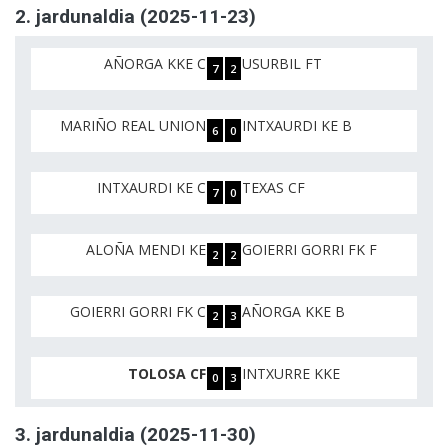
2. jardunaldia (2025-11-23)
AÑORGA KKE C
USURBIL FT
7
2
MARIÑO REAL UNION
INTXAURDI KE B
6
0
INTXAURDI KE C
TEXAS CF
7
0
ALOÑA MENDI KE
GOIERRI GORRI FK F
2
2
GOIERRI GORRI FK C
AÑORGA KKE B
2
3
TOLOSA CF
INTXURRE KKE
0
3
3. jardunaldia (2025-11-30)