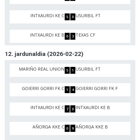
INTXAURDI KE C
USURBIL FT
5
0
INTXAURDI KE B
TEXAS CF
0
3
12. jardunaldia (2026-02-22)
MARIÑO REAL UNION
USURBIL FT
5
1
GOIERRI GORRI FK C
GOIERRI GORRI FK F
1
4
INTXAURDI KE C
INTXAURDI KE B
7
0
AÑORGA KKE C
AÑORGA KKE B
0
9