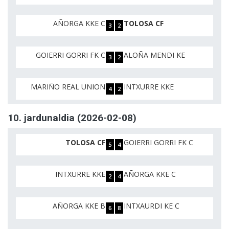
AÑORGA KKE C
TOLOSA CF
3
2
GOIERRI GORRI FK C
ALOÑA MENDI KE
3
2
MARIÑO REAL UNION
INTXURRE KKE
4
2
10. jardunaldia (2026-02-08)
TOLOSA CF
GOIERRI GORRI FK C
5
4
INTXURRE KKE
AÑORGA KKE C
2
4
AÑORGA KKE B
INTXAURDI KE C
6
8