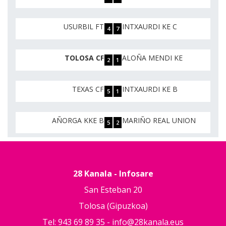
USURBIL FT
INTXAURDI KE C
4
7
TOLOSA CF
ALOÑA MENDI KE
2
1
TEXAS CF
INTXAURDI KE B
5
1
AÑORGA KKE B
MARIÑO REAL UNION
5
2
28 Kanala - Infosare
San Esteban 20
Tolosa (Gipuzkoa)
Tel: 943 69 89 35 -
info@28kanala.eus