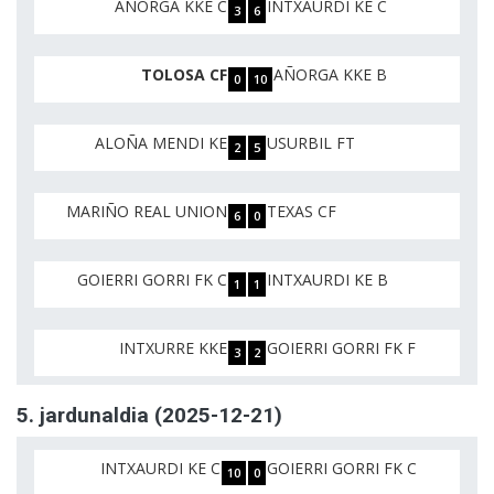
AÑORGA KKE C
INTXAURDI KE C
3
6
TOLOSA CF
AÑORGA KKE B
0
10
ALOÑA MENDI KE
USURBIL FT
2
5
MARIÑO REAL UNION
TEXAS CF
6
0
GOIERRI GORRI FK C
INTXAURDI KE B
1
1
INTXURRE KKE
GOIERRI GORRI FK F
3
2
5. jardunaldia (2025-12-21)
INTXAURDI KE C
GOIERRI GORRI FK C
10
0