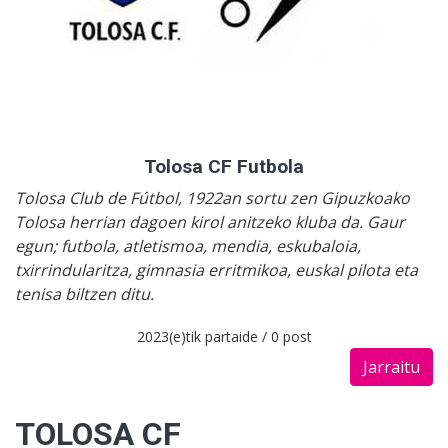
Tolosa CF Futbola
Tolosa Club de Fútbol, 1922an sortu zen Gipuzkoako
Tolosa herrian dagoen kirol anitzeko kluba da. Gaur
egun; futbola, atletismoa, mendia, eskubaloia,
txirrindularitza, gimnasia erritmikoa, euskal pilota eta
tenisa biltzen ditu.
2023(e)tik partaide / 0 post
Jarraitu
TOLOSA CF