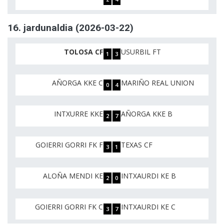
16. jardunaldia (2026-03-22)
TOLOSA CF
USURBIL FT
1
3
AÑORGA KKE C
MARIÑO REAL UNION
0
4
INTXURRE KKE
AÑORGA KKE B
2
7
GOIERRI GORRI FK F
TEXAS CF
3
1
ALOÑA MENDI KE
INTXAURDI KE B
2
0
GOIERRI GORRI FK C
INTXAURDI KE C
3
7