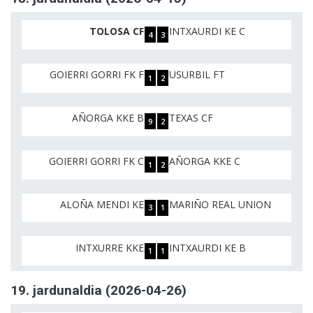
TOLOSA CF
INTXAURDI KE C
4
3
GOIERRI GORRI FK F
USURBIL FT
1
2
AÑORGA KKE B
TEXAS CF
9
2
GOIERRI GORRI FK C
AÑORGA KKE C
1
2
ALOÑA MENDI KE
MARIÑO REAL UNION
3
1
INTXURRE KKE
INTXAURDI KE B
1
1
19. jardunaldia (2026-04-26)