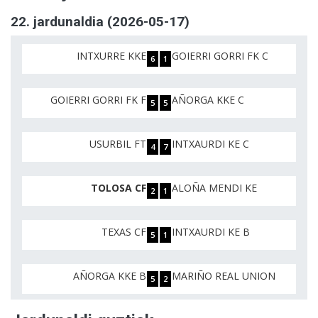
22. jardunaldia (2026-05-17)
INTXURRE KKE
GOIERRI GORRI FK C
6
1
GOIERRI GORRI FK F
AÑORGA KKE C
5
5
USURBIL FT
INTXAURDI KE C
4
7
TOLOSA CF
ALOÑA MENDI KE
2
1
TEXAS CF
INTXAURDI KE B
5
1
AÑORGA KKE B
MARIÑO REAL UNION
5
2