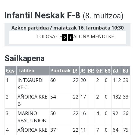
Infantil Neskak F-8
(8. multzoa)
Azken partidua / maiatzak 16, larunbata 10:30
TOLOSA CF
ALOÑA MENDI KE
2
1
Sailkapena
Pos.
Taldea
Puntuak
JP
IP
BP
GP
EA
AT
KT
1
INTXAURDI
60
22
20
2
0
112
39
KE C
2
AÑORGA KKE
54
22
17
2
0
132
33
B
3
MARIÑO
50
22
16
4
0
92
36
REAL UNION
4
AÑORGA KKE
37
22
11
7
0
64
75