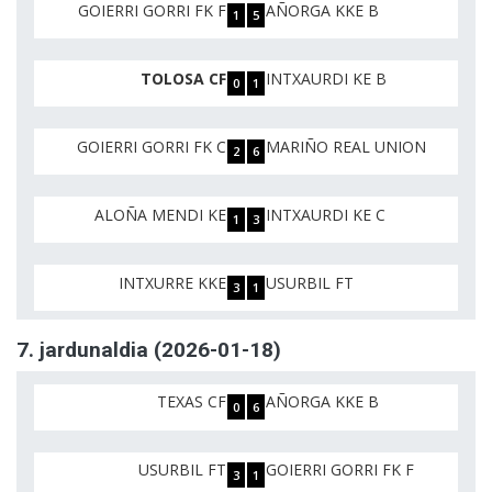
GOIERRI GORRI FK F
AÑORGA KKE B
1
5
TOLOSA CF
INTXAURDI KE B
0
1
GOIERRI GORRI FK C
MARIÑO REAL UNION
2
6
ALOÑA MENDI KE
INTXAURDI KE C
1
3
INTXURRE KKE
USURBIL FT
3
1
7. jardunaldia (2026-01-18)
TEXAS CF
AÑORGA KKE B
0
6
USURBIL FT
GOIERRI GORRI FK F
3
1