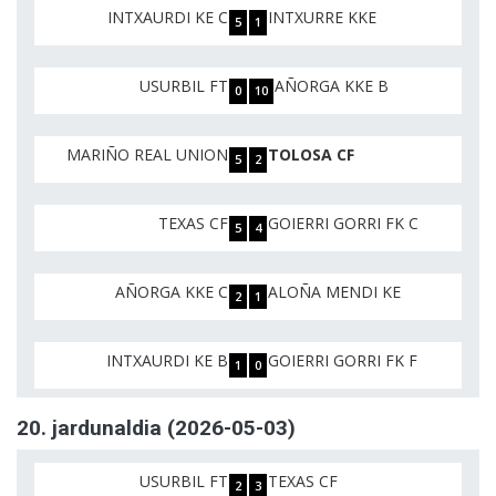
INTXAURDI KE C
INTXURRE KKE
5
1
USURBIL FT
AÑORGA KKE B
0
10
MARIÑO REAL UNION
TOLOSA CF
5
2
TEXAS CF
GOIERRI GORRI FK C
5
4
AÑORGA KKE C
ALOÑA MENDI KE
2
1
INTXAURDI KE B
GOIERRI GORRI FK F
1
0
20. jardunaldia (2026-05-03)
USURBIL FT
TEXAS CF
2
3