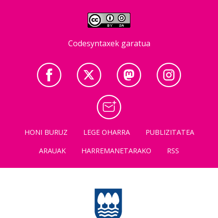
Codesyntaxek garatua
HONI BURUZ
LEGE OHARRA
PUBLIZITATEA
ARAUAK
HARREMANETARAKO
RSS