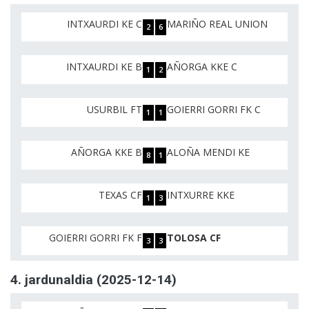
INTXAURDI KE C
MARIÑO REAL UNION
2
6
INTXAURDI KE B
AÑORGA KKE C
1
2
USURBIL FT
GOIERRI GORRI FK C
1
1
AÑORGA KKE B
ALOÑA MENDI KE
8
1
TEXAS CF
INTXURRE KKE
1
3
GOIERRI GORRI FK F
TOLOSA CF
3
3
4. jardunaldia (2025-12-14)