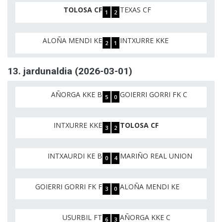
TOLOSA CF
TEXAS CF
1
2
ALOÑA MENDI KE
INTXURRE KKE
2
1
13. jardunaldia (2026-03-01)
AÑORGA KKE B
GOIERRI GORRI FK C
5
0
INTXURRE KKE
TOLOSA CF
3
2
INTXAURDI KE B
MARIÑO REAL UNION
0
4
GOIERRI GORRI FK F
ALOÑA MENDI KE
3
0
USURBIL FT
AÑORGA KKE C
6
3