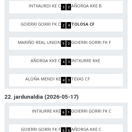
INTXAURDI KE C
AÑORGA KKE B
3
2
GOIERRI GORRI FK C
TOLOSA CF
2
4
MARIÑO REAL UNION
GOIERRI GORRI FK F
5
2
AÑORGA KKE C
INTXURRE KKE
4
3
ALOÑA MENDI KE
TEXAS CF
4
3
22. jardunaldia (2026-05-17)
INTXURRE KKE
GOIERRI GORRI FK C
6
1
GOIERRI GORRI FK F
AÑORGA KKE C
5
5