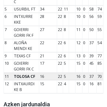
C
5
USURBIL FT
34
22
11
10
0
58
74
6
INTXURRE
28
22
8
10
0
56
59
KKE
7
GOIERRI
27
22
8
11
0
50
55
GORRI FK F
8
ALOÑA
22
22
6
12
0
37
54
MENDI KE
9
TEXAS CF
21
22
6
13
0
39
77
10
GOIERRI
17
22
5
15
0
45
85
GORRI FK C
11
TOLOSA CF
16
22
5
16
0
37
70
12
INTXAURDI
15
22
4
15
0
16
81
KE B
Azken jardunaldia