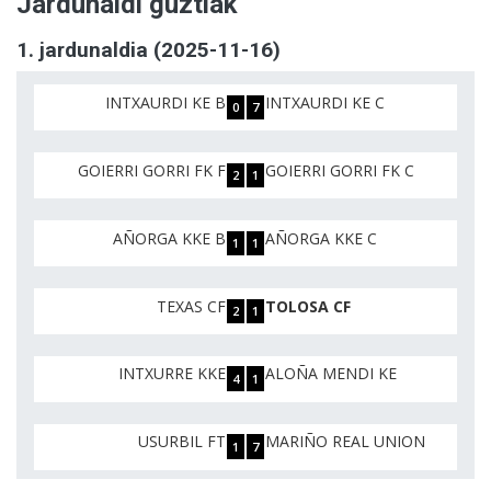
Jardunaldi guztiak
1. jardunaldia (2025-11-16)
INTXAURDI KE B
INTXAURDI KE C
0
7
GOIERRI GORRI FK F
GOIERRI GORRI FK C
2
1
AÑORGA KKE B
AÑORGA KKE C
1
1
TEXAS CF
TOLOSA CF
2
1
INTXURRE KKE
ALOÑA MENDI KE
4
1
USURBIL FT
MARIÑO REAL UNION
1
7