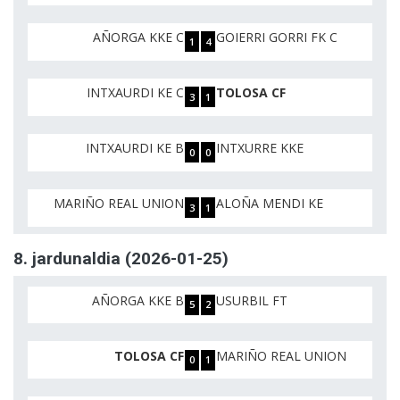
AÑORGA KKE C
GOIERRI GORRI FK C
1
4
INTXAURDI KE C
TOLOSA CF
3
1
INTXAURDI KE B
INTXURRE KKE
0
0
MARIÑO REAL UNION
ALOÑA MENDI KE
3
1
8. jardunaldia (2026-01-25)
AÑORGA KKE B
USURBIL FT
5
2
TOLOSA CF
MARIÑO REAL UNION
0
1