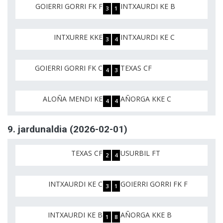
GOIERRI GORRI FK F
INTXAURDI KE B
3
1
INTXURRE KKE
INTXAURDI KE C
3
4
GOIERRI GORRI FK C
TEXAS CF
4
3
ALOÑA MENDI KE
AÑORGA KKE C
4
4
9. jardunaldia (2026-02-01)
TEXAS CF
USURBIL FT
2
4
INTXAURDI KE C
GOIERRI GORRI FK F
3
1
INTXAURDI KE B
AÑORGA KKE B
1
8