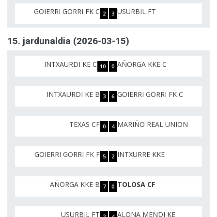
GOIERRI GORRI FK C
USURBIL FT
2
3
15. jardunaldia (2026-03-15)
INTXAURDI KE C
AÑORGA KKE C
10
0
INTXAURDI KE B
GOIERRI GORRI FK C
3
6
TEXAS CF
MARIÑO REAL UNION
0
4
GOIERRI GORRI FK F
INTXURRE KKE
5
2
AÑORGA KKE B
TOLOSA CF
7
0
USURBIL FT
ALOÑA MENDI KE
2
4