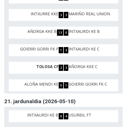
INTXURRE KKE
MARIÑO REAL UNION
3
3
AÑORGA KKE B
INTXAURDI KE B
13
0
GOIERRI GORRI FK F
INTXAURDI KE C
1
3
TOLOSA CF
AÑORGA KKE C
2
3
ALOÑA MENDI KE
GOIERRI GORRI FK C
0
1
21. jardunaldia (2026-05-10)
INTXAURDI KE B
USURBIL FT
0
4