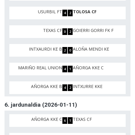
USURBIL FT
TOLOSA CF
4
2
TEXAS CF
GOIERRI GORRI FK F
0
2
INTXAURDI KE B
ALOÑA MENDI KE
2
0
MARIÑO REAL UNION
AÑORGA KKE C
4
1
AÑORGA KKE B
INTXURRE KKE
4
2
6. jardunaldia (2026-01-11)
AÑORGA KKE C
TEXAS CF
6
1