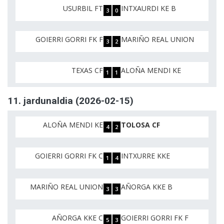
USURBIL FT
INTXAURDI KE B
3
0
GOIERRI GORRI FK F
MARIÑO REAL UNION
3
2
TEXAS CF
ALOÑA MENDI KE
1
1
11. jardunaldia (2026-02-15)
ALOÑA MENDI KE
TOLOSA CF
4
2
GOIERRI GORRI FK C
INTXURRE KKE
1
4
MARIÑO REAL UNION
AÑORGA KKE B
3
3
AÑORGA KKE C
GOIERRI GORRI FK F
5
3