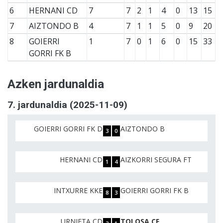
6
HERNANI CD
7
7
2
1
4
0
13
15
7
AIZTONDO B
4
7
1
1
5
0
9
20
8
GOIERRI
1
7
0
1
6
0
15
33
GORRI FK B
Azken jardunaldia
7. jardunaldia (2025-11-09)
GOIERRI GORRI FK D
AIZTONDO B
3
0
HERNANI CD
AIZKORRI SEGURA FT
1
4
INTXURRE KKE
GOIERRI GORRI FK B
8
3
URNIETA CD
TOLOSA CF