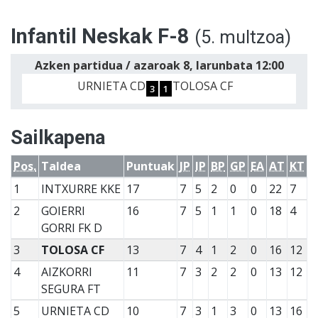
Infantil Neskak F-8
(5. multzoa)
Azken partidua / azaroak 8, larunbata 12:00
URNIETA CD
TOLOSA CF
3
1
Sailkapena
Pos.
Taldea
Puntuak
JP
IP
BP
GP
EA
AT
KT
1
INTXURRE KKE
17
7
5
2
0
0
22
7
2
GOIERRI
16
7
5
1
1
0
18
4
GORRI FK D
3
TOLOSA CF
13
7
4
1
2
0
16
12
4
AIZKORRI
11
7
3
2
2
0
13
12
SEGURA FT
5
URNIETA CD
10
7
3
1
3
0
13
16