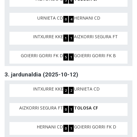
3
6
URNIETA CD
HERNANI CD
0
4
INTXURRE KKE
AIZKORRI SEGURA FT
1
1
GOIERRI GORRI FK D
GOIERRI GORRI FK B
5
1
3. jardunaldia (2025-10-12)
INTXURRE KKE
URNIETA CD
2
2
AIZKORRI SEGURA FT
TOLOSA CF
0
1
HERNANI CD
GOIERRI GORRI FK D
0
1