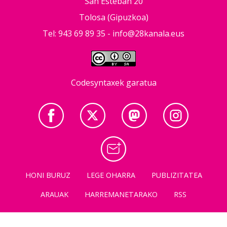
San Esteban 20
Tolosa (Gipuzkoa)
Tel: 943 69 89 35 -
info@28kanala.eus
Codesyntaxek garatua
HONI BURUZ
LEGE OHARRA
PUBLIZITATEA
ARAUAK
HARREMANETARAKO
RSS