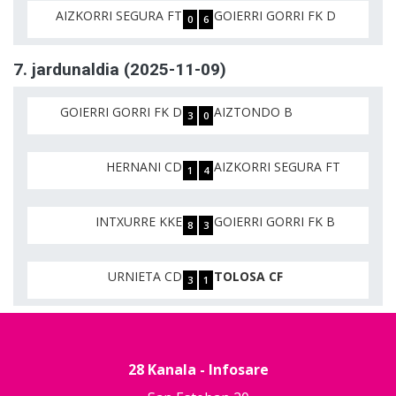
AIZKORRI SEGURA FT
GOIERRI GORRI FK D
0
6
7. jardunaldia (2025-11-09)
GOIERRI GORRI FK D
AIZTONDO B
3
0
HERNANI CD
AIZKORRI SEGURA FT
1
4
INTXURRE KKE
GOIERRI GORRI FK B
8
3
URNIETA CD
TOLOSA CF
3
1
28 Kanala - Infosare