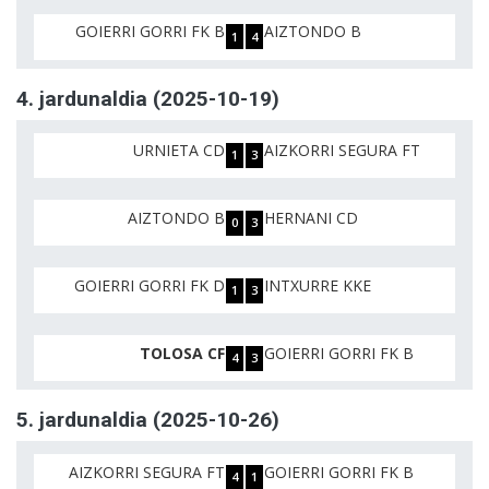
GOIERRI GORRI FK B
AIZTONDO B
1
4
4. jardunaldia (2025-10-19)
URNIETA CD
AIZKORRI SEGURA FT
1
3
AIZTONDO B
HERNANI CD
0
3
GOIERRI GORRI FK D
INTXURRE KKE
1
3
TOLOSA CF
GOIERRI GORRI FK B
4
3
5. jardunaldia (2025-10-26)
AIZKORRI SEGURA FT
GOIERRI GORRI FK B
4
1