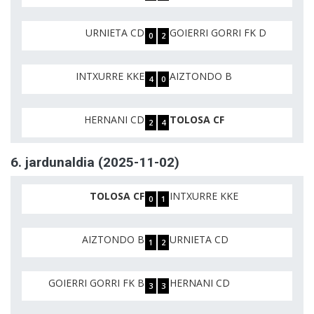
URNIETA CD
GOIERRI GORRI FK D
0
2
INTXURRE KKE
AIZTONDO B
4
0
HERNANI CD
TOLOSA CF
2
4
6. jardunaldia (2025-11-02)
TOLOSA CF
INTXURRE KKE
0
1
AIZTONDO B
URNIETA CD
1
2
GOIERRI GORRI FK B
HERNANI CD
3
3