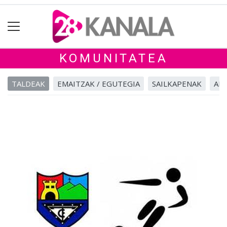
KOMUNITATEA
TALDEAK
EMAITZAK / EGUTEGIA
SAILKAPENAK
ALB