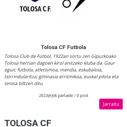
Tolosa CF Futbola
Tolosa Club de Fútbol, 1922an sortu zen Gipuzkoako
Tolosa herrian dagoen kirol anitzeko kluba da. Gaur
egun; futbola, atletismoa, mendia, eskubaloia,
txirrindularitza, gimnasia erritmikoa, euskal pilota eta
tenisa biltzen ditu.
2023(e)tik partaide / 0 post
Jarraitu
TOLOSA CF