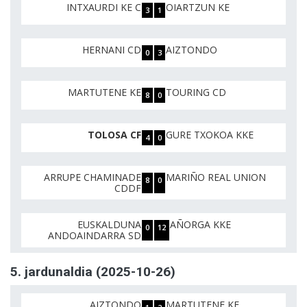
INTXAURDI KE C
OIARTZUN KE
3
1
HERNANI CD
AIZTONDO
0
3
MARTUTENE KE
TOURING CD
8
0
TOLOSA CF
GURE TXOKOA KKE
4
0
ARRUPE CHAMINADE
MARIÑO REAL UNION
8
0
CDDF
EUSKALDUNA
AÑORGA KKE
0
12
ANDOAINDARRA SD
5. jardunaldia (2025-10-26)
AIZTONDO
MARTUTENE KE