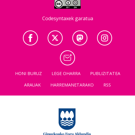
Codesyntaxek garatua
HONI BURUZ
LEGE OHARRA
PUBLIZITATEA
ARAUAK
HARREMANETARAKO
RSS