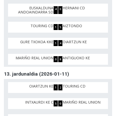
EUSKALDUNA
HERNANI CD
4
0
ANDOAINDARRA SD
TOURING CD
AIZTONDO
1
5
GURE TXOKOA KKE
OIARTZUN KE
1
4
MARIÑO REAL UNION
ANTIGUOKO KE
0
8
13. jardunaldia (2026-01-11)
OIARTZUN KE
TOURING CD
1
2
INTXAURDI KE C
MARIÑO REAL UNION
5
0