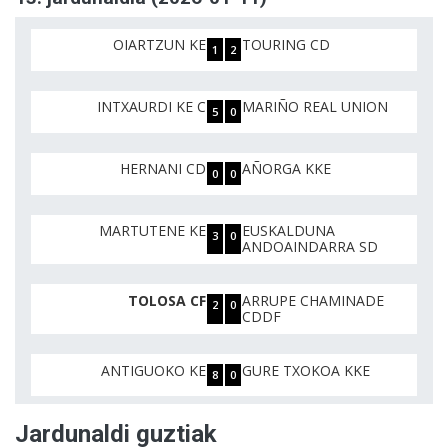
OIARTZUN KE
TOURING CD
1
2
INTXAURDI KE C
MARIÑO REAL UNION
5
0
HERNANI CD
AÑORGA KKE
0
0
MARTUTENE KE
EUSKALDUNA
3
0
ANDOAINDARRA SD
TOLOSA CF
ARRUPE CHAMINADE
2
0
CDDF
ANTIGUOKO KE
GURE TXOKOA KKE
8
0
Jardunaldi guztiak