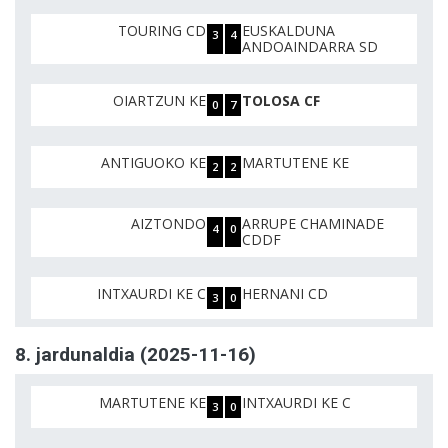
TOURING CD
EUSKALDUNA
3
4
ANDOAINDARRA SD
OIARTZUN KE
TOLOSA CF
0
7
ANTIGUOKO KE
MARTUTENE KE
2
2
AIZTONDO
ARRUPE CHAMINADE
4
0
CDDF
INTXAURDI KE C
HERNANI CD
3
0
8. jardunaldia (2025-11-16)
MARTUTENE KE
INTXAURDI KE C
3
0