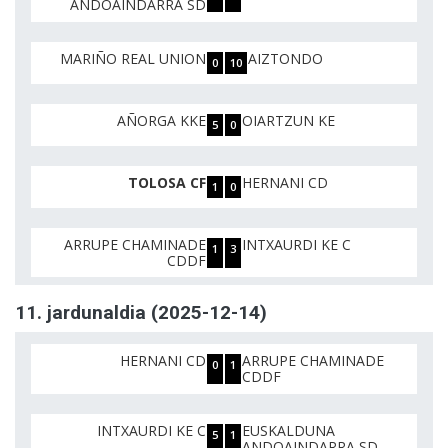
ANDOAINDARRA SD
MARIÑO REAL UNION
AIZTONDO
0
10
AÑORGA KKE
OIARTZUN KE
5
0
TOLOSA CF
HERNANI CD
1
0
ARRUPE CHAMINADE
INTXAURDI KE C
1
3
CDDF
11. jardunaldia (2025-12-14)
HERNANI CD
ARRUPE CHAMINADE
0
1
CDDF
INTXAURDI KE C
EUSKALDUNA
5
1
ANDOAINDARRA SD