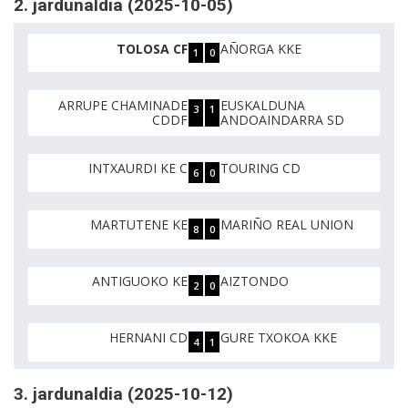
2. jardunaldia (2025-10-05)
TOLOSA CF
AÑORGA KKE
1
0
ARRUPE CHAMINADE
EUSKALDUNA
3
1
CDDF
ANDOAINDARRA SD
INTXAURDI KE C
TOURING CD
6
0
MARTUTENE KE
MARIÑO REAL UNION
8
0
ANTIGUOKO KE
AIZTONDO
2
0
HERNANI CD
GURE TXOKOA KKE
4
1
3. jardunaldia (2025-10-12)