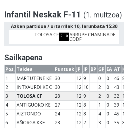
Infantil Neskak F-11
(1. multzoa)
Azken partidua / urtarrilak 10, larunbata 15:30
TOLOSA CF
ARRUPE CHAMINADE
2
0
CDDF
Sailkapena
Pos.
Taldea
Puntuak
JP
IP
BP
GP
EA
AT
K
1
MARTUTENE KE
30
12
9
0
0
46
8
2
INTXAURDI KE C
30
12
10
2
0
43
13
3
TOLOSA CF
28
12
9
2
0
32
10
4
ANTIGUOKO KE
27
12
8
1
0
39
14
5
AIZTONDO
24
12
8
4
0
45
11
6
AÑORGA KKE
23
12
7
3
0
35
8