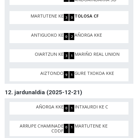
MARTUTENE KE
TOLOSA CF
3
0
ANTIGUOKO KE
AÑORGA KKE
0
2
OIARTZUN KE
MARIÑO REAL UNION
3
1
AIZTONDO
GURE TXOKOA KKE
9
1
12. jardunaldia (2025-12-21)
AÑORGA KKE
INTXAURDI KE C
0
1
ARRUPE CHAMINADE
MARTUTENE KE
0
1
CDDF