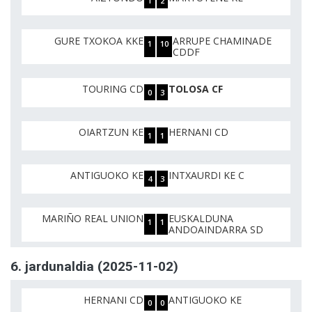
1
2
GURE TXOKOA KKE
ARRUPE CHAMINADE
1
10
CDDF
TOURING CD
TOLOSA CF
0
3
OIARTZUN KE
HERNANI CD
1
1
ANTIGUOKO KE
INTXAURDI KE C
4
3
MARIÑO REAL UNION
EUSKALDUNA
1
1
ANDOAINDARRA SD
6. jardunaldia (2025-11-02)
HERNANI CD
ANTIGUOKO KE
0
0