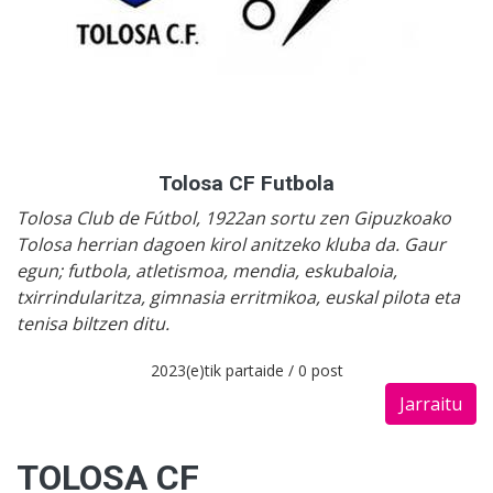
Tolosa CF Futbola
Tolosa Club de Fútbol, 1922an sortu zen Gipuzkoako
Tolosa herrian dagoen kirol anitzeko kluba da. Gaur
egun; futbola, atletismoa, mendia, eskubaloia,
txirrindularitza, gimnasia erritmikoa, euskal pilota eta
tenisa biltzen ditu.
2023(e)tik partaide / 0 post
Jarraitu
TOLOSA CF