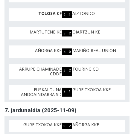
TOLOSA CF
AIZTONDO
2
1
MARTUTENE KE
OIARTZUN KE
5
2
AÑORGA KKE
MARIÑO REAL UNION
4
0
ARRUPE CHAMINADE
TOURING CD
5
2
CDDF
EUSKALDUNA
GURE TXOKOA KKE
2
1
ANDOAINDARRA SD
7. jardunaldia (2025-11-09)
GURE TXOKOA KKE
AÑORGA KKE
0
2