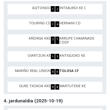
AIZTONDO
INTXAURDI KE C
1
2
TOURING CD
HERNANI CD
1
4
AÑORGA KKE
ARRUPE CHAMINADE
2
1
CDDF
OIARTZUN KE
ANTIGUOKO KE
1
3
MARIÑO REAL UNION
TOLOSA CF
0
6
GURE TXOKOA KKE
MARTUTENE KE
0
8
4. jardunaldia (2025-10-19)