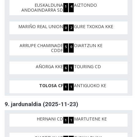
EUSKALDUNA
AIZTONDO
1
4
ANDOAINDARRA SD
MARIÑO REAL UNION
GURE TXOKOA KKE
0
2
ARRUPE CHAMINADE
OIARTZUN KE
5
0
CDDF
AÑORGA KKE
TOURING CD
6
1
TOLOSA CF
ANTIGUOKO KE
1
1
9. jardunaldia (2025-11-23)
HERNANI CD
MARTUTENE KE
1
1