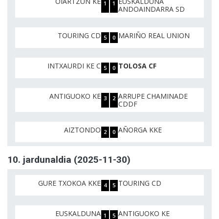
OIARTZUN KE
EUSKALDUNA
1
1
ANDOAINDARRA SD
TOURING CD
MARIÑO REAL UNION
5
0
INTXAURDI KE C
TOLOSA CF
5
0
ANTIGUOKO KE
ARRUPE CHAMINADE
3
2
CDDF
AIZTONDO
AÑORGA KKE
2
0
10. jardunaldia (2025-11-30)
GURE TXOKOA KKE
TOURING CD
4
5
EUSKALDUNA
ANTIGUOKO KE
1
5