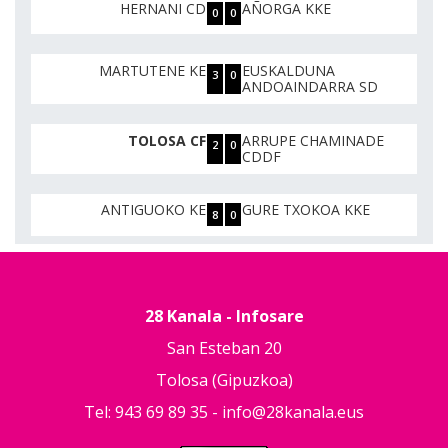
HERNANI CD
AÑORGA KKE
0
0
MARTUTENE KE
EUSKALDUNA
3
0
ANDOAINDARRA SD
TOLOSA CF
ARRUPE CHAMINADE
2
0
CDDF
ANTIGUOKO KE
GURE TXOKOA KKE
8
0
28 Kanala - Infosare
San Esteban 20
Tolosa (Gipuzkoa)
Tel: 943 69 89 35 -
info@28kanala.eus