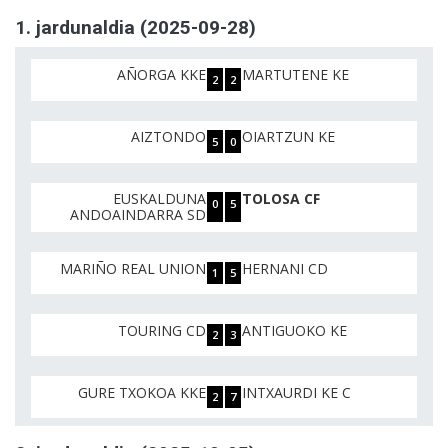
1. jardunaldia (2025-09-28)
AÑORGA KKE
MARTUTENE KE
2
2
AIZTONDO
OIARTZUN KE
5
0
EUSKALDUNA
TOLOSA CF
0
5
ANDOAINDARRA SD
MARIÑO REAL UNION
HERNANI CD
1
5
TOURING CD
ANTIGUOKO KE
2
3
GURE TXOKOA KKE
INTXAURDI KE C
2
7