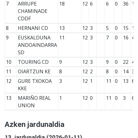
7
ARRUPE
18
12
6
6
0
36
19
CHAMINADE
CDDF
8
HERNANI CD
13
12
3
5
0
15
17
9
EUSKALDUNA
11
12
3
7
0
16
43
ANDOAINDARRA
SD
10
TOURING CD
9
12
3
9
0
22
49
11
OIARTZUN KE
8
12
2
8
0
14
39
12
GURE TXOKOA
3
12
1
11
0
13
63
KKE
13
MARIÑO REAL
1
12
0
11
0
3
65
UNION
Azken jardunaldia
13. jardunaldia (2026-01-11)