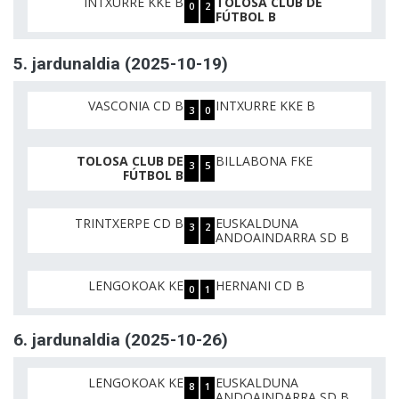
INTXURRE KKE B
TOLOSA CLUB DE
0
2
FÚTBOL B
5. jardunaldia (2025-10-19)
VASCONIA CD B
INTXURRE KKE B
3
0
TOLOSA CLUB DE
BILLABONA FKE
3
5
FÚTBOL B
TRINTXERPE CD B
EUSKALDUNA
3
2
ANDOAINDARRA SD B
LENGOKOAK KE
HERNANI CD B
0
1
6. jardunaldia (2025-10-26)
LENGOKOAK KE
EUSKALDUNA
8
1
ANDOAINDARRA SD B