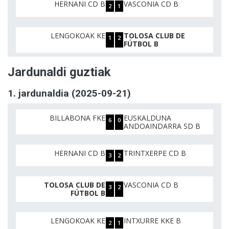
HERNANI CD B
VASCONIA CD B
2
1
LENGOKOAK KE
TOLOSA CLUB DE
1
2
FÚTBOL B
Jardunaldi guztiak
1. jardunaldia (2025-09-21)
BILLABONA FKE
EUSKALDUNA
6
0
ANDOAINDARRA SD B
HERNANI CD B
TRINTXERPE CD B
3
2
TOLOSA CLUB DE
VASCONIA CD B
3
2
FÚTBOL B
LENGOKOAK KE
INTXURRE KKE B
2
1