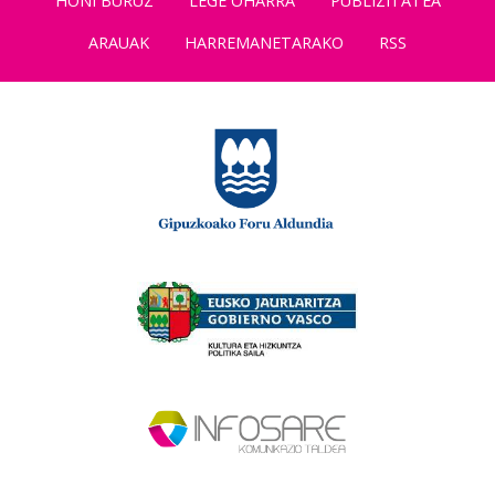
HONI BURUZ
LEGE OHARRA
PUBLIZITATEA
ARAUAK
HARREMANETARAKO
RSS
×