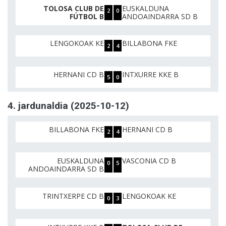
TOLOSA CLUB DE
EUSKALDUNA
2
0
FÚTBOL B
ANDOAINDARRA SD B
LENGOKOAK KE
BILLABONA FKE
2
4
HERNANI CD B
INTXURRE KKE B
5
0
4. jardunaldia (2025-10-12)
BILLABONA FKE
HERNANI CD B
2
4
EUSKALDUNA
VASCONIA CD B
0
5
ANDOAINDARRA SD B
TRINTXERPE CD B
LENGOKOAK KE
0
3