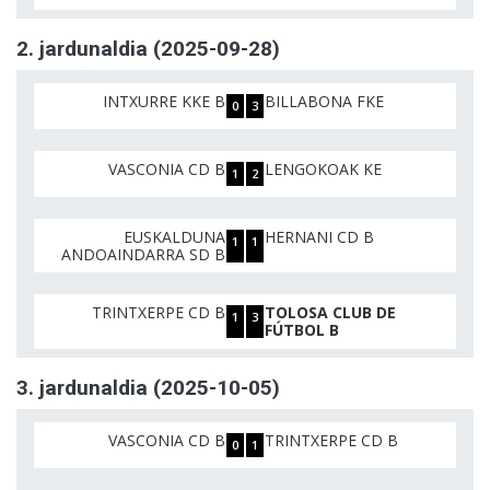
2. jardunaldia (2025-09-28)
INTXURRE KKE B
BILLABONA FKE
0
3
VASCONIA CD B
LENGOKOAK KE
1
2
EUSKALDUNA
HERNANI CD B
1
1
ANDOAINDARRA SD B
TRINTXERPE CD B
TOLOSA CLUB DE
1
3
FÚTBOL B
3. jardunaldia (2025-10-05)
VASCONIA CD B
TRINTXERPE CD B
0
1