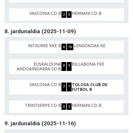
VASCONIA CD B
HERNANI CD B
2
5
8. jardunaldia (2025-11-09)
INTXURRE KKE B
LENGOKOAK KE
0
10
EUSKALDUNA
BILLABONA FKE
0
5
ANDOAINDARRA SD B
VASCONIA CD B
TOLOSA CLUB DE
2
1
FÚTBOL B
TRINTXERPE CD B
HERNANI CD B
0
2
9. jardunaldia (2025-11-16)