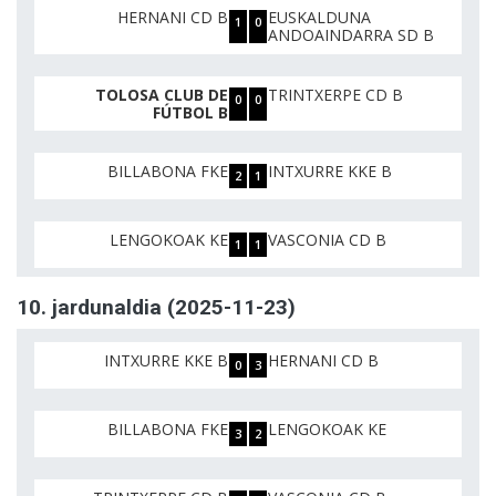
HERNANI CD B
EUSKALDUNA
1
0
ANDOAINDARRA SD B
TOLOSA CLUB DE
TRINTXERPE CD B
0
0
FÚTBOL B
BILLABONA FKE
INTXURRE KKE B
2
1
LENGOKOAK KE
VASCONIA CD B
1
1
10. jardunaldia (2025-11-23)
INTXURRE KKE B
HERNANI CD B
0
3
BILLABONA FKE
LENGOKOAK KE
3
2