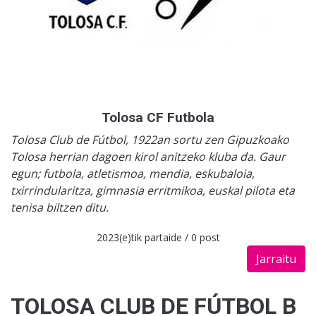
Tolosa CF Futbola
Tolosa Club de Fútbol, 1922an sortu zen Gipuzkoako
Tolosa herrian dagoen kirol anitzeko kluba da. Gaur
egun; futbola, atletismoa, mendia, eskubaloia,
txirrindularitza, gimnasia erritmikoa, euskal pilota eta
tenisa biltzen ditu.
2023(e)tik partaide / 0 post
Jarraitu
TOLOSA CLUB DE FÚTBOL B