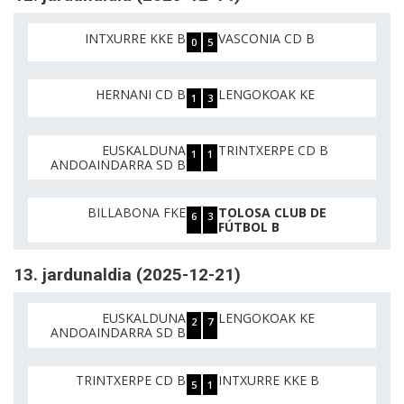
INTXURRE KKE B
VASCONIA CD B
0
5
HERNANI CD B
LENGOKOAK KE
1
3
EUSKALDUNA
TRINTXERPE CD B
1
1
ANDOAINDARRA SD B
BILLABONA FKE
TOLOSA CLUB DE
6
3
FÚTBOL B
13. jardunaldia (2025-12-21)
EUSKALDUNA
LENGOKOAK KE
2
7
ANDOAINDARRA SD B
TRINTXERPE CD B
INTXURRE KKE B
5
1