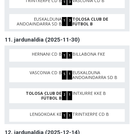
TRINTXERPE CD B
VASCONIA CD B
1
3
EUSKALDUNA
TOLOSA CLUB DE
1
3
ANDOAINDARRA SD B
FÚTBOL B
11. jardunaldia (2025-11-30)
HERNANI CD B
BILLABONA FKE
1
1
VASCONIA CD B
EUSKALDUNA
5
1
ANDOAINDARRA SD B
TOLOSA CLUB DE
INTXURRE KKE B
2
1
FÚTBOL B
LENGOKOAK KE
TRINTXERPE CD B
1
1
12. jardunaldia (2025-12-14)