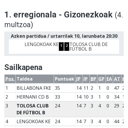
1. erregionala - Gizonezkoak
(4.
multzoa)
Azken partidua / urtarrilak 10, larunbata 20:30
LENGOKOAK KE
TOLOSA CLUB DE
1
2
FÚTBOL B
Sailkapena
Pos.
Taldea
Puntuak
JP
IP
BP
GP
EA
AT
K
1
BILLABONA FKE
35
14
11
2
1
0
47
22
2
HERNANI CD B
33
14
10
3
1
0
34
15
3
TOLOSA CLUB
24
14
7
3
4
0
29
26
DE FÚTBOL B
4
LENGOKOAK KE
24
14
7
3
4
0
44
20