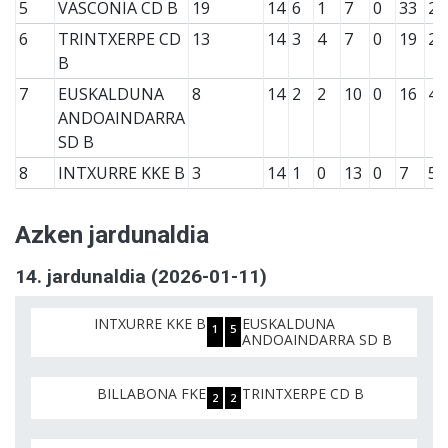
5
VASCONIA CD B
19
14
6
1
7
0
33
23
6
TRINTXERPE CD
13
14
3
4
7
0
19
25
B
7
EUSKALDUNA
8
14
2
2
10
0
16
48
ANDOAINDARRA
SD B
8
INTXURRE KKE B
3
14
1
0
13
0
7
50
Azken jardunaldia
14. jardunaldia (2026-01-11)
INTXURRE KKE B
EUSKALDUNA
1
5
ANDOAINDARRA SD B
BILLABONA FKE
TRINTXERPE CD B
2
2