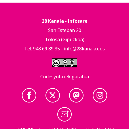
28 Kanala - Infosare
San Esteban 20
Tolosa (Gipuzkoa)
Tel: 943 69 89 35 -
info@28kanala.eus
Codesyntaxek garatua