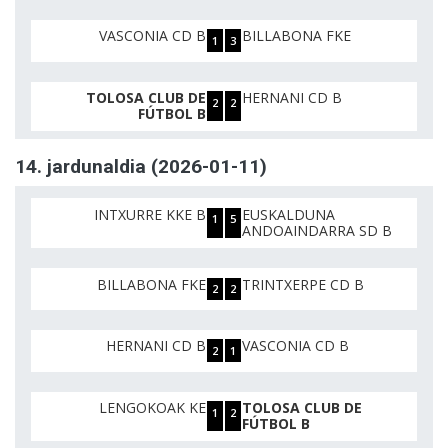
VASCONIA CD B
BILLABONA FKE
1
3
TOLOSA CLUB DE
HERNANI CD B
2
2
FÚTBOL B
14. jardunaldia (2026-01-11)
INTXURRE KKE B
EUSKALDUNA
1
5
ANDOAINDARRA SD B
BILLABONA FKE
TRINTXERPE CD B
2
2
HERNANI CD B
VASCONIA CD B
2
1
LENGOKOAK KE
TOLOSA CLUB DE
1
2
FÚTBOL B