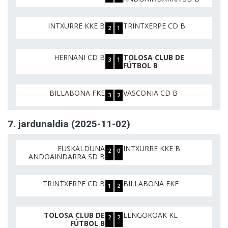
INTXURRE KKE B
TRINTXERPE CD B
2
1
HERNANI CD B
TOLOSA CLUB DE
3
1
FÚTBOL B
BILLABONA FKE
VASCONIA CD B
3
2
7. jardunaldia (2025-11-02)
EUSKALDUNA
INTXURRE KKE B
2
0
ANDOAINDARRA SD B
TRINTXERPE CD B
BILLABONA FKE
1
2
TOLOSA CLUB DE
LENGOKOAK KE
2
2
FÚTBOL B