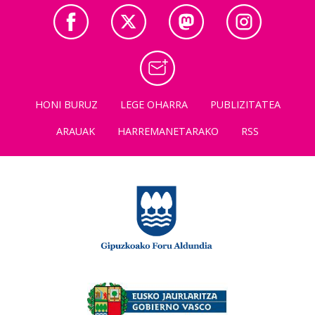
HONI BURUZ
LEGE OHARRA
PUBLIZITATEA
ARAUAK
HARREMANETARAKO
RSS