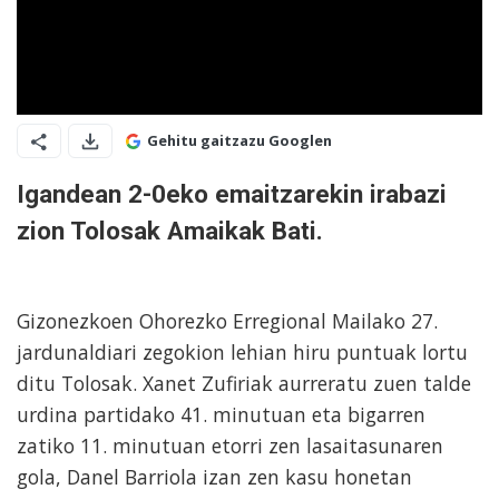
Gehitu gaitzazu Googlen
Igandean 2-0eko emaitzarekin irabazi
zion Tolosak Amaikak Bati.
Gizonezkoen Ohorezko Erregional Mailako 27.
jardunaldiari zegokion lehian hiru puntuak lortu
ditu Tolosak. Xanet Zufiriak aurreratu zuen talde
urdina partidako 41. minutuan eta bigarren
zatiko 11. minutuan etorri zen lasaitasunaren
gola, Danel Barriola izan zen kasu honetan