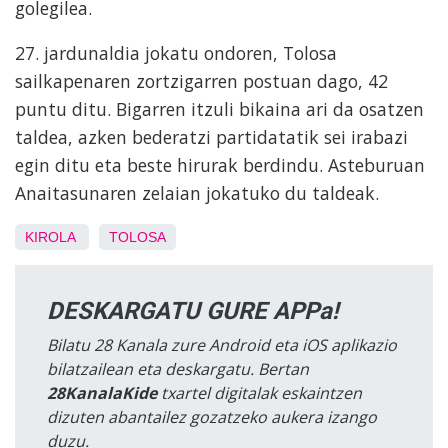
golegilea.
27. jardunaldia jokatu ondoren, Tolosa
sailkapenaren zortzigarren postuan dago, 42
puntu ditu. Bigarren itzuli bikaina ari da osatzen
taldea, azken bederatzi partidatatik sei irabazi
egin ditu eta beste hirurak berdindu. Asteburuan
Anaitasunaren zelaian jokatuko du taldeak.
KIROLA
TOLOSA
DESKARGATU GURE APPa!
Bilatu 28 Kanala zure Android eta iOS aplikazio
bilatzailean eta deskargatu. Bertan
28KanalaKide
txartel digitalak eskaintzen
dizuten abantailez gozatzeko aukera izango
duzu.