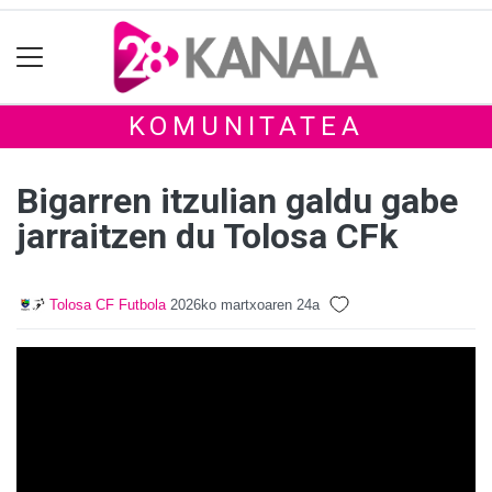
KOMUNITATEA
Bigarren itzulian galdu gabe
jarraitzen du Tolosa CFk
Tolosa CF Futbola
2026ko martxoaren 24a