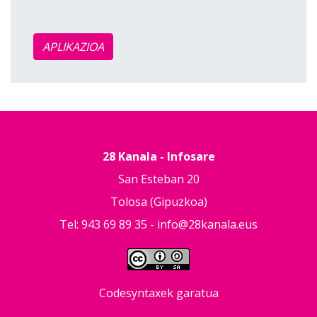
APLIKAZIOA
28 Kanala - Infosare
San Esteban 20
Tolosa (Gipuzkoa)
Tel: 943 69 89 35 -
info@28kanala.eus
Codesyntaxek garatua