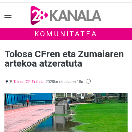
KOMUNITATEA
Tolosa CFren eta Zumaiaren
artekoa atzeratuta
Tolosa CF Futbola
2026ko otsailaren 18a