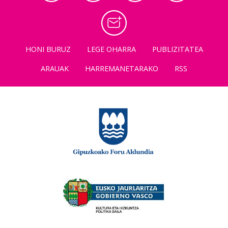
HONI BURUZ
LEGE OHARRA
PUBLIZITATEA
ARAUAK
HARREMANETARAKO
RSS