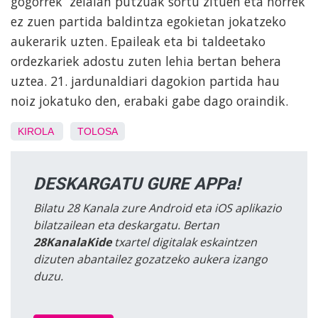
gogorrek zelaian putzuak sortu zituen eta horrek
ez zuen partida baldintza egokietan jokatzeko
aukerarik uzten. Epaileak eta bi taldeetako
ordezkariek adostu zuten lehia bertan behera
uztea. 21. jardunaldiari dagokion partida hau
noiz jokatuko den, erabaki gabe dago oraindik.
KIROLA
TOLOSA
DESKARGATU GURE APPa!
Bilatu 28 Kanala zure Android eta iOS aplikazio
bilatzailean eta deskargatu. Bertan
28KanalaKide
txartel digitalak eskaintzen
dizuten abantailez gozatzeko aukera izango
duzu.