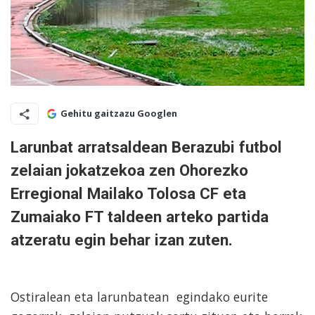
Gehitu gaitzazu Googlen
Larunbat arratsaldean Berazubi futbol
zelaian jokatzekoa zen Ohorezko
Erregional Mailako Tolosa CF eta
Zumaiako FT taldeen arteko partida
atzeratu egin behar izan zuten.
Ostiralean eta larunbatean egindako eurite