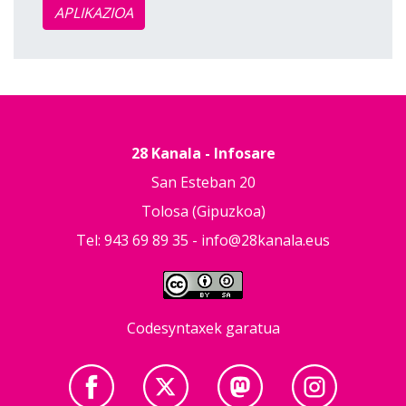
APLIKAZIOA
28 Kanala - Infosare
San Esteban 20
Tolosa (Gipuzkoa)
Tel: 943 69 89 35 -
info@28kanala.eus
Codesyntaxek garatua