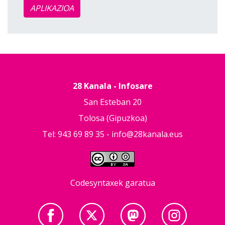
APLIKAZIOA
28 Kanala - Infosare
San Esteban 20
Tolosa (Gipuzkoa)
Tel: 943 69 89 35 -
info@28kanala.eus
Codesyntaxek garatua