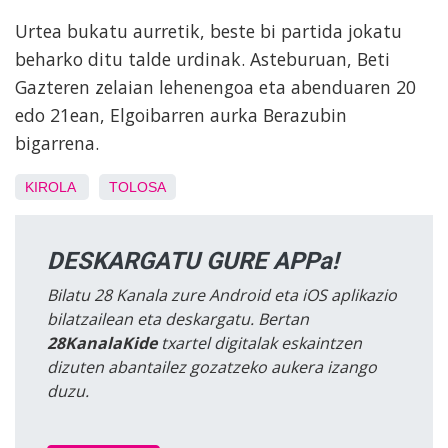
Urtea bukatu aurretik, beste bi partida jokatu
beharko ditu talde urdinak. Asteburuan, Beti
Gazteren zelaian lehenengoa eta abenduaren 20
edo 21ean, Elgoibarren aurka Berazubin
bigarrena.
KIROLA
TOLOSA
DESKARGATU GURE APPa!
Bilatu 28 Kanala zure Android eta iOS aplikazio
bilatzailean eta deskargatu. Bertan
28KanalaKide
txartel digitalak eskaintzen
dizuten abantailez gozatzeko aukera izango
duzu.