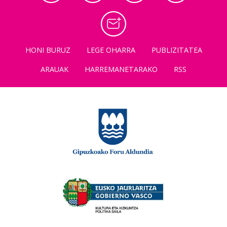
HONI BURUZ
LEGE OHARRA
PUBLIZITATEA
ARAUAK
HARREMANETARAKO
RSS