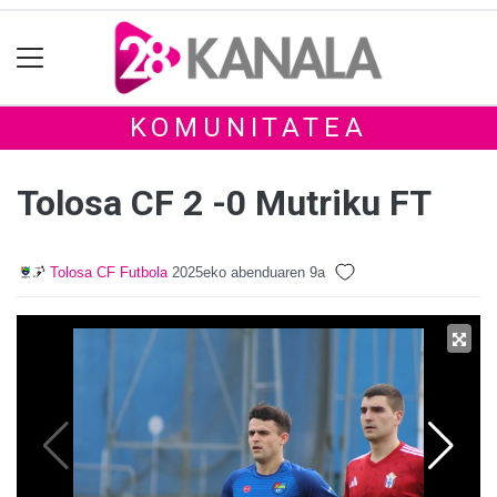
KOMUNITATEA
Tolosa CF 2 -0 Mutriku FT
Tolosa CF Futbola
2025eko abenduaren 9a