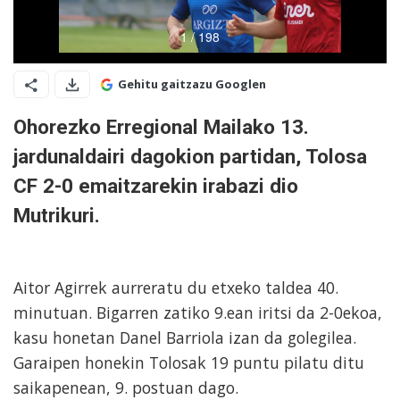
Gehitu gaitzazu Googlen
Ohorezko Erregional Mailako 13.
jardunaldairi dagokion partidan, Tolosa
CF 2-0 emaitzarekin irabazi dio
Mutrikuri.
Aitor Agirrek aurreratu du etxeko taldea 40.
minutuan. Bigarren zatiko 9.ean iritsi da 2-0ekoa,
kasu honetan Danel Barriola izan da golegilea.
Garaipen honekin Tolosak 19 puntu pilatu ditu
saikapenean, 9. postuan dago.