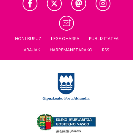
HONI BURUZ
LEGE OHARRA
PUBLIZITATEA
ARAUAK
HARREMANETARAKO
RSS