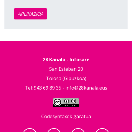
APLIKAZIOA
28 Kanala - Infosare
San Esteban 20
Tolosa (Gipuzkoa)
Tel: 943 69 89 35 -
info@28kanala.eus
Codesyntaxek garatua