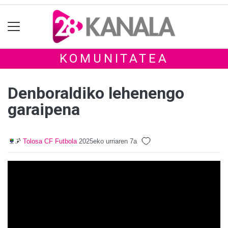
KOMUNITATEA
Denboraldiko lehenengo
garaipena
Tolosa CF Futbola
2025eko urriaren 7a