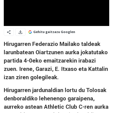
Gehitu gaitzazu Googlen
Hirugarren Federazio Mailako taldeak
larunbatean Oiartzunen aurka jokatutako
partida 4-0eko emaitzarekin irabazi
zuen. Irene, Garazi, E. Itxaso eta Kattalin
izan ziren golegileak.
Hirugarren jardunaldian lortu du Tolosak
denboraldiko lehenengo garaipena,
aurreko astean Athletic Club C-ren aurka