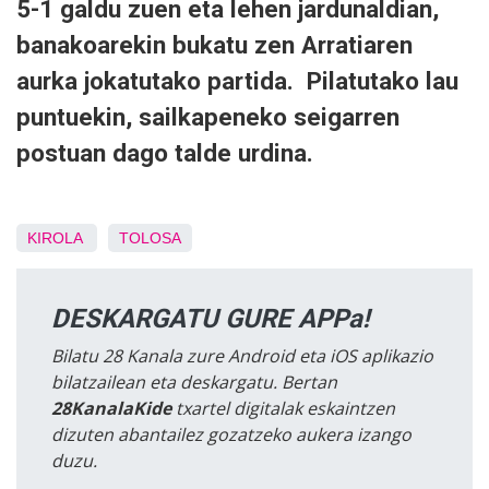
5-1 galdu zuen eta lehen jardunaldian,
banakoarekin bukatu zen Arratiaren
aurka jokatutako partida. Pilatutako lau
puntuekin, sailkapeneko seigarren
postuan dago talde urdina.
KIROLA
TOLOSA
DESKARGATU GURE APPa!
Bilatu 28 Kanala zure Android eta iOS aplikazio
bilatzailean eta deskargatu. Bertan
28KanalaKide
txartel digitalak eskaintzen
dizuten abantailez gozatzeko aukera izango
duzu.