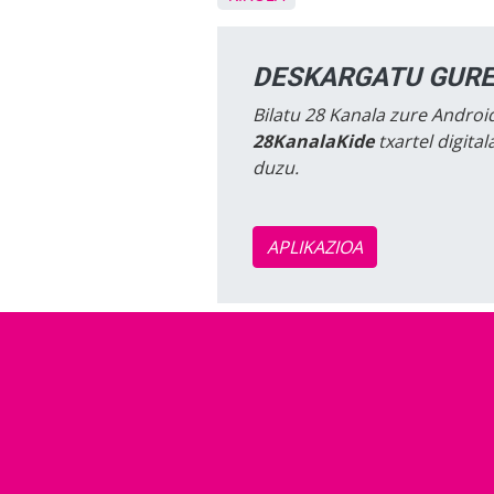
DESKARGATU GURE
Bilatu 28 Kanala zure Android
28KanalaKide
txartel digita
duzu.
APLIKAZIOA