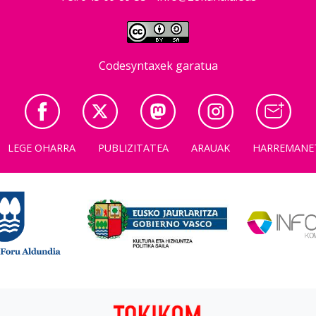
Codesyntaxek garatua
LEGE OHARRA
PUBLIZITATEA
ARAUAK
HARREMANE