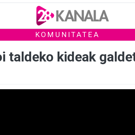
KOMUNITATEA
i taldeko kideak galde