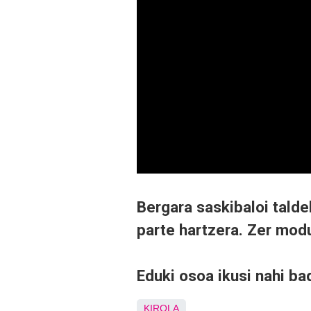
Bergara saskibaloi tald
parte hartzera. Zer mod
Eduki osoa ikusi nahi ba
KIROLA