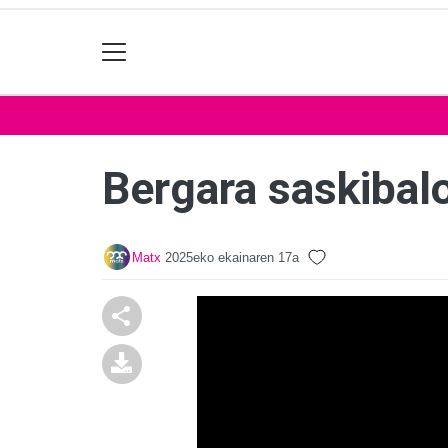
Bergara saskibalo
Matx
2025eko ekainaren 17a