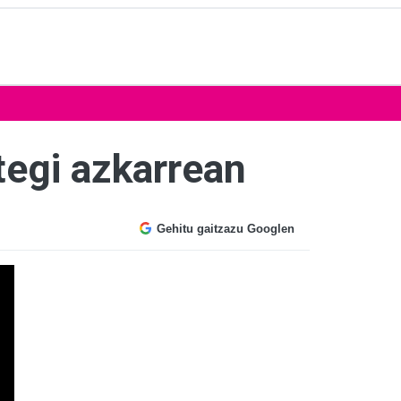
tegi azkarrean
Gehitu gaitzazu Googlen