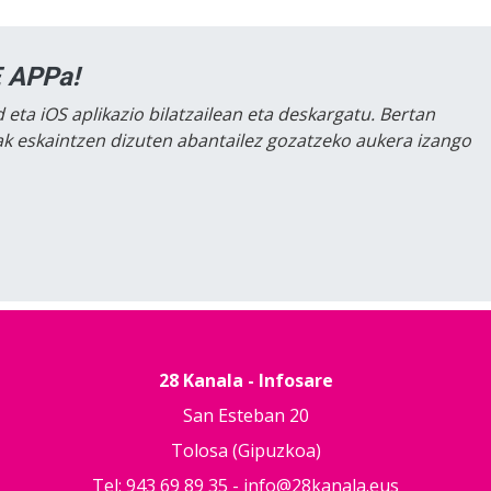
 APPa!
 eta iOS aplikazio bilatzailean eta deskargatu. Bertan
lak eskaintzen dizuten abantailez gozatzeko aukera izango
28 Kanala - Infosare
San Esteban 20
Tolosa (Gipuzkoa)
Tel: 943 69 89 35 -
info@28kanala.eus