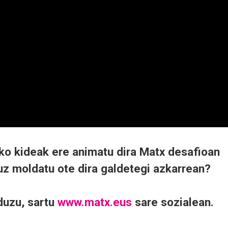
eko kideak ere animatu dira Matx desafioan
uz moldatu ote dira galdetegi azkarrean?
duzu, sartu
www.matx.eus
sare sozialean.