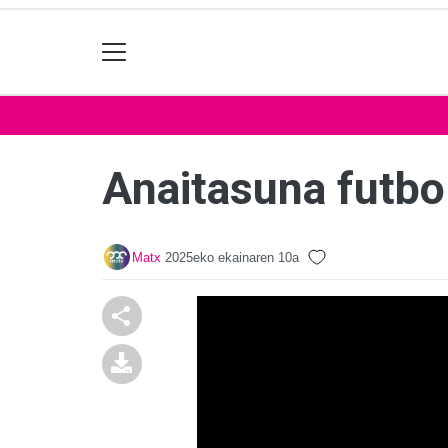
Anaitasuna futbo
Matx
2025eko ekainaren 10a