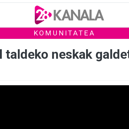
KOMUNITATEA
l taldeko neskak galde