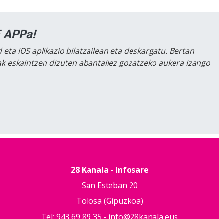
 APPa!
 eta iOS aplikazio bilatzailean eta deskargatu. Bertan
lak eskaintzen dizuten abantailez gozatzeko aukera izango
28 Kanala - Infosare
San Esteban 20
Tolosa (Gipuzkoa)
Tel: 943 69 89 35 -
info@28kanala.eus