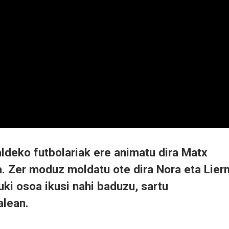
ldeko futbolariak ere animatu dira Matx
. Zer moduz moldatu ote dira Nora eta Liern
ki osoa ikusi nahi baduzu, sartu
alean.