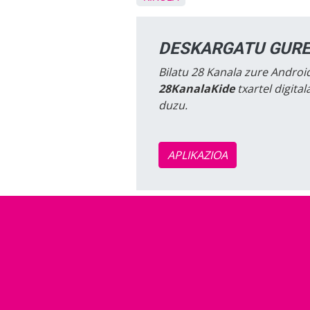
DESKARGATU GURE
Bilatu 28 Kanala zure Android
28KanalaKide
txartel digita
duzu.
APLIKAZIOA