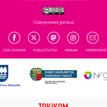
Codesyntaxek garatua
LEGE OHARRA
PUBLIZITATEA
ARAUAK
HARREMANE