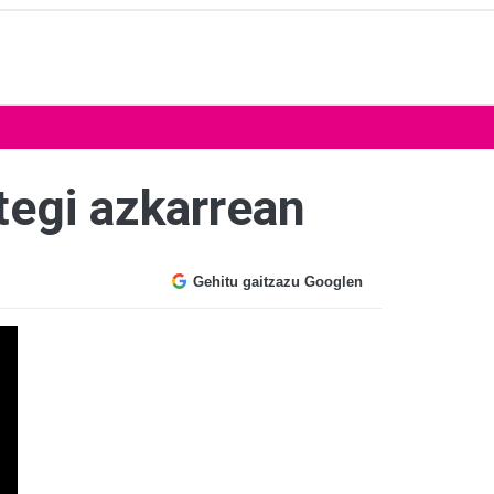
tegi azkarrean
Gehitu gaitzazu Googlen