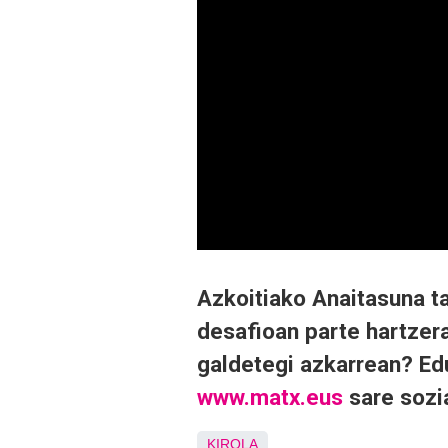
Azkoitiako Anaitasuna ta
desafioan parte hartzera
galdetegi azkarrean? Edu
www.matx.eus
sare sozi
KIROLA